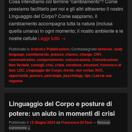
Cosa intendiamo col termine “cambiamento”? Come
possiamo facilitarlo per noi e gli altri attraverso il nostro
Linguaggio del Corpo? Come sappiamo, il
cambiamento accompagna tutta la natura (inclusa
quella umana) in ogni momento; il nostro ambiente e le
Cambiamento e Linguaggio del C
nostre cellule
Leggi tutto
→
Pubblicato in
Articoli e Pubblicazioni
|
Contrassegnato
behavior
,
body
language
,
cambiamento. postura
,
chance
,
change
,
CNV
,
communication
,
comportamento
,
comunicazione
,
Comunicazione
Non Verbale
,
consigli
,
crisi
,
crisis
,
emotions
,
emozioni
,
francesco di
fant
,
LDC
,
Linguaggio del Corpo
,
mente
,
non verbal
,
NVC
,
opportunità
,
posture
,
psicologia
,
psychology
,
tips
|
Lascia una
risposta
Linguaggio del Corpo e posture di
potere: un aiuto in momenti di crisi
Pubblicato il
13 Giugno 2024
da
Francesco Di Fant
—
Nessun
commento ↓