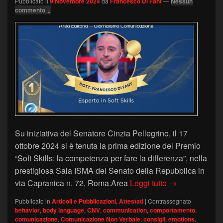
Pubblicato il
9 Novembre 2024
da
Francesco Di Fant
—
Nessun
commento ↓
Su iniziativa del Senatore Cinzia Pellegrino, il 17
ottobre 2024 si è tenuta la prima edizione del Premio
“Soft Skills: la competenza per fare la differenza”, nella
prestigiosa Sala ISMA del Senato della Repubblica in
Premio Soft Ski
via Capranica n. 72, Roma.Area
Leggi tutto
→
Pubblicato in
Articoli e Pubblicazioni
,
Attestati
|
Contrassegnato
behavior
,
body language
,
CNV
,
communication
,
comportamento
,
comunicazione
,
Comunicazione Non Verbale
,
consigli
,
emotions
,