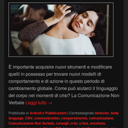
È importante acquisire nuovi strumenti e modificare
quelli in possesso per trovare nuovi modelli di
comportamento e di azione in questo periodo di
cambiamento globale. Come può aiutarci il linguaggio
del corpo nei momenti di crisi? La Comunicazione Non
Linguaggio del Corpo e posture di potere
Verbale
Leggi tutto
→
Pubblicato in
Articoli e Pubblicazioni
|
Contrassegnato
behavior
,
body
language
,
CNV
,
communication
,
comportamento
,
comunicazione
,
Comunicazione Non Verbale
,
consigli
,
crisi
,
crisis
,
emotions
,