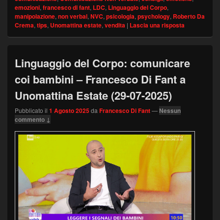
emozioni
,
francesco di fant
,
LDC
,
Linguaggio del Corpo
,
manipolazione
,
non verbal
,
NVC
,
psicologia
,
psychology
,
Roberto Da
Crema
,
tips
,
Unomattina estate
,
vendita
|
Lascia una risposta
Linguaggio del Corpo: comunicare
coi bambini – Francesco Di Fant a
Unomattina Estate (29-07-2025)
Pubblicato il
1 Agosto 2025
da
Francesco Di Fant
—
Nessun
commento ↓