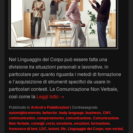
Nel Linguaggio del Corpo può essere fatta una
divisione tra situazioni personali e lavorative, in
particolare per quanto riguarda i metodi di formazione
e l’acquisizione di strumenti specifici da usare in
particolari contesti. La Comunicazione Non Verbale,
Il Linguaggio del Corpo nella vita 
così come la
Leggi tutto
→
Pubblicato in
Articoli e Pubblicazioni
|
Contrassegnato
automiglioramento
,
behavior
,
body language
,
business
,
CNV
,
communication
,
comportamento
,
comunicazione
,
Comunicazione
Non Verbale
,
consigli
,
corsi
,
emotions
,
emozioni
,
formazione
,
francesco di fant
,
LDC
,
lezioni
,
life
,
Linguaggio del Corpo
,
non verbal
,