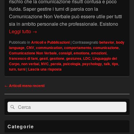
rischio che la comunicazione risulti confusa e poco
fluida. Saper gestire i turni di parola con la
Comunicazione Non Verbale può essere utile per tutti
sia in ambito personale che professionale. Esistono
Gestire i turni di parola con la Comunicazione 
Leggi tutto
→
Pubblicato in
Articoli e Pubblicazioni
|
Contrassegnato
behavior
,
body
language
,
CNV
,
communication
,
comportamento
,
comunicazione
,
Comunicazione Non Verbale
,
consigli
,
emotions
,
emozioni
,
francesco di fant
,
gesti
,
gestione
,
gestures
,
LDC
,
Linguaggio del
Corpo
,
non verbal
,
NVC
,
parola
,
psicologia
,
psychology
,
talk
,
tips
,
turn
,
turni
|
Lascia una risposta
Navigazione
←
Articoli meno recenti
articolo
Area
Cerca:
Cerca
widget
barra
laterale
principale
Categorie