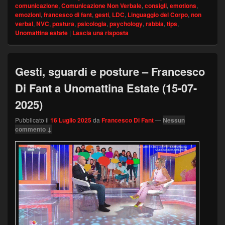
comunicazione
,
Comunicazione Non Verbale
,
consigli
,
emotions
,
emozioni
,
francesco di fant
,
gesti
,
LDC
,
Linguaggio del Corpo
,
non
verbal
,
NVC
,
postura
,
psicologia
,
psychology
,
rabbia
,
tips
,
Unomattina estate
|
Lascia una risposta
Gesti, sguardi e posture – Francesco
Di Fant a Unomattina Estate (15-07-
2025)
Pubblicato il
16 Luglio 2025
da
Francesco Di Fant
—
Nessun
commento ↓