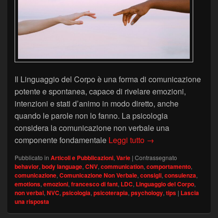
Il Linguaggio del Corpo è una forma di comunicazione
potente e spontanea, capace di rivelare emozioni,
intenzioni e stati d’animo in modo diretto, anche
quando le parole non lo fanno. La psicologia
considera la comunicazione non verbale una
Linguaggio del corpo
componente fondamentale
Leggi tutto
→
Pubblicato in
Articoli e Pubblicazioni
,
Varie
|
Contrassegnato
behavior
,
body language
,
CNV
,
communication
,
comportamento
,
comunicazione
,
Comunicazione Non Verbale
,
consigli
,
consulenza
,
emotions
,
emozioni
,
francesco di fant
,
LDC
,
Linguaggio del Corpo
,
non verbal
,
NVC
,
psicologia
,
psicoterapia
,
psychology
,
tips
|
Lascia
una risposta