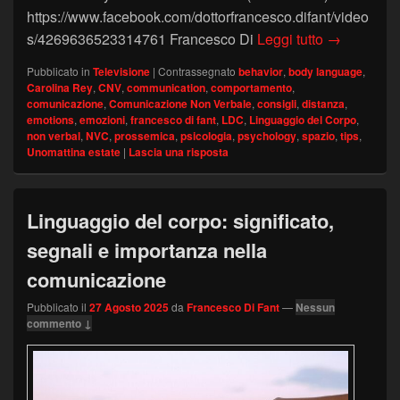
https://www.facebook.com/dottorfrancesco.difant/video
Lo spazio p
s/4269636523314761 Francesco Di
Leggi tutto
→
Pubblicato in
Televisione
|
Contrassegnato
behavior
,
body language
,
Carolina Rey
,
CNV
,
communication
,
comportamento
,
comunicazione
,
Comunicazione Non Verbale
,
consigli
,
distanza
,
emotions
,
emozioni
,
francesco di fant
,
LDC
,
Linguaggio del Corpo
,
non verbal
,
NVC
,
prossemica
,
psicologia
,
psychology
,
spazio
,
tips
,
Unomattina estate
|
Lascia una risposta
Linguaggio del corpo: significato,
segnali e importanza nella
comunicazione
Pubblicato il
27 Agosto 2025
da
Francesco Di Fant
—
Nessun
commento ↓