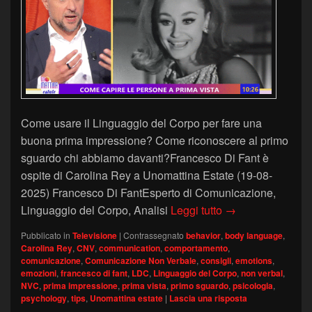
Come usare il Linguaggio del Corpo per fare una
buona prima impressione? Come riconoscere al primo
sguardo chi abbiamo davanti?Francesco Di Fant è
ospite di Carolina Rey a Unomattina Estate (19-08-
2025) Francesco Di FantEsperto di Comunicazione,
Linguaggio del Co
Linguaggio del Corpo, Analisi
Leggi tutto
→
Pubblicato in
Televisione
|
Contrassegnato
behavior
,
body language
,
Carolina Rey
,
CNV
,
communication
,
comportamento
,
comunicazione
,
Comunicazione Non Verbale
,
consigli
,
emotions
,
emozioni
,
francesco di fant
,
LDC
,
Linguaggio del Corpo
,
non verbal
,
NVC
,
prima impressione
,
prima vista
,
primo sguardo
,
psicologia
,
psychology
,
tips
,
Unomattina estate
|
Lascia una risposta