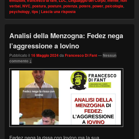
emozioni
,
francesco di fant
,
LDC
,
Linguaggio del Corpo
,
mente
,
non
verbal
,
NVC
,
postura
,
posture
,
potenza
,
potere
,
power
,
psicologia
,
psychology
,
tips
|
Lascia una risposta
Analisi della Menzogna: Fedez nega
l’aggressione a Iovino
Pubblicato il
16 Maggio 2024
da
Francesco Di Fant
—
Nessun
commento ↓
Fedez nega la rissa con Iovino ma la sua