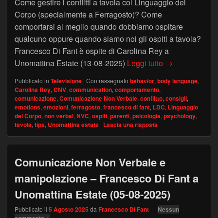
Come gestire i conflitti a tavola col Linguaggio del
Corpo (specialmente a Ferragosto)? Come
comportarsi al meglio quando dobbiamo ospitare
qualcuno oppure quando siamo noi gli ospiti a tavola?
Francesco Di Fant è ospite di Carolina Rey a
Gestire i confl
Unomattina Estate (13-08-2025)
Leggi tutto
→
Pubblicato in
Televisione
|
Contrassegnato
behavior
,
body language
,
Carolina Rey
,
CNV
,
communication
,
comportamento
,
comunicazione
,
Comunicazione Non Verbale
,
conflitto
,
consigli
,
emotions
,
emozioni
,
ferragosto
,
francesco di fant
,
LDC
,
Linguaggio
del Corpo
,
non verbal
,
NVC
,
ospiti
,
parenti
,
psicologia
,
psychology
,
tavola
,
tips
,
Unomattina estate
|
Lascia una risposta
Comunicazione Non Verbale e
manipolazione – Francesco Di Fant a
Unomattina Estate (05-08-2025)
Pubblicato il
5 Agosto 2025
da
Francesco Di Fant
—
Nessun