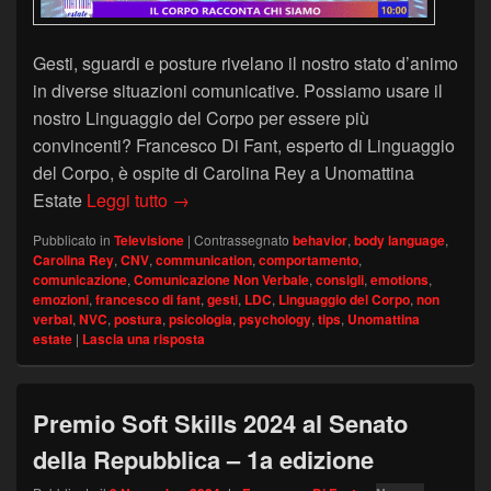
Gesti, sguardi e posture rivelano il nostro stato d’animo
in diverse situazioni comunicative. Possiamo usare il
nostro Linguaggio del Corpo per essere più
convincenti? Francesco Di Fant, esperto di Linguaggio
del Corpo, è ospite di Carolina Rey a Unomattina
Gesti, sguardi e posture – Francesco Di 
Estate
Leggi tutto
→
Pubblicato in
Televisione
|
Contrassegnato
behavior
,
body language
,
Carolina Rey
,
CNV
,
communication
,
comportamento
,
comunicazione
,
Comunicazione Non Verbale
,
consigli
,
emotions
,
emozioni
,
francesco di fant
,
gesti
,
LDC
,
Linguaggio del Corpo
,
non
verbal
,
NVC
,
postura
,
psicologia
,
psychology
,
tips
,
Unomattina
estate
|
Lascia una risposta
Premio Soft Skills 2024 al Senato
della Repubblica – 1a edizione