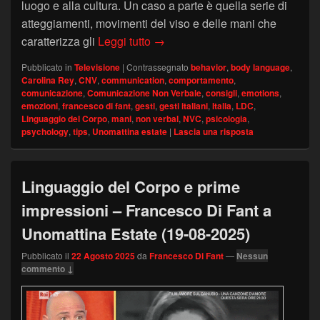
luogo e alla cultura. Un caso a parte è quella serie di
atteggiamenti, movimenti del viso e delle mani che
I gesti degli italiani – Francesc
caratterizza gli
Leggi tutto
→
Pubblicato in
Televisione
|
Contrassegnato
behavior
,
body language
,
Carolina Rey
,
CNV
,
communication
,
comportamento
,
comunicazione
,
Comunicazione Non Verbale
,
consigli
,
emotions
,
emozioni
,
francesco di fant
,
gesti
,
gesti italiani
,
Italia
,
LDC
,
Linguaggio del Corpo
,
mani
,
non verbal
,
NVC
,
psicologia
,
psychology
,
tips
,
Unomattina estate
|
Lascia una risposta
Linguaggio del Corpo e prime
impressioni – Francesco Di Fant a
Unomattina Estate (19-08-2025)
Pubblicato il
22 Agosto 2025
da
Francesco Di Fant
—
Nessun
commento ↓