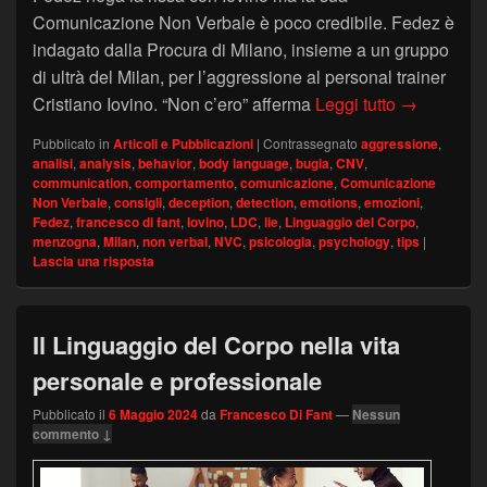
Comunicazione Non Verbale è poco credibile. Fedez è
indagato dalla Procura di Milano, insieme a un gruppo
di ultrà del Milan, per l’aggressione al personal trainer
Analisi de
Cristiano Iovino. “Non c’ero” afferma
Leggi tutto
→
Pubblicato in
Articoli e Pubblicazioni
|
Contrassegnato
aggressione
,
analisi
,
analysis
,
behavior
,
body language
,
bugia
,
CNV
,
communication
,
comportamento
,
comunicazione
,
Comunicazione
Non Verbale
,
consigli
,
deception
,
detection
,
emotions
,
emozioni
,
Fedez
,
francesco di fant
,
Iovino
,
LDC
,
lie
,
Linguaggio del Corpo
,
menzogna
,
Milan
,
non verbal
,
NVC
,
psicologia
,
psychology
,
tips
|
Lascia una risposta
Il Linguaggio del Corpo nella vita
personale e professionale
Pubblicato il
6 Maggio 2024
da
Francesco Di Fant
—
Nessun
commento ↓