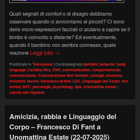
Quali segnali di comfort o di disagio dobbiamo
osservare quando ci avviciniamo ai piccoli? Ci sono
delle micro-espressioni facciali ci aiutano a capire se il
bimbo è coinvolto o distante? Ed eventualmente,
quando il bambino non sembra connesso, quale
Linguaggio del Corpo: comunicare coi
reazione
Leggi tutto
→
Pubblicato in
Televisione
|
Contrassegnato
bambini
,
behavior
,
body
language
,
Carolina Rey
,
CNV
,
communication
,
comportamento
,
comunicazione
,
Comunicazione Non Verbale
,
consigli
,
emotions
,
emozioni
,
favore
,
francesco di fant
,
LDC
,
Linguaggio del Corpo
,
non
verbal
,
NVC
,
psicologia
,
psychology
,
tips
,
Unomattina estate
|
Lascia una risposta
Amicizia, rabbia e Linguaggio del
Corpo – Francesco Di Fant a
Unomattina Estate (22-07-2025)