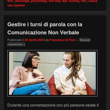
NVC
,
psicologia
,
psychology
,
self-help
,
tips
,
training
,
vita
|
Lascia
una risposta
Gestire i turni di parola con la
Comunicazione Non Verbale
Pubblicato il
29 Aprile 2024
da
Francesco Di Fant
—
Nessun
commento ↓
Durante una conversazione con più persone esiste il