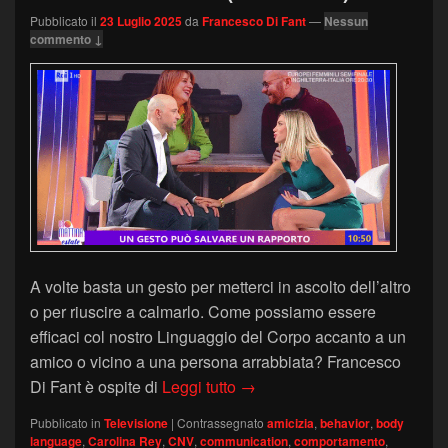
Pubblicato il
23 Luglio 2025
da
Francesco Di Fant
—
Nessun
commento ↓
A volte basta un gesto per metterci in ascolto dell’altro
o per riuscire a calmarlo. Come possiamo essere
efficaci col nostro Linguaggio del Corpo accanto a un
amico o vicino a una persona arrabbiata? Francesco
Amicizia, rabbia e Linguaggi
Di Fant è ospite di
Leggi tutto
→
Pubblicato in
Televisione
|
Contrassegnato
amicizia
,
behavior
,
body
language
,
Carolina Rey
,
CNV
,
communication
,
comportamento
,