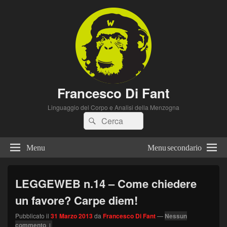
Francesco Di Fant
Linguaggio del Corpo e Analisi della Menzogna
Cerca:
Cerca
Menu
Menu secondario
LEGGEWEB n.14 – Come chiedere
un favore? Carpe diem!
Pubblicato il
31 Marzo 2013
da
Francesco Di Fant
—
Nessun
commento ↓