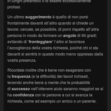
in lunghi preamboli o di essere eccessivamente
prolissi.
Un ultimo
suggerimento
è quello di non porsi
frontalmente davanti all’altro quando si chiede un
favore: cercate, se possibile, di porvi rispetto all’altra
persona in modo da formare un
angolo
di 90 gradi;
evitando di “
fronteggiare
” l’altro si favorisce
l’accoglienza della vostra richiesta, poiché chi vi sta
davanti si sentirà in questo modo meno oppresso dalla
vostra presenza.
Ricordate inoltre che è bene non esagerare con
la
frequenza
(e la difficoltà) dei favori richiesti,
tenendo anche bene a mente che le probabilità
di
successo
nell’ottenere aiuto saranno maggiori se si
ha
confidenza
con le persone a cui si avanza la
richiesta, come ad esempio un amico o un parente.