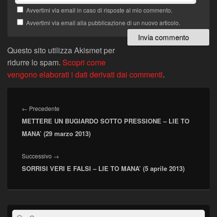
Avvertimi via email in caso di risposte al mio commento.
Avvertimi via email alla pubblicazione di un nuovo articolo.
Questo sito utilizza Akismet per
ridurre lo spam.
Scopri come
vengono elaborati i dati derivati dai commenti
.
Navigazione
articoli
Articolo
←
Precedente
METTERE UN BUGIARDO SOTTO PRESSIONE – LIE TO
precedente:
MANA’ (29 marzo 2013)
Articolo
Successivo
→
SORRISI VERI E FALSI – LIE TO MANA’ (5 aprile 2013)
successivo:
Area
Cerca:
Cerca