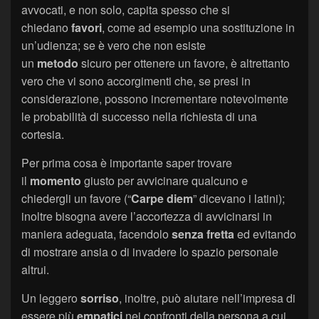
avvocati, e non solo, capita spesso che si
chiedano
favori
, come ad esempio una sostituzione in
un’udienza; se è vero che non esiste
un
metodo
sicuro per ottenere un favore, è altrettanto
vero che vi sono accorgimenti che, se presi in
considerazione, possono incrementare notevolmente
le probabilità di successo nella richiesta di una
cortesia.
Per prima cosa è importante saper trovare
il
momento
giusto per avvicinare qualcuno e
chiedergli un favore (“
Carpe diem
” dicevano i latini);
inoltre bisogna avere l’accortezza di avvicinarsi in
maniera adeguata, facendolo
senza fretta
ed evitando
di mostrare ansia o di invadere lo spazio personale
altrui.
Un leggero
sorriso
, inoltre, può aiutare nell’impresa di
essere più
empatici
nei confronti della persona a cui