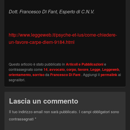
Dott. Francesco Di Fant, Esperto di C.N.V.
http://www.leggeweb.it/psyche-et-ius/come-chiedere-
un-favore-carpe-diem-9184.html
Questo articolo è stato pubblicato in
Articoli e Pubblicazioni
e
contrassegnato come
14
,
avvocato
,
corpo
,
favore
,
Legge
,
Leggeweb
,
orientamento
,
sorriso
da
Francesco Di Fant
. Aggiungi il
permalink
ai
segnalibri.
Lascia un commento
Il tuo indirizzo email non sarà pubblicato.
I campi obbligatori sono
contrassegnati
*