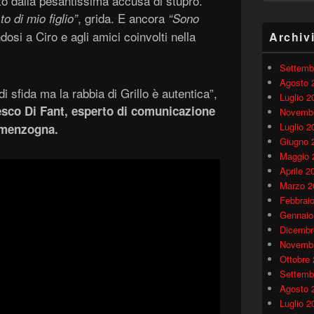
nito dalla pesantissima accusa di stupro.
, grida. E ancora
o di mio figlio”
“Sono
ndosi a Ciro e agli amici coinvolti nella
Archiv
Settemb
Agosto 
 sfida ma la rabbia di Grillo è autentica”,
Luglio 2
sco Di Fant, esperto di comunicazione
Novembr
Luglio 2
a menzogna.
Giugno 
Maggio 
Aprile 2
Marzo 2
Febbrai
Gennaio
Dicembr
Novembr
Ottobre
Settemb
Agosto 
Luglio 2