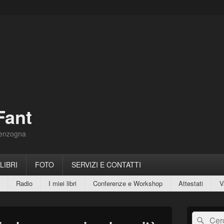
Fant
Menzogna
 LIBRI
FOTO
SERVIZI E CONTATTI
Radio
I miei libri
Conferenze e Workshop
Attestati
V
Area
Cerca:
Cerc
widget