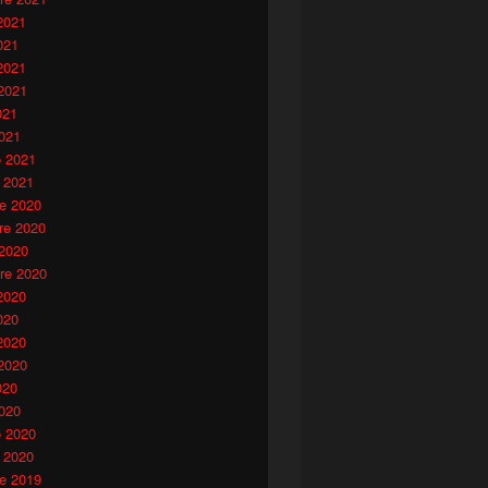
2021
021
2021
2021
021
021
o 2021
 2021
e 2020
e 2020
 2020
re 2020
2020
020
2020
2020
020
020
o 2020
 2020
e 2019