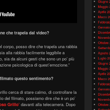
Giugno 
Maggio 
Aprile 2
Marzo 2
Febbrai
Gennaio
ne che trapela dal video?
Dicembr
Novembr
Ottobre
el corpo, posso dire che trapela una rabbia
Settemb
sia alla rabbia facilmente leggibile a
Agosto 
o, sia da alcuni gesti che sono un po’ più
Luglio 2
Giugno 
inazione psicologica di quest’emozione.”
Maggio 
Aprile 2
 filmato questo sentimento?
Marzo 2
Febbrai
Gennaio
rillo cerca di stare calmo, di controllare la
Dicembr
zio del filmato, possiamo dire che è un po’
Novembr
davanti alla telecamera. Dopo
oso Grillo’
Ottobre
Settemb