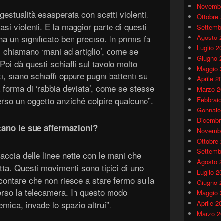
Novembr
 gestualità esasperata con scatti violenti.
Ottobre
asi violenti. E la maggior parte di questi
Settemb
ha un significato ben preciso. In primis fa
Agosto 
Luglio 2
i chiamano ‘mani ad artiglio’, come se
Giugno 
oi dà questi schiaffi sul tavolo molto
Maggio 
tti, siano schiaffi oppure pugni battenti su
Aprile 2
 forma di ‘rabbia deviata’, come se stesse
Marzo 2
rso un oggetto anziché colpire qualcuno”.
Febbrai
Gennaio
Dicembr
tano le sue affermazioni?
Novembr
Ottobre
Settemb
traccia delle linee nette con le mani che
Agosto 
tta. Questi movimenti sono tipici di uno
Luglio 2
 contare che non riesce a stare fermo sulla
Giugno 
erso la telecamera. In questo modo
Maggio 
mica, invade lo spazio altrui”.
Aprile 2
Marzo 2