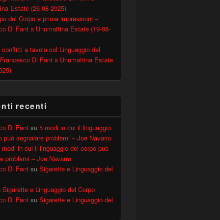
ina Estate (26-08-2025)
io del Corpo e prime impressioni –
o Di Fant a Unomattina Estate (19-08-
 conflitti a tavola col Linguaggio del
 Francesco Di Fant a Unomattina Estate
025)
ti recenti
co Di Fant
su
5 modi in cui il linguaggio
o può segnalare problemi – Joe Navarro
 modi in cui il linguaggio del corpo può
e problemi – Joe Navarro
co Di Fant
su
Sigarette e Linguaggio del
u
Sigarette e Linguaggio del Corpo
co Di Fant
su
Sigarette e Linguaggio del