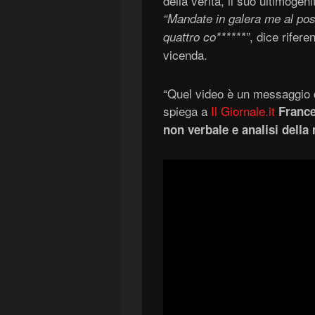
della verità, il suo ultimoge
“Mandate in galera me al post
, dice rifere
quattro co******”
vicenda.
“Quel video è un messaggio di
spiega a
Il Giornale.it
France
non verbale e analisi dell