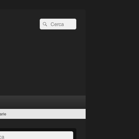
Cerca:
Cerca
arie
a