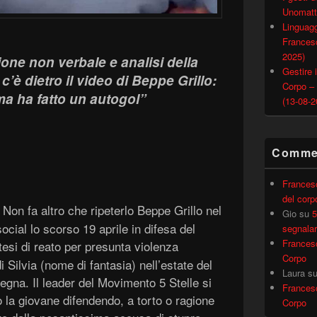
Unomatt
Linguagg
Francesc
2025)
one non verbale e analisi della
Gestire i
è dietro il video di Beppe Grillo:
Corpo –
ma ha fatto un autogol”
(13-08-2
Commen
Frances
del corp
. Non fa altro che ripeterlo Beppe Grillo nel
Gio
su
5
ocial lo scorso 19 aprile in difesa del
segnalar
Frances
otesi di reato per presunta violenza
Corpo
 Silvia (nome di fantasia) nell’estate del
Laura
s
egna. Il leader del Movimento 5 Stelle si
Frances
la giovane difendendo, a torto o ragione
Corpo