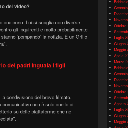
Febbrai
to del video?
Gennaio
Dicembr
Novembr
o qualcuno. Lui si scaglia con diverse
Ottobre
ontro gli inquirenti e molto probabilmente
Settemb
e stanno ‘pompando’ la notizia. È un Grillo
Luglio 2
ra”.
Giugno 
Maggio 
Aprile 2
Marzo 2
io dei padri inguaia i figli
Febbrai
Gennaio
Dicembr
Novembr
Ottobre
la condivisione del breve filmato.
Settemb
ga comunicativo non è solo quello di
Agosto 
Luglio 2
terlo su delle piattaforme che ne
Giugno 
ediata”.
Maggio 
Aprile 2