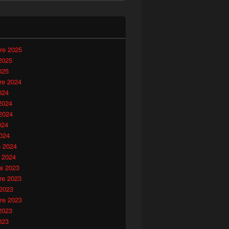
i
re 2025
2025
025
e 2024
024
2024
2024
024
024
o 2024
 2024
e 2023
e 2023
 2023
re 2023
2023
023