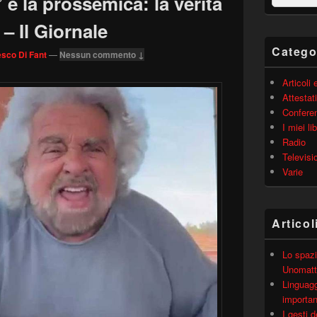
 e la prossemica: la verità
barra
laterale
 – Il Giornale
principale
Catego
sco Di Fant
—
Nessun commento ↓
Articoli
Attestati
Confere
I miei lib
Radio
Televisi
Varie
Articol
Lo spazi
Unomatt
Linguagg
importa
I gesti 