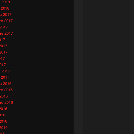
o 2018
 2018
e 2017
e 2017
 2017
re 2017
017
2017
2017
017
017
o 2017
 2017
e 2016
e 2016
 2016
re 2016
2016
016
2016
2016
016