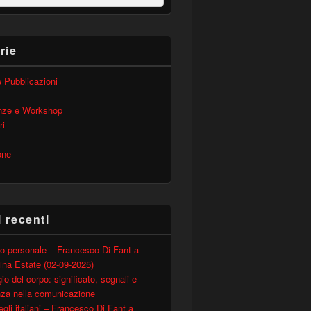
rie
 e Pubblicazioni
nze e Workshop
ri
one
i recenti
o personale – Francesco Di Fant a
ina Estate (02-09-2025)
io del corpo: significato, segnali e
nza nella comunicazione
degli italiani – Francesco Di Fant a