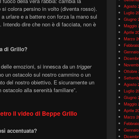
il fuoco della vera rabbia: cambia la
Agosto 
 si colora persino in volto (diventa rosso).
Luglio 2
a urlare e a battere con forza la mano sul
Giugno 
. Intendo dire che non è di facciata, non è
Maggio 
Aprile 2
Marzo 2
Febbrai
a di Grillo?
Gennaio
Dicembr
Novembr
io delle emozioni, si innesca da un
trigger
Ottobre
amo un ostacolo sul nostro cammino o un
Settemb
o del nostro obiettivo. E sicuramente un
Agosto 
 ostacolo alla serenità familiare”.
Luglio 2
Giugno 
Maggio 
Aprile 2
etro il video di Beppe Grillo
Marzo 2
Febbrai
osì accentuata?
Gennaio
Dicembr