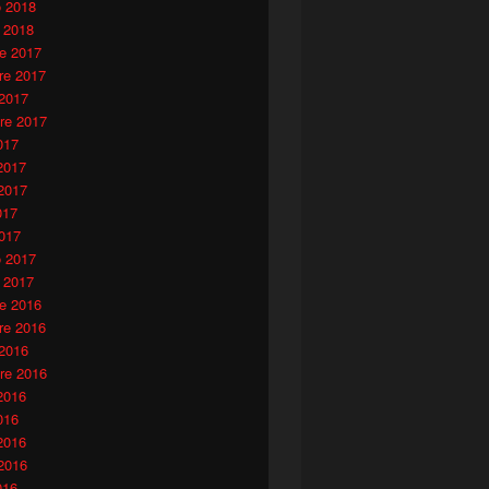
o 2018
 2018
e 2017
e 2017
 2017
re 2017
017
2017
2017
017
017
o 2017
 2017
e 2016
e 2016
 2016
re 2016
2016
016
2016
2016
016