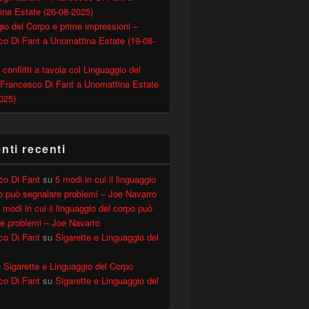
ina Estate (26-08-2025)
io del Corpo e prime impressioni –
o Di Fant a Unomattina Estate (19-08-
 conflitti a tavola col Linguaggio del
 Francesco Di Fant a Unomattina Estate
025)
del corpo di Carlo Conti e Maria De Filippi
ti recenti
co Di Fant
su
5 modi in cui il linguaggio
o può segnalare problemi – Joe Navarro
 modi in cui il linguaggio del corpo può
e problemi – Joe Navarro
co Di Fant
su
Sigarette e Linguaggio del
u
Sigarette e Linguaggio del Corpo
co Di Fant
su
Sigarette e Linguaggio del