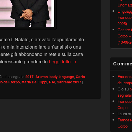
Unomatt
Linguagg
Francesc
2025)
Gestire i
Corpo –
me il Natale, è arrivato l’appuntamento
(13-08-2
n è mia intenzione fare un’analisi o una
mente già abbondano in rete e sulla carta
SANREMO 2017: il linguaggio 
interessante prendere in
Leggi tutto
→
Commen
Frances
Contrassegnato
2017
,
Ariston
,
body language
,
Carlo
io del Corpo
,
Maria De Filippi
,
RAI
,
Sanremo 2017
|
del corp
Gio
su
5
segnalar
Frances
Corpo
Laura
s
Frances
Corpo