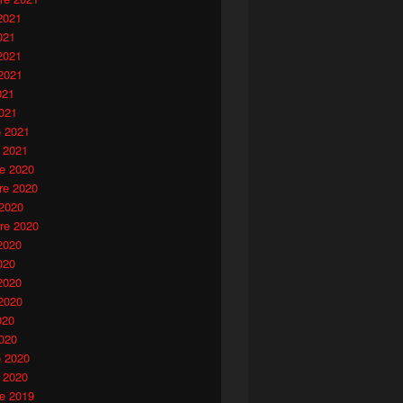
2021
021
2021
2021
021
021
o 2021
 2021
e 2020
e 2020
 2020
re 2020
2020
020
2020
2020
020
020
o 2020
 2020
e 2019