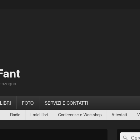
Fant
Menzogna
 LIBRI
FOTO
SERVIZI E CONTATTI
Radio
I miei libri
Conferenze e Workshop
Attestati
V
Area
Cerca:
Cerc
widget