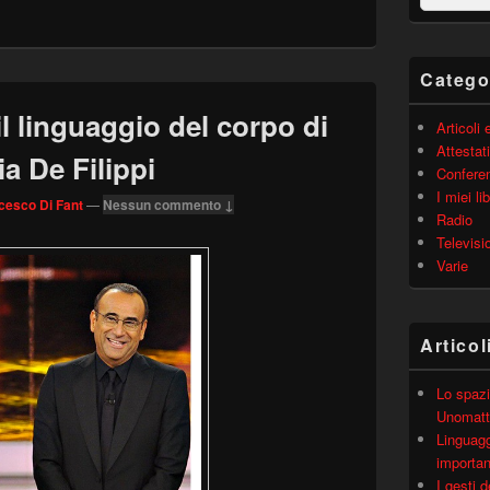
N
barra
laterale
principale
Catego
 linguaggio del corpo di
Articoli
Attestati
a De Filippi
Confere
I miei lib
cesco Di Fant
—
Nessun commento ↓
Radio
Televisi
Varie
Articol
Lo spazi
Unomatt
Linguagg
importa
I gesti 