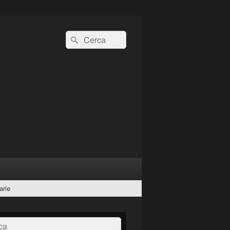
Cerca:
Cerca
arie
a