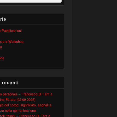
rie
 e Pubblicazioni
nze e Workshop
ri
one
i recenti
o personale – Francesco Di Fant a
ina Estate (02-09-2025)
io del corpo: significato, segnali e
nza nella comunicazione
degli italiani – Francesco Di Fant a