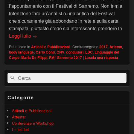
l’appuntamento con il Festival di Sanremo. Non è mia
intenzione fare un’analisi o una critica del Festival
che sicuramente già abbondano in rete e sulla carta
stampata, piuttosto credo sia interessante prendere in
SANREMO 2017: il linguaggio del corpo di Carlo
Leggi tutto
→
Pubblicato in
Articoli e Pubblicazioni
|
Contrassegnato
2017
,
Ariston
,
body language
,
Carlo Conti
,
CNV
,
conduttori
,
LDC
,
Linguaggio del
Corpo
,
Maria De Filippi
,
RAI
,
Sanremo 2017
|
Lascia una risposta
Area
Cerca:
Cerca
widget
barra
laterale
principale
Categorie
Articoli e Pubblicazioni
Attestati
Conferenze e Workshop
I miei libri