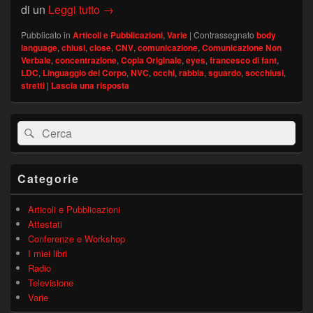
Perché si tengono gli occhi socchiusi? – C
di un
Leggi tutto
→
Pubblicato in
Articoli e Pubblicazioni
,
Varie
|
Contrassegnato
body
language
,
chiusi
,
close
,
CNV
,
comunicazione
,
Comunicazione Non
Verbale
,
concentrazione
,
Copia Originale
,
eyes
,
francesco di fant
,
LDC
,
Linguaggio del Corpo
,
NVC
,
occhi
,
rabbia
,
sguardo
,
socchiusi
,
stretti
|
Lascia una risposta
Area
Cerca:
Cerca
widget
barra
laterale
principale
Categorie
Articoli e Pubblicazioni
Attestati
Conferenze e Workshop
I miei libri
Radio
Televisione
Varie