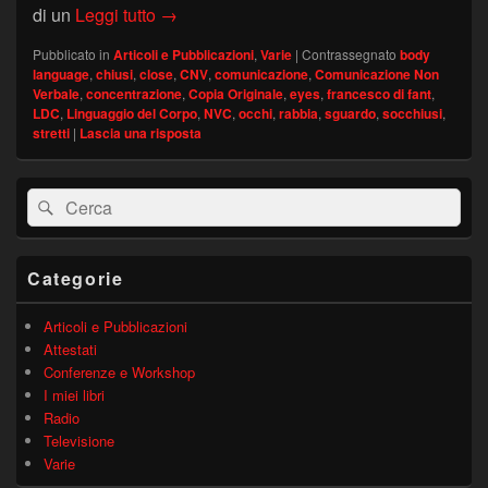
Perché si tengono gli occhi socchiusi? – C
di un
Leggi tutto
→
Pubblicato in
Articoli e Pubblicazioni
,
Varie
|
Contrassegnato
body
language
,
chiusi
,
close
,
CNV
,
comunicazione
,
Comunicazione Non
Verbale
,
concentrazione
,
Copia Originale
,
eyes
,
francesco di fant
,
LDC
,
Linguaggio del Corpo
,
NVC
,
occhi
,
rabbia
,
sguardo
,
socchiusi
,
stretti
|
Lascia una risposta
Area
Cerca:
Cerca
widget
barra
laterale
principale
Categorie
Articoli e Pubblicazioni
Attestati
Conferenze e Workshop
I miei libri
Radio
Televisione
Varie