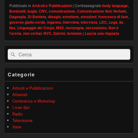
Pubblicato in
Articoli e Pubblicazioni
|
Contrassegnato
body language
,
Bonistalli
,
bugia
,
CNV
,
comunicazione
,
Comunicazione Non Verbale
,
Dagospia
,
Di Battista
,
disagio
,
emotions
,
emozioni
,
francesco di fant
,
governo giallo-verde
,
inganno
,
interview
,
intervista
,
LDC
,
Lega
,
lie
,
lies
,
Linguaggio del Corpo
,
M5S
,
menzogna
,
nervosismo
,
Non è
l'arena
,
non verbal
,
NVC
,
Salvini
,
tensione
|
Lascia una risposta
Area
Cerca:
Cerca
widget
barra
laterale
principale
Categorie
Articoli e Pubblicazioni
Attestati
Conferenze e Workshop
I miei libri
Radio
Televisione
Varie