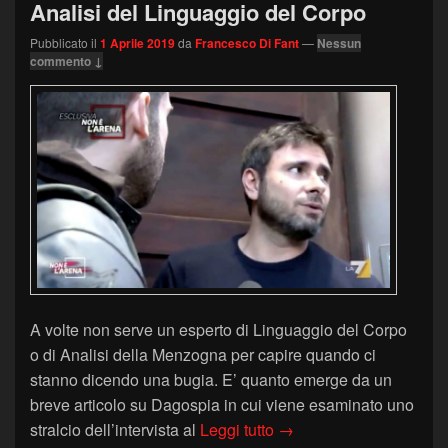
Analisi del Linguaggio del Corpo
Pubblicato il
1 Aprile 2019
da
Francesco Di Fant
—
Nessun
commento ↓
A volte non serve un esperto di Linguaggio del Corpo
o di Analisi della Menzogna per capire quando ci
stanno dicendo una bugia. E’ quanto emerge da un
breve articolo su Dagospia in cui viene esaminato uno
I segnali di menzogna di
stralcio dell’intervista al
Leggi tutto
→