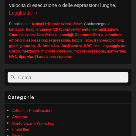
velocità di esecuzione o delle espressioni lunghe,
Espressioni del viso: significati nella Comunic
Leggi tutto
→
Pubblicato in
Articoli e Pubblicazioni
,
Varie
|
Contrassegnato
behavior
,
body language
,
CNV
,
comportamento
,
comunicazione
,
Comunicazione Non Verbale
,
consigli
,
Desmond Morris
,
emotions
,
emozioni
,
espressioni
,
expressions
,
faccia
,
face
,
francesco di fant
,
gesti
,
gestures
,
JN forensics
,
Joe Navarro
,
LDC
,
lies
,
Linguaggio del
Corpo
,
menzogna
,
microespressioni
,
microexpressions
,
non verbal
,
NVC
,
tips
,
viso
|
Lascia una risposta
Area
Cerca:
Cerca
widget
barra
laterale
principale
Categorie
Articoli e Pubblicazioni
Attestati
Conferenze e Workshop
I miei libri
Radio