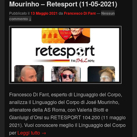
Mourinho – Retesport (11-05-2021)
Pubblicato il
13 Maggio 2021
da
Francesco Di Fant
—
Nessun
commento ↓
Francesco Di Fant, esperto di Linguaggio del Corpo,
analizza il Linguaggio del Corpo di José Mourinho,
allenatore della AS Roma, con Valeria Biotti e
Gianluigi d’Orsi su RETESPORT 104.200 (11 maggio
2021). Vuoi conoscere meglio il Linguaggio del Corpo
Il Linguaggio del Corpo di José Mourinho – 
per
Leggi tutto
→