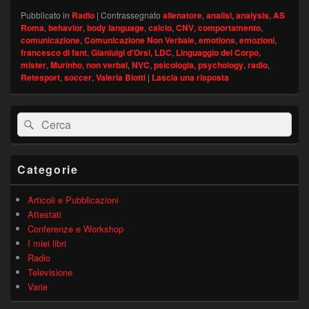
Pubblicato in
Radio
|
Contrassegnato
allenatore
,
analisi
,
analysis
,
AS
Roma
,
behavior
,
body language
,
calcio
,
CNV
,
comportamento
,
comunicazione
,
Comunicazione Non Verbale
,
emotions
,
emozioni
,
francesco di fant
,
Gianluigi d'Orsi
,
LDC
,
Linguaggio del Corpo
,
mister
,
Murinho
,
non verbal
,
NVC
,
psicologia
,
psychology
,
radio
,
Retesport
,
soccer
,
Valeria Biotti
|
Lascia una risposta
Area
Cerca:
Cerca
widget
barra
laterale
principale
Categorie
Articoli e Pubblicazioni
Attestati
Conferenze e Workshop
I miei libri
Radio
Televisione
Varie