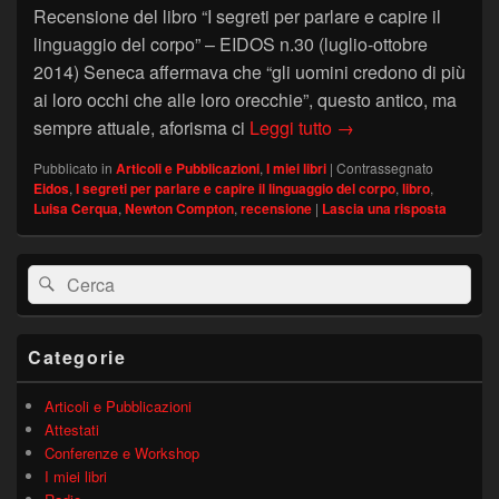
Recensione del libro “I segreti per parlare e capire il
linguaggio del corpo” – EIDOS n.30 (luglio-ottobre
2014) Seneca affermava che “gli uomini credono di più
ai loro occhi che alle loro orecchie”, questo antico, ma
EIDOS – recensione de
sempre attuale, aforisma ci
Leggi tutto
→
Pubblicato in
Articoli e Pubblicazioni
,
I miei libri
|
Contrassegnato
Eidos
,
I segreti per parlare e capire il linguaggio del corpo
,
libro
,
Luisa Cerqua
,
Newton Compton
,
recensione
|
Lascia una risposta
Area
Cerca:
Cerca
widget
barra
laterale
principale
Categorie
Articoli e Pubblicazioni
Attestati
Conferenze e Workshop
I miei libri