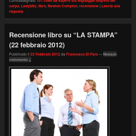
Contrassegnato
101 cose da sapere sul linguaggio segreto del
corpo
,
Ladyblitz
,
libro
,
Newton Compton
,
recensione
|
Lascia una
risposta
Recensione libro su “LA STAMPA”
(22 febbraio 2012)
Pubblicato il
22 Febbraio 2012
da
Francesco Di Fant
—
Nessun
commento ↓