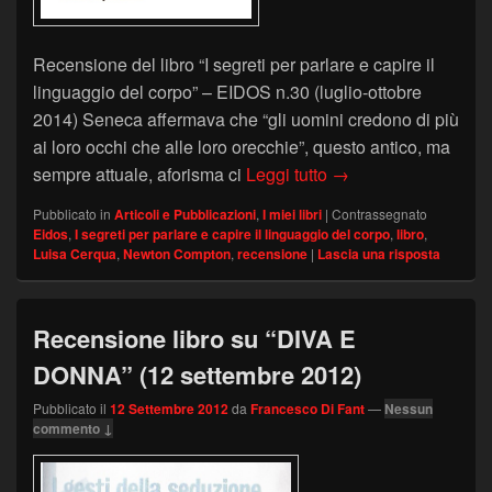
Recensione del libro “I segreti per parlare e capire il
linguaggio del corpo” – EIDOS n.30 (luglio-ottobre
2014) Seneca affermava che “gli uomini credono di più
ai loro occhi che alle loro orecchie”, questo antico, ma
EIDOS – recensione de
sempre attuale, aforisma ci
Leggi tutto
→
Pubblicato in
Articoli e Pubblicazioni
,
I miei libri
|
Contrassegnato
Eidos
,
I segreti per parlare e capire il linguaggio del corpo
,
libro
,
Luisa Cerqua
,
Newton Compton
,
recensione
|
Lascia una risposta
Recensione libro su “DIVA E
DONNA” (12 settembre 2012)
Pubblicato il
12 Settembre 2012
da
Francesco Di Fant
—
Nessun
commento ↓