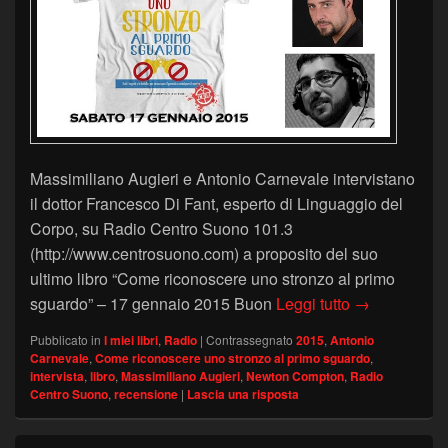
Massimiliano Augieri e Antonio Carnevale intervistano
il dottor Francesco Di Fant, esperto di Linguaggio del
Corpo, su Radio Centro Suono 101.3
(http://www.centrosuono.com) a proposito del suo
ultimo libro “Come riconoscere uno stronzo al primo
Radio Centro
sguardo” – 17 gennaio 2015 Buon
Leggi tutto
→
Pubblicato in
I miei libri
,
Radio
|
Contrassegnato
2015
,
Antonio
Carnevale
,
Come riconoscere uno stronzo al primo sguardo
,
intervista
,
libro
,
Massimiliano Augieri
,
Newton Compton
,
Radio
Centro Suono
,
recensione
|
Lascia una risposta