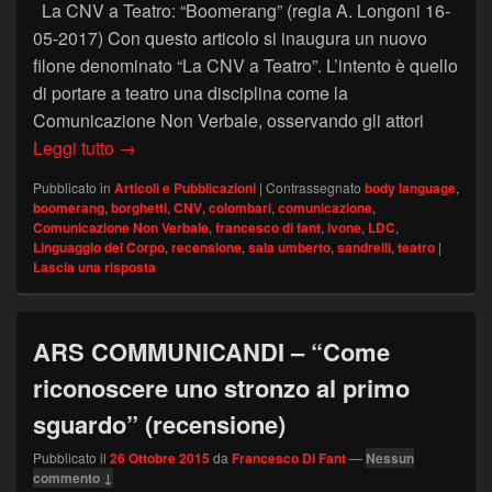
La CNV a Teatro: “Boomerang” (regia A. Longoni 16-
05-2017) Con questo articolo si inaugura un nuovo
filone denominato “La CNV a Teatro”. L’intento è quello
di portare a teatro una disciplina come la
Comunicazione Non Verbale, osservando gli attori
La CNV a Teatro: “Boomerang”
Leggi tutto
→
Pubblicato in
Articoli e Pubblicazioni
|
Contrassegnato
body language
,
boomerang
,
borghetti
,
CNV
,
colombari
,
comunicazione
,
Comunicazione Non Verbale
,
francesco di fant
,
ivone
,
LDC
,
Linguaggio del Corpo
,
recensione
,
sala umberto
,
sandrelli
,
teatro
|
Lascia una risposta
ARS COMMUNICANDI – “Come
riconoscere uno stronzo al primo
sguardo” (recensione)
Pubblicato il
26 Ottobre 2015
da
Francesco Di Fant
—
Nessun
commento ↓