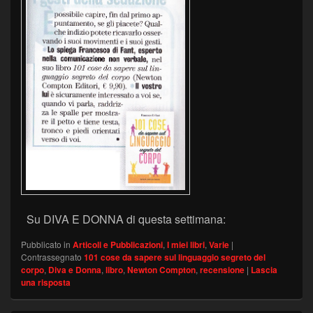
Su DIVA E DONNA di questa settimana:
Pubblicato in
Articoli e Pubblicazioni
,
I miei libri
,
Varie
|
Contrassegnato
101 cose da sapere sul linguaggio segreto del
corpo
,
Diva e Donna
,
libro
,
Newton Compton
,
recensione
|
Lascia
una risposta