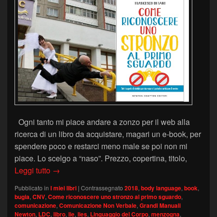
Ogni tanto mi piace andare a zonzo per il web alla
ricerca di un libro da acquistare, magari un e-book, per
spendere poco e restarci meno male se poi non mi
piace. Lo scelgo a “naso”. Prezzo, copertina, titolo,
F. Di Fant – Come riconoscere uno stronzo al p
Leggi tutto
→
Pubblicato in
I miei libri
|
Contrassegnato
2018
,
body language
,
book
,
bugia
,
CNV
,
Come riconoscere uno stronzo al primo sguardo
,
comunicazione
,
Comunicazione Non Verbale
,
Grandi Manuali
Newton
,
LDC
,
libro
,
lie
,
lies
,
Linguaggio del Corpo
,
menzogna
,