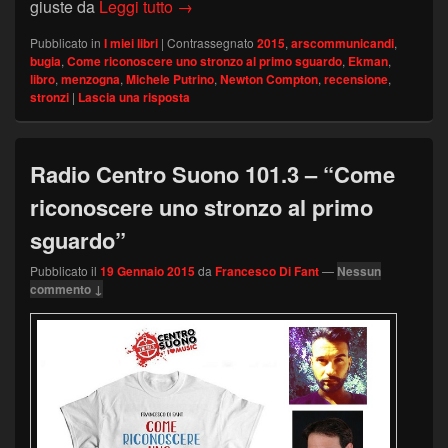
ARS COMMUNICANDI – “Come riconosce
giuste da
Leggi tutto
→
Pubblicato in
I miei libri
|
Contrassegnato
2015
,
arscommunicandi
,
bugia
,
Come riconoscere uno stronzo al primo sguardo
,
Ekman
,
libro
,
menzogna
,
Michele Putrino
,
Newton Compton
,
recensione
,
stronzi
|
Lascia una risposta
Radio Centro Suono 101.3 – “Come
riconoscere uno stronzo al primo
sguardo”
Pubblicato il
19 Gennaio 2015
da
Francesco Di Fant
—
Nessun
commento ↓