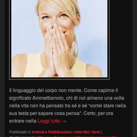
Il linguaggio del corpo non mente. Come capirne il
significato Ammettiamolo, chi di noi almeno una volta
nella vita non ha pensato tra sé e sé “vorrei stare nella
sua testa per sapere cosa pensa”. Certo, per ora
Recensione libro su “LADYBLITZ” 
entrare nella
Leggi tutto
→
Pubblicato in
Articoli e Pubblicazioni
,
I miei libri
,
Varie
|