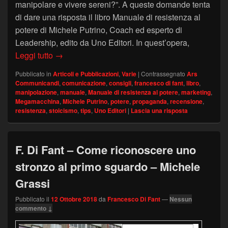
manipolare e vivere sereni?”. A queste domande tenta
di dare una risposta il libro Manuale di resistenza al
potere di Michele Putrino, Coach ed esperto di
Leadership, edito da Uno Editori. In quest’opera,
“Manuale di resistenza al potere” – recensione de
Leggi tutto
→
Pubblicato in
Articoli e Pubblicazioni
,
Varie
|
Contrassegnato
Ars
Communicandi
,
comunicazione
,
consigli
,
francesco di fant
,
libro
,
manipolazione
,
manuale
,
Manuale di resistenza al potere
,
marketing
,
Megamacchina
,
Michele Putrino
,
potere
,
propaganda
,
recensione
,
resistenza
,
stoicismo
,
tips
,
Uno Editori
|
Lascia una risposta
F. Di Fant – Come riconoscere uno
stronzo al primo sguardo – Michele
Grassi
Pubblicato il
12 Ottobre 2018
da
Francesco Di Fant
—
Nessun
commento ↓