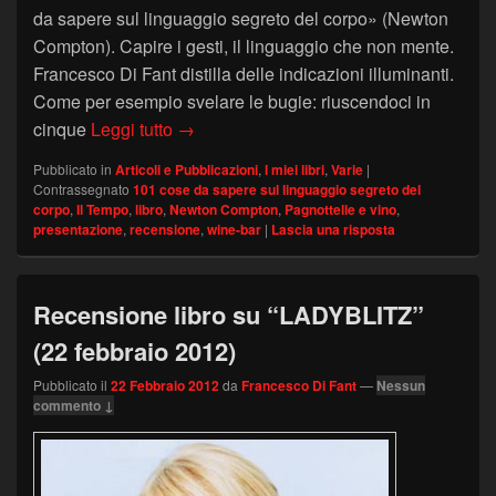
da sapere sul linguaggio segreto del corpo» (Newton
Compton). Capire i gesti, il linguaggio che non mente.
Francesco Di Fant distilla delle indicazioni illuminanti.
Come per esempio svelare le bugie: riuscendoci in
Presentazione libro su “IL TEMPO” (18 
cinque
Leggi tutto
→
Pubblicato in
Articoli e Pubblicazioni
,
I miei libri
,
Varie
|
Contrassegnato
101 cose da sapere sul linguaggio segreto del
corpo
,
Il Tempo
,
libro
,
Newton Compton
,
Pagnottelle e vino
,
presentazione
,
recensione
,
wine-bar
|
Lascia una risposta
Recensione libro su “LADYBLITZ”
(22 febbraio 2012)
Pubblicato il
22 Febbraio 2012
da
Francesco Di Fant
—
Nessun
commento ↓