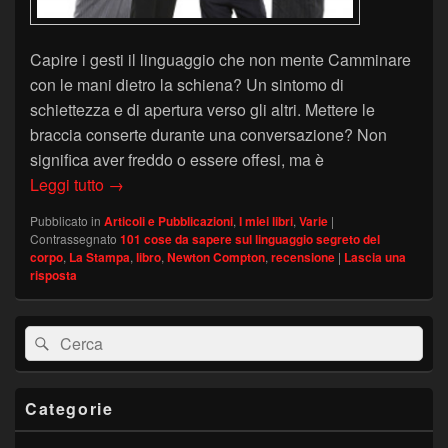
Capire i gesti il linguaggio che non mente Camminare
con le mani dietro la schiena? Un sintomo di
schiettezza e di apertura verso gli altri. Mettere le
braccia conserte durante una conversazione? Non
significa aver freddo o essere offesi, ma è
Recensione libro su “LA STAMPA” (22 febbraio 
Leggi tutto
→
Pubblicato in
Articoli e Pubblicazioni
,
I miei libri
,
Varie
|
Contrassegnato
101 cose da sapere sul linguaggio segreto del
corpo
,
La Stampa
,
libro
,
Newton Compton
,
recensione
|
Lascia una
risposta
Area
Cerca:
Cerca
widget
barra
laterale
principale
Categorie