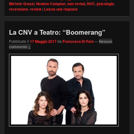
Michele Grassi
,
Newton Compton
,
non verbal
,
NVC
,
psicologia
,
recensione
,
review
|
Lascia una risposta
La CNV a Teatro: “Boomerang”
Pubblicato il
17 Maggio 2017
da
Francesco Di Fant
—
Nessun
commento ↓