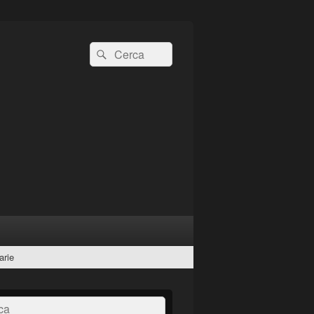
Cerca:
Cerca
arie
a