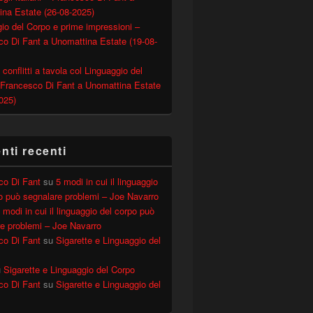
ina Estate (26-08-2025)
io del Corpo e prime impressioni –
o Di Fant a Unomattina Estate (19-08-
 conflitti a tavola col Linguaggio del
 Francesco Di Fant a Unomattina Estate
025)
ti recenti
co Di Fant
su
5 modi in cui il linguaggio
o può segnalare problemi – Joe Navarro
 modi in cui il linguaggio del corpo può
e problemi – Joe Navarro
co Di Fant
su
Sigarette e Linguaggio del
u
Sigarette e Linguaggio del Corpo
co Di Fant
su
Sigarette e Linguaggio del