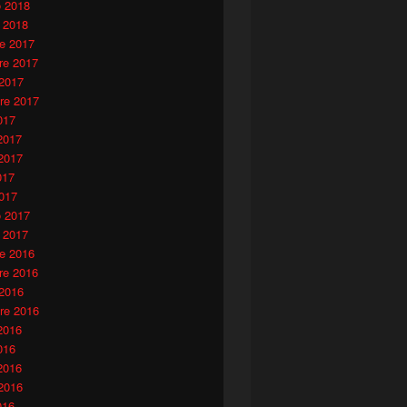
o 2018
 2018
e 2017
e 2017
 2017
re 2017
017
2017
2017
017
017
o 2017
 2017
e 2016
e 2016
 2016
re 2016
2016
016
2016
2016
016