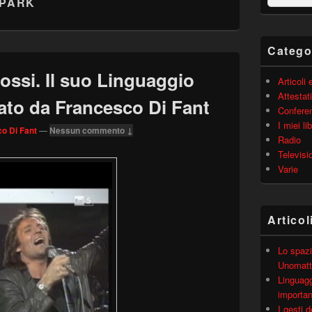
PARK
barra
laterale
principale
Catego
ossi. Il suo Linguaggio
Articoli
Attestati
ato da Francesco Di Fant
Confere
I miei lib
o Di Fant
—
Nessun commento ↓
Radio
Televisi
Varie
Articol
Lo spazi
Unomatt
Linguagg
importa
I gesti 