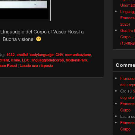
Unomatt
Linguagg
Francesc
2025)
Gestire i
 Linguaggio del Corpo di Vasco Rossi a
Corpo –
. Buona visione!
(13-08-2
ato
1982
,
analisi
,
bodylanguage
,
CNV
,
comunicazione
,
ifant
,
Icone
,
LDC
,
linguaggiodelcorpo
,
ModenaPark
,
Commen
sco Rossi
|
Lascia una risposta
Frances
del corp
Gio
su
5
segnalar
Frances
Corpo
Laura
s
Frances
Corpo