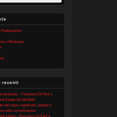
rie
 e Pubblicazioni
nze e Workshop
ri
one
i recenti
o personale – Francesco Di Fant a
ina Estate (02-09-2025)
io del corpo: significato, segnali e
nza nella comunicazione
degli italiani – Francesco Di Fant a