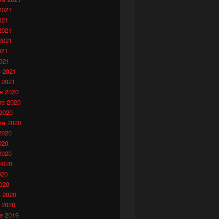
2021
021
2021
2021
021
021
o 2021
 2021
e 2020
e 2020
 2020
re 2020
2020
020
2020
2020
020
020
o 2020
 2020
e 2019