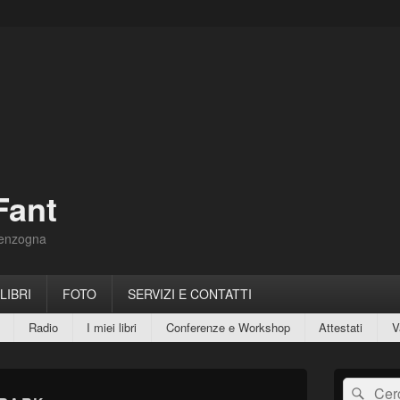
Fant
Menzogna
 LIBRI
FOTO
SERVIZI E CONTATTI
Radio
I miei libri
Conferenze e Workshop
Attestati
V
Area
Cerca:
Cerc
widget