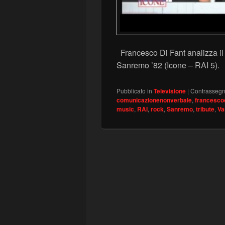
Francesco Di Fant analizza il
Sanremo ’82 (Icone – RAI 5)
Pubblicato in
Televisione
|
Contrassegn
comunicazionenonverbale
,
francescod
music
,
RAI
,
rock
,
Sanremo
,
tribute
,
Va