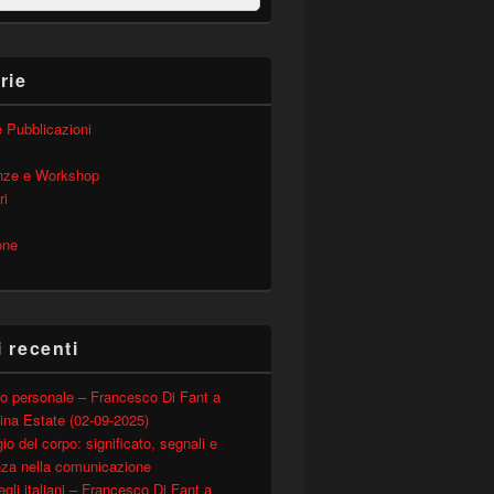
rie
 e Pubblicazioni
nze e Workshop
ri
one
i recenti
o personale – Francesco Di Fant a
ina Estate (02-09-2025)
io del corpo: significato, segnali e
nza nella comunicazione
degli italiani – Francesco Di Fant a