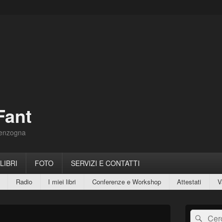
Fant
Menzogna
 LIBRI
FOTO
SERVIZI E CONTATTI
Radio
I miei libri
Conferenze e Workshop
Attestati
V
Area
Cerca:
Cerc
widget