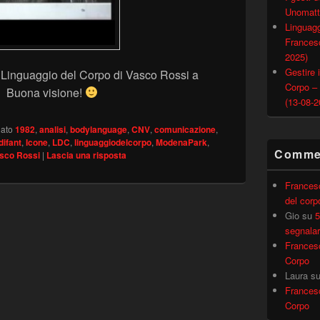
Unomatt
Linguagg
Francesc
2025)
Gestire i
 Linguaggio del Corpo di Vasco Rossi a
Corpo –
. Buona visione!
(13-08-2
ato
1982
,
analisi
,
bodylanguage
,
CNV
,
comunicazione
,
ifant
,
Icone
,
LDC
,
linguaggiodelcorpo
,
ModenaPark
,
Commen
sco Rossi
|
Lascia una risposta
Frances
del corp
Gio
su
5
segnalar
Frances
Corpo
Laura
s
Frances
Corpo