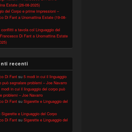
ina Estate (26-08-2025)
io del Corpo e prime impressioni –
o Di Fant a Unomattina Estate (19-08-
 conflitti a tavola col Linguaggio del
 Francesco Di Fant a Unomattina Estate
025)
ti recenti
co Di Fant
su
5 modi in cui il linguaggio
o può segnalare problemi – Joe Navarro
 modi in cui il linguaggio del corpo può
e problemi – Joe Navarro
co Di Fant
su
Sigarette e Linguaggio del
u
Sigarette e Linguaggio del Corpo
co Di Fant
su
Sigarette e Linguaggio del