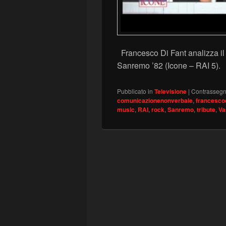
Francesco Di Fant analizza il
Sanremo ’82 (Icone – RAI 5)
Pubblicato in
Televisione
|
Contrassegn
comunicazionenonverbale
,
francescod
music
,
RAI
,
rock
,
Sanremo
,
tribute
,
Va