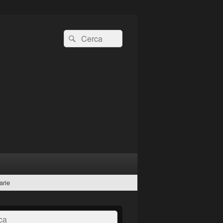
Cerca:
Cerca
arie
a