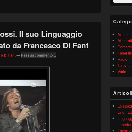
barra
laterale
principale
Catego
ossi. Il suo Linguaggio
Articoli
Attestati
ato da Francesco Di Fant
Confere
I miei lib
o Di Fant
—
Nessun commento ↓
Radio
Televisi
Varie
Articol
Lo spazi
Unomatt
Linguagg
importa
I gesti 