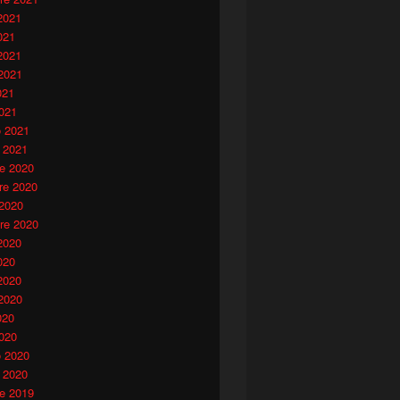
2021
021
2021
2021
021
021
o 2021
 2021
e 2020
e 2020
 2020
re 2020
2020
020
2020
2020
020
020
o 2020
 2020
e 2019