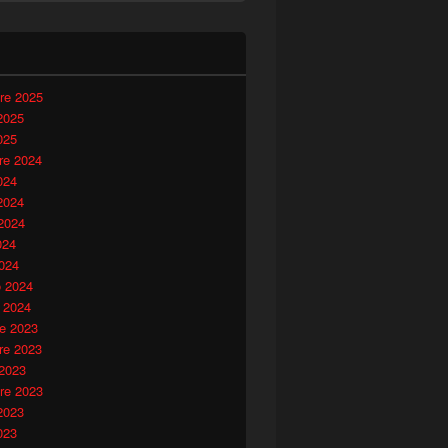
i
re 2025
2025
025
e 2024
024
2024
2024
024
024
o 2024
 2024
e 2023
e 2023
 2023
re 2023
2023
023