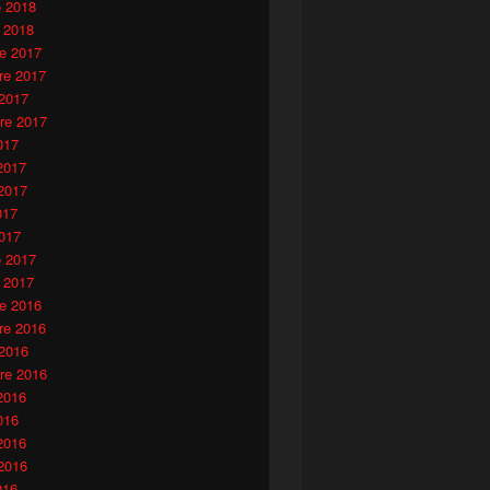
o 2018
 2018
e 2017
e 2017
 2017
re 2017
017
2017
2017
017
017
o 2017
 2017
e 2016
e 2016
 2016
re 2016
2016
016
2016
2016
016