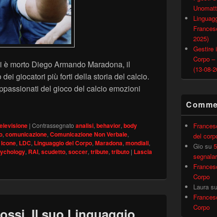
Unomatt
Linguagg
Francesc
2025)
Gestire i
Corpo –
eri è morto Diego Armando Maradona, il
(13-08-2
i giocatori più forti della storia del calcio.
ppassionati del gioco del calcio emozioni
to a Maradona: il suo Linguaggio del Corpo
Commen
Frances
elevisione
|
Contrassegnato
analisi
,
behavior
,
body
o
,
comunicazione
,
Comunicazione Non Verbale
,
del corp
,
Icone
,
LDC
,
Linguaggio del Corpo
,
Maradona
,
mondiali
,
Gio
su
5
ychology
,
RAI
,
scudetto
,
soccer
,
tribute
,
tributo
|
Lascia
segnalar
Frances
Corpo
Laura
s
Frances
Corpo
ossi. Il suo Linguaggio