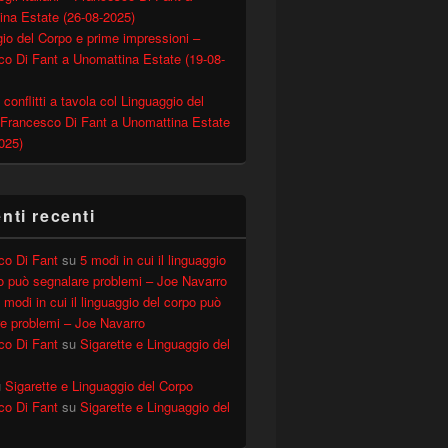
ina Estate (26-08-2025)
io del Corpo e prime impressioni –
o Di Fant a Unomattina Estate (19-08-
 conflitti a tavola col Linguaggio del
 Francesco Di Fant a Unomattina Estate
025)
ti recenti
co Di Fant
su
5 modi in cui il linguaggio
o può segnalare problemi – Joe Navarro
 modi in cui il linguaggio del corpo può
e problemi – Joe Navarro
co Di Fant
su
Sigarette e Linguaggio del
u
Sigarette e Linguaggio del Corpo
co Di Fant
su
Sigarette e Linguaggio del