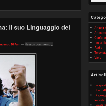
barra
laterale
principale
Catego
a: il suo Linguaggio del
Articoli
Attestati
Confere
I miei lib
ancesco Di Fant
—
Nessun commento ↓
Radio
Televisi
Varie
Articol
Lo spazi
Unomatt
Linguagg
importa
I gesti 