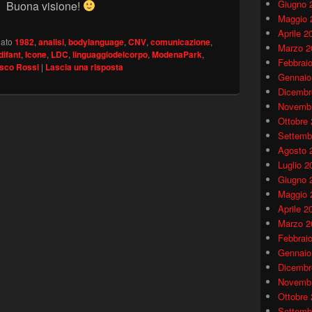
Giugno 
. Buona visione!
Maggio 
Aprile 2
ato
1982
,
analisi
,
bodylanguage
,
CNV
,
comunicazione
,
Marzo 2
ifant
,
Icone
,
LDC
,
linguaggiodelcorpo
,
ModenaPark
,
Febbrai
sco Rossi
|
Lascia una risposta
Gennaio
Dicembr
Novembr
Ottobre
Settemb
Agosto 
Luglio 2
Giugno 
Maggio 
Aprile 2
Marzo 2
Febbrai
Gennaio
Dicembr
Novembr
Ottobre
Settemb