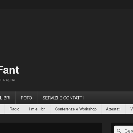
Fant
Menzogna
 LIBRI
FOTO
SERVIZI E CONTATTI
Radio
I miei libri
Conferenze e Workshop
Attestati
V
Area
Cerca:
Cerc
widget