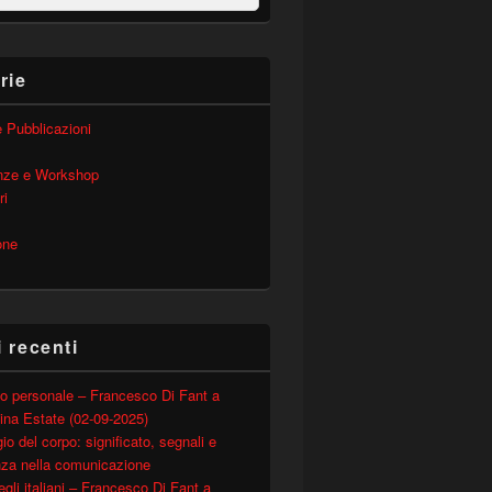
rie
 e Pubblicazioni
nze e Workshop
ri
one
i recenti
o personale – Francesco Di Fant a
ina Estate (02-09-2025)
io del corpo: significato, segnali e
nza nella comunicazione
degli italiani – Francesco Di Fant a