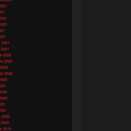
2021
021
2021
2021
021
021
o 2021
 2021
e 2020
e 2020
 2020
re 2020
2020
020
2020
2020
020
020
o 2020
 2020
e 2019