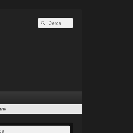
Cerca:
Cerca
arie
a