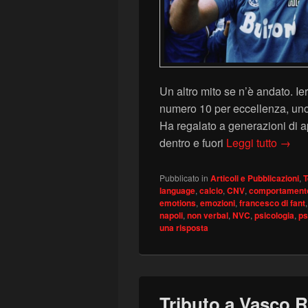
Un altro mito se n’è andato. I
numero 10 per eccellenza, uno de
Ha regalato a generazioni di a
Tribu
dentro e fuori
Leggi tutto
→
Pubblicato in
Articoli e Pubblicazioni
,
T
language
,
calcio
,
CNV
,
comportament
emotions
,
emozioni
,
francesco di fant
napoli
,
non verbal
,
NVC
,
psicologia
,
ps
una risposta
Tributo a Vasco R