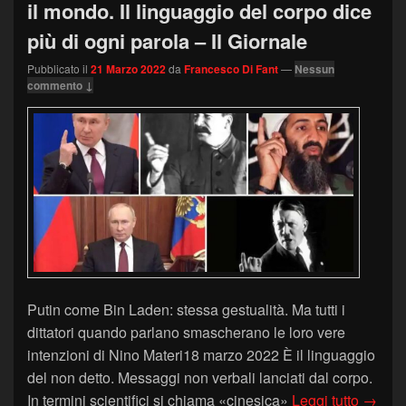
il mondo. Il linguaggio del corpo dice
più di ogni parola – Il Giornale
Pubblicato il
21 Marzo 2022
da
Francesco Di Fant
—
Nessun
commento ↓
Putin come Bin Laden: stessa gestualità. Ma tutti i
dittatori quando parlano smascherano le loro vere
intenzioni di Nino Materi18 marzo 2022 È il linguaggio
del non detto. Messaggi non verbali lanciati dal corpo.
Un dito
In termini scientifici si chiama «cinesica»
Leggi tutto
→