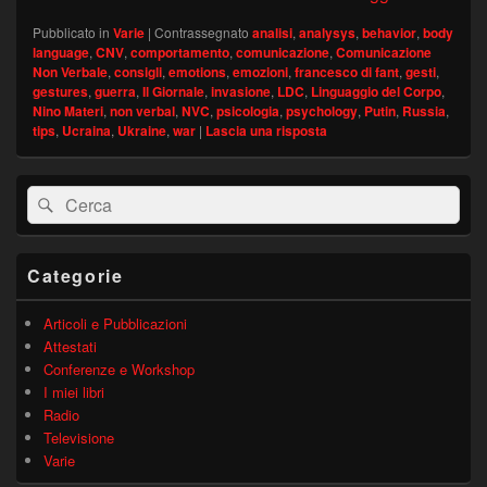
Pubblicato in
Varie
|
Contrassegnato
analisi
,
analysys
,
behavior
,
body
language
,
CNV
,
comportamento
,
comunicazione
,
Comunicazione
Non Verbale
,
consigli
,
emotions
,
emozioni
,
francesco di fant
,
gesti
,
gestures
,
guerra
,
Il Giornale
,
invasione
,
LDC
,
Linguaggio del Corpo
,
Nino Materi
,
non verbal
,
NVC
,
psicologia
,
psychology
,
Putin
,
Russia
,
tips
,
Ucraina
,
Ukraine
,
war
|
Lascia una risposta
Area
Cerca:
Cerca
widget
barra
laterale
principale
Categorie
Articoli e Pubblicazioni
Attestati
Conferenze e Workshop
I miei libri
Radio
Televisione
Varie