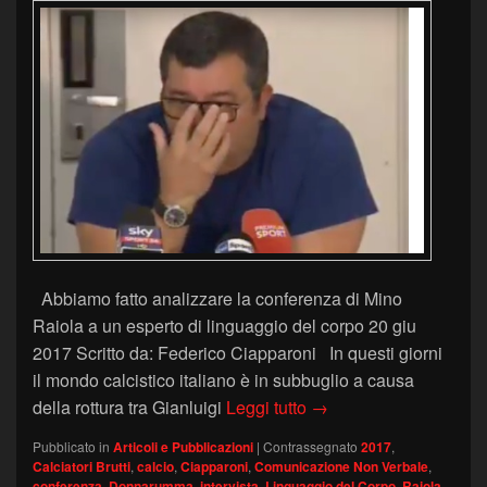
Abbiamo fatto analizzare la conferenza di Mino
Raiola a un esperto di linguaggio del corpo 20 giu
2017 Scritto da: Federico Ciapparoni In questi giorni
il mondo calcistico italiano è in subbuglio a causa
Il Linguaggio del Cor
della rottura tra Gianluigi
Leggi tutto
→
Pubblicato in
Articoli e Pubblicazioni
|
Contrassegnato
2017
,
Calciatori Brutti
,
calcio
,
Ciapparoni
,
Comunicazione Non Verbale
,
conferenza
,
Donnarumma
,
intervista
,
Linguaggio del Corpo
,
Raiola
,