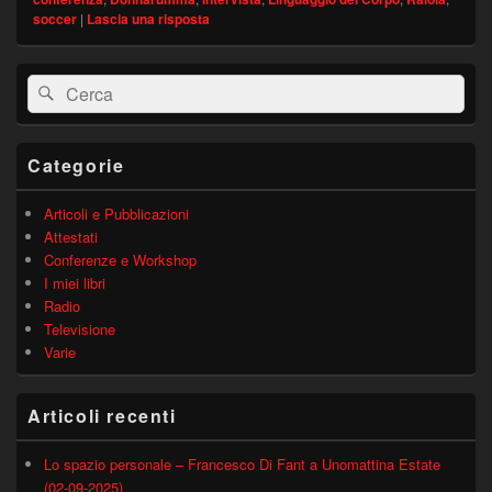
soccer
|
Lascia una risposta
Area
Cerca:
Cerca
widget
barra
laterale
principale
Categorie
Articoli e Pubblicazioni
Attestati
Conferenze e Workshop
I miei libri
Radio
Televisione
Varie
Articoli recenti
Lo spazio personale – Francesco Di Fant a Unomattina Estate
(02-09-2025)