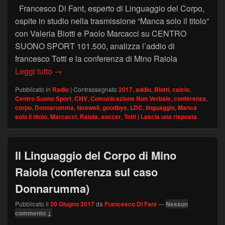
Francesco Di Fant, esperto di Linguaggio del Corpo,
ospite in studio nella trasmissione “Manca solo il titolo”
con Valeria Biotti e Paolo Marcacci su CENTRO
SUONO SPORT 101.500, analizza l’addio di
francesco Totti e la conferenza di Mino Raiola
Centro Suono Sport – Analisi di Francesco Di Fant
Leggi tutto
→
Pubblicato in
Radio
|
Contrassegnato
2017
,
addio
,
Biotti
,
calcio
,
Centro Suono Sport
,
CNV
,
Comunicazione Non Verbale
,
conferenza
,
corpo
,
Donnarumma
,
farewell
,
goodbye
,
LDC
,
linguaggio
,
Manca
solo il titolo
,
Marcacci
,
Raiola
,
soccer
,
Totti
|
Lascia una risposta
Il Linguaggio del Corpo di Mino
Raiola (conferenza sul caso
Donnarumma)
Pubblicato il
20 Giugno 2017
da
Francesco Di Fant
—
Nessun
commento ↓