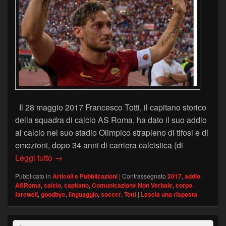
Il 28 maggio 2017 Francesco Totti, il capitano storico
della squadra di calcio AS Roma, ha dato il suo addio
al calcio nel suo stadio Olimpico strapieno di tifosi e di
emozioni, dopo 34 anni di carriera calcistica (di
Le emozioni di Totti nel suo addio al calcio
Leggi tutto
→
Pubblicato in
Articoli e Pubblicazioni
|
Contrassegnato
2017
,
addio
,
ASRoma
,
calcio
,
capitano
,
Comunicazione Non Verbale
,
corpo
,
farewell
,
goodbye
,
linguaggio
,
soccer
,
Totti
|
Lascia una risposta
Area
Cerca: