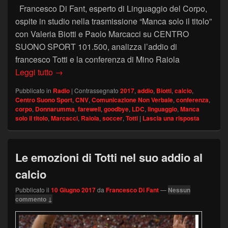
Francesco Di Fant, esperto di Linguaggio del Corpo,
ospite in studio nella trasmissione “Manca solo il titolo”
con Valeria Biotti e Paolo Marcacci su CENTRO
SUONO SPORT 101.500, analizza l’addio di
francesco Totti e la conferenza di Mino Raiola
Centro Suono Sport – Analisi di Francesco Di Fant
Leggi tutto
→
Pubblicato in
Radio
|
Contrassegnato
2017
,
addio
,
Biotti
,
calcio
,
Centro Suono Sport
,
CNV
,
Comunicazione Non Verbale
,
conferenza
,
corpo
,
Donnarumma
,
farewell
,
goodbye
,
LDC
,
linguaggio
,
Manca
solo il titolo
,
Marcacci
,
Raiola
,
soccer
,
Totti
|
Lascia una risposta
Le emozioni di Totti nel suo addio al
calcio
Pubblicato il
10 Giugno 2017
da
Francesco Di Fant
—
Nessun
commento ↓