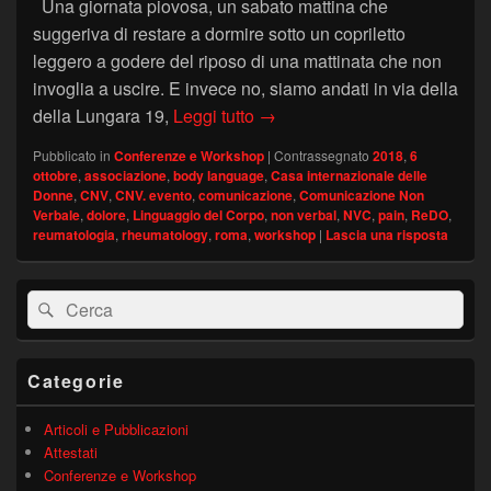
Una giornata piovosa, un sabato mattina che
suggeriva di restare a dormire sotto un copriletto
leggero a godere del riposo di una mattinata che non
invoglia a uscire. E invece no, siamo andati in via della
“Il dolore del paziente con 
della Lungara 19,
Leggi tutto
→
Pubblicato in
Conferenze e Workshop
|
Contrassegnato
2018
,
6
ottobre
,
associazione
,
body language
,
Casa internazionale delle
Donne
,
CNV
,
CNV. evento
,
comunicazione
,
Comunicazione Non
Verbale
,
dolore
,
Linguaggio del Corpo
,
non verbal
,
NVC
,
pain
,
ReDO
,
reumatologia
,
rheumatology
,
roma
,
workshop
|
Lascia una risposta
Area
Cerca:
Cerca
widget
barra
laterale
principale
Categorie
Articoli e Pubblicazioni
Attestati
Conferenze e Workshop