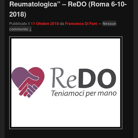
Reumatologica” – ReDO (Roma 6-10-
2018)
Pubblicato il
11 Ottobre 2018
da
Francesco Di Fant
—
Nessun
commento ↓