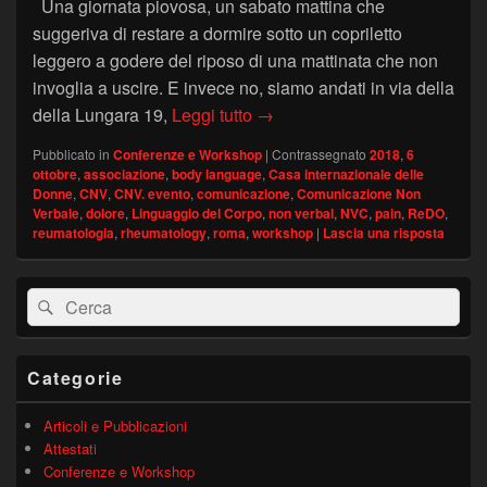
Una giornata piovosa, un sabato mattina che
suggeriva di restare a dormire sotto un copriletto
leggero a godere del riposo di una mattinata che non
invoglia a uscire. E invece no, siamo andati in via della
“Il dolore del paziente con 
della Lungara 19,
Leggi tutto
→
Pubblicato in
Conferenze e Workshop
|
Contrassegnato
2018
,
6
ottobre
,
associazione
,
body language
,
Casa internazionale delle
Donne
,
CNV
,
CNV. evento
,
comunicazione
,
Comunicazione Non
Verbale
,
dolore
,
Linguaggio del Corpo
,
non verbal
,
NVC
,
pain
,
ReDO
,
reumatologia
,
rheumatology
,
roma
,
workshop
|
Lascia una risposta
Area
Cerca:
Cerca
widget
barra
laterale
principale
Categorie
Articoli e Pubblicazioni
Attestati
Conferenze e Workshop