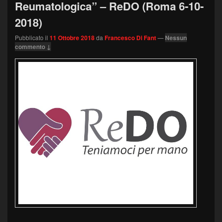
Reumatologica” – ReDO (Roma 6-10-
2018)
Pubblicato il
11 Ottobre 2018
da
Francesco Di Fant
—
Nessun
commento ↓