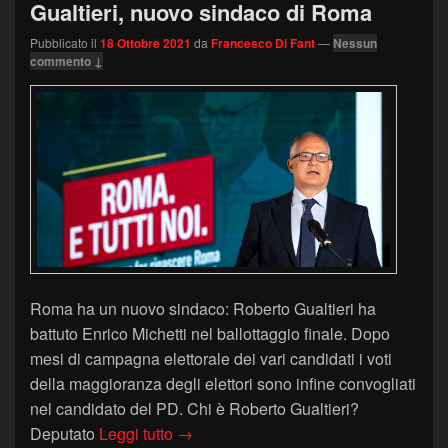
Gualtieri, nuovo sindaco di Roma
Pubblicato il
18 Ottobre 2021
da
Francesco Di Fant
—
Nessun
commento ↓
Roma ha un nuovo sindaco: Roberto Gualtieri ha
battuto Enrico Michetti nel ballottaggio finale. Dopo
mesi di campagna elettorale dei vari candidati i voti
della maggioranza degli elettori sono infine convogliati
nel candidato del PD. Chi è Roberto Gualtieri?
Il Linguaggio del Corpo di Roberto Gu
Deputato
Leggi tutto
→