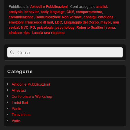
Pubblicato in
Articoli e Pubblicazioni
|
Contrassegnato
analisi
,
analysis
,
behavior
,
body language
,
CNV
,
comportamento
,
comunicazione
,
Comunicazione Non Verbale
,
consigli
,
emotions
,
emozioni
,
francesco di fant
,
LDC
,
Linguaggio del Corpo
,
mayor
,
non
verbal
,
NVC
,
PD
,
psicologia
,
psychology
,
Roberto Gualtieri
,
roma
,
sindaco
,
tips
|
Lascia una risposta
Area
Cerca:
Cerca
widget
barra
laterale
principale
Categorie
Articoli e Pubblicazioni
Attestati
Conferenze e Workshop
I miei libri
Radio
Televisione
Varie