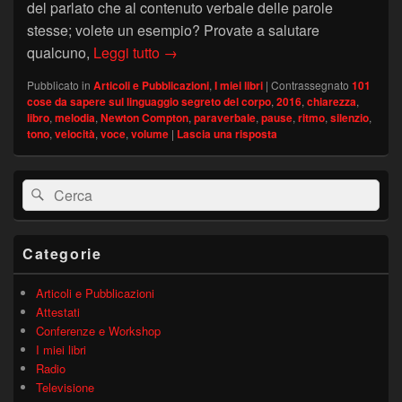
del parlato che al contenuto verbale delle parole
stesse; volete un esempio? Provate a salutare
Il mondo del Paraverbale
qualcuno,
Leggi tutto
→
Pubblicato in
Articoli e Pubblicazioni
,
I miei libri
|
Contrassegnato
101
cose da sapere sul linguaggio segreto del corpo
,
2016
,
chiarezza
,
libro
,
melodia
,
Newton Compton
,
paraverbale
,
pause
,
ritmo
,
silenzio
,
tono
,
velocità
,
voce
,
volume
|
Lascia una risposta
Area
Cerca:
Cerca
widget
barra
laterale
principale
Categorie
Articoli e Pubblicazioni
Attestati
Conferenze e Workshop
I miei libri
Radio
Televisione