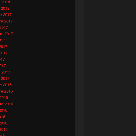
o 2018
 2018
e 2017
e 2017
 2017
re 2017
017
2017
2017
017
017
o 2017
 2017
e 2016
e 2016
 2016
re 2016
2016
016
2016
2016
016