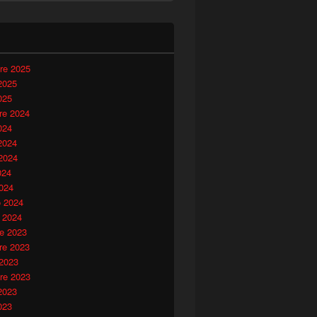
i
re 2025
2025
025
e 2024
024
2024
2024
024
024
o 2024
 2024
e 2023
e 2023
 2023
re 2023
2023
023