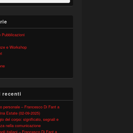
rie
 e Pubblicazioni
nze e Workshop
ri
one
i recenti
o personale – Francesco Di Fant a
ina Estate (02-09-2025)
io del corpo: significato, segnali e
nza nella comunicazione
degli italiani – Francesco Di Fant a