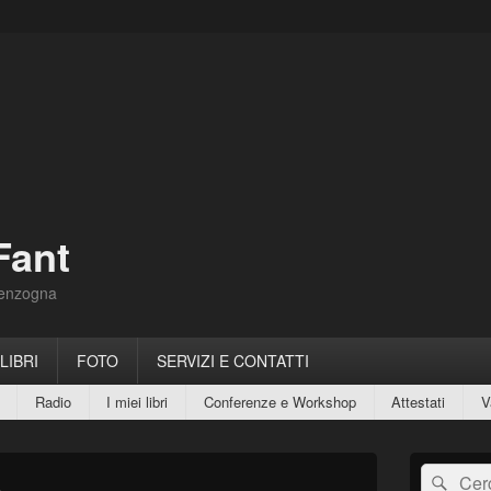
Fant
Menzogna
 LIBRI
FOTO
SERVIZI E CONTATTI
Radio
I miei libri
Conferenze e Workshop
Attestati
V
Area
Cerca:
Cerc
widget