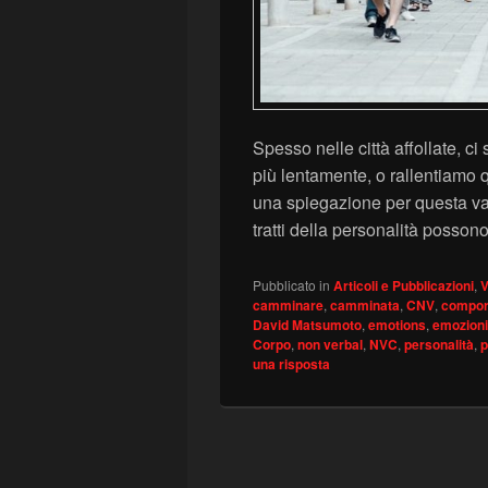
Spesso nelle città affollate, 
più lentamente, o rallentiamo
una spiegazione per questa var
tratti della personalità posso
Pubblicato in
Articoli e Pubblicazioni
,
V
camminare
,
camminata
,
CNV
,
compor
David Matsumoto
,
emotions
,
emozioni
Corpo
,
non verbal
,
NVC
,
personalità
,
p
una risposta