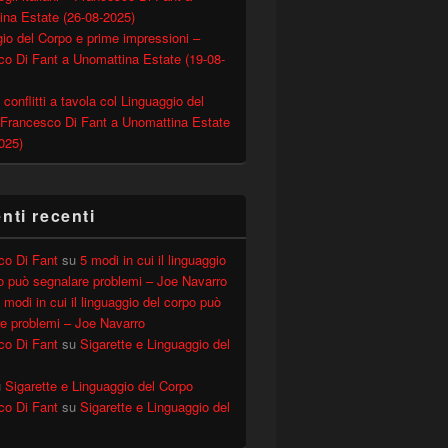
ina Estate (26-08-2025)
io del Corpo e prime impressioni –
o Di Fant a Unomattina Estate (19-08-
 conflitti a tavola col Linguaggio del
 Francesco Di Fant a Unomattina Estate
025)
o di camminare – David Matsumoto
ti recenti
co Di Fant
su
5 modi in cui il linguaggio
o può segnalare problemi – Joe Navarro
 modi in cui il linguaggio del corpo può
e problemi – Joe Navarro
co Di Fant
su
Sigarette e Linguaggio del
u
Sigarette e Linguaggio del Corpo
co Di Fant
su
Sigarette e Linguaggio del