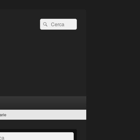
Cerca:
Cerca
arie
a