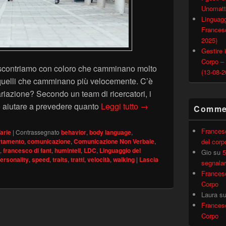
Unomatt
Linguagg
Francesc
2025)
Gestire i
Corpo –
ci scontriamo con coloro che camminano molto
(13-08-2
 quelli che camminano più velocemente. C’è
iazione? Secondo un team di ricercatori, i
La personalità del mod
no aiutare a prevedere quanto
Leggi tutto
→
Commen
Frances
arie
|
Contrassegnato
behavior
,
body language
,
tamento
,
comunicazione
,
Comunicazione Non Verbale
,
del corp
,
francesco di fant
,
humintell
,
LDC
,
Linguaggio del
Gio
su
5
ersonality
,
speed
,
traits
,
tratti
,
velocità
,
walking
|
Lascia
segnalar
Frances
Corpo
Laura
s
Frances
Corpo