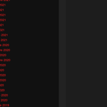
2021
021
2021
2021
021
021
o 2021
 2021
e 2020
e 2020
 2020
re 2020
2020
020
2020
2020
020
020
o 2020
 2020
e 2019