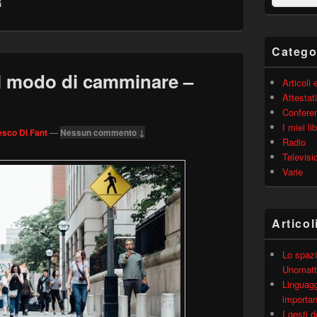
G
barra
laterale
principale
Catego
el modo di camminare –
Articoli
Attestati
Confere
I miei lib
sco Di Fant
—
Nessun commento ↓
Radio
Televisi
Varie
Articol
Lo spazi
Unomatt
Linguagg
importa
I gesti 