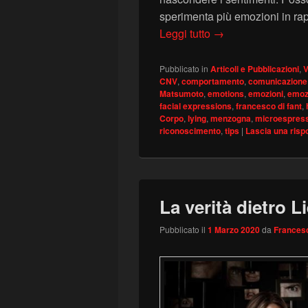
sperimenta più emozioni in rap
Le Microespression
Leggi tutto
→
Pubblicato in
Articoli e Pubblicazioni
,
V
CNV
,
comportamento
,
comunicazione
Matsumoto
,
emotions
,
emozioni
,
emozi
facial expressions
,
francesco di fant
,
Corpo
,
lying
,
menzogna
,
microespress
riconoscimento
,
tips
|
Lascia una risp
La verità dietro L
Pubblicato il
1 Marzo 2020
da
Francesc