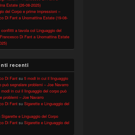
ina Estate (26-08-2025)
io del Corpo e prime impressioni –
o Di Fant a Unomattina Estate (19-08-
 conflitti a tavola col Linguaggio del
 Francesco Di Fant a Unomattina Estate
025)
ti recenti
co Di Fant
su
5 modi in cui il linguaggio
o può segnalare problemi – Joe Navarro
 modi in cui il linguaggio del corpo può
e problemi – Joe Navarro
co Di Fant
su
Sigarette e Linguaggio del
u
Sigarette e Linguaggio del Corpo
co Di Fant
su
Sigarette e Linguaggio del