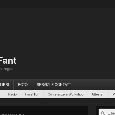
Fant
Menzogna
 LIBRI
FOTO
SERVIZI E CONTATTI
Radio
I miei libri
Conferenze e Workshop
Attestati
V
Area
Cerca:
Cerc
widget