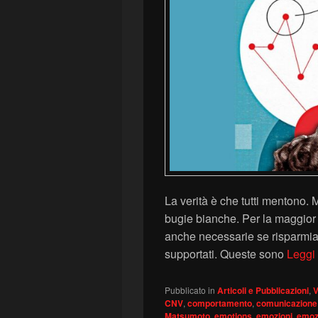
La verità è che tutti mentono. 
bugie bianche. Per la maggior
anche necessarie se risparmian
supportati. Queste sono
Leggi 
Pubblicato in
Articoli e Pubblicazioni
,
V
CNV
,
comportamento
,
comunicazione
Matsumoto
,
emotions
,
emozioni
,
emozi