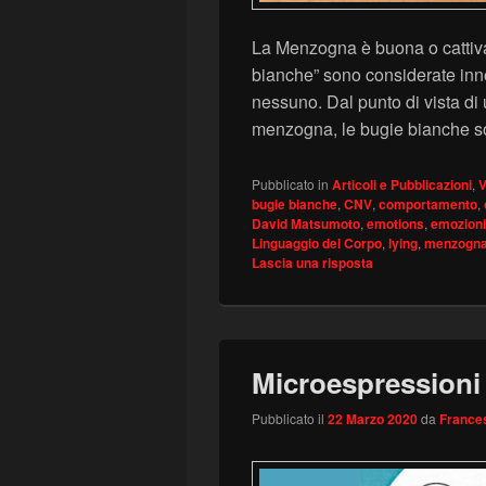
La Menzogna è buona o cattiv
bianche” sono considerate in
nessuno. Dal punto di vista di
menzogna, le bugie bianche 
Pubblicato in
Articoli e Pubblicazioni
,
V
bugie bianche
,
CNV
,
comportamento
,
David Matsumoto
,
emotions
,
emozioni
Linguaggio del Corpo
,
lying
,
menzogn
Lascia una risposta
Microespressioni 
Pubblicato il
22 Marzo 2020
da
Frances