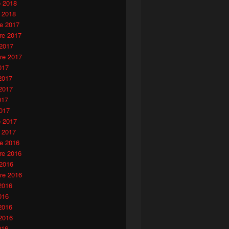
o 2018
 2018
e 2017
e 2017
 2017
re 2017
017
2017
2017
017
017
o 2017
 2017
e 2016
e 2016
 2016
re 2016
2016
016
2016
2016
016