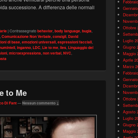
Febbrai
ida successione. A differenza delle normali
Gennaio
i
Dicembr
Novembr
Ottobre
arie
|
Contrassegnato
behavior
,
body language
,
bugia
,
Settemb
,
Comunicazione Non Verbale
,
consigli
,
David
Luglio 2
oni di base
,
emozioni universali
,
espressioni facciali
,
Giugno 
humintell
,
inganno
,
LDC
,
Lie to me
,
lies
,
Linguaggio del
ioni
,
microexpressions
,
non verbal
,
NVC
,
Maggio 
osta
Aprile 2
Marzo 2
Febbrai
Gennaio
Dicembr
ie to Me
Novembr
Ottobre
o Di Fant
—
Nessun commento ↓
Settemb
Agosto 
Luglio 2
Giugno 
Maggio 
Aprile 2