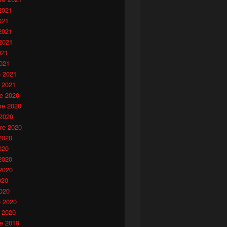
2021
021
2021
2021
021
021
o 2021
 2021
e 2020
e 2020
 2020
re 2020
2020
020
2020
2020
020
020
o 2020
 2020
e 2019