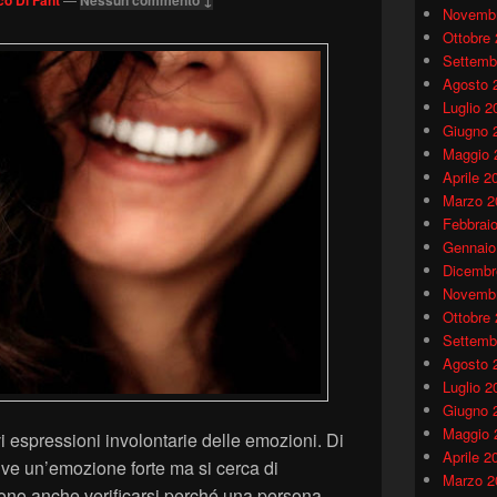
Novembr
Ottobre
Settemb
Agosto 
Luglio 2
Giugno 
Maggio 
Aprile 2
Marzo 2
Febbrai
Gennaio
Dicembr
Novembr
Ottobre
Settemb
Agosto 
Luglio 2
Giugno 
Maggio 
 espressioni involontarie delle emozioni. Di
Aprile 2
vive un’emozione forte ma si cerca di
Marzo 2
ono anche verificarsi perché una persona