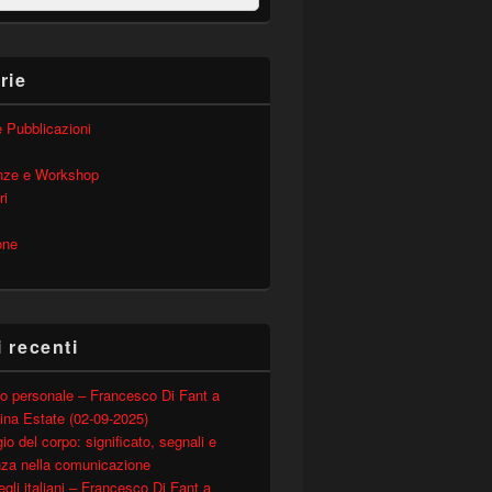
rie
 e Pubblicazioni
nze e Workshop
ri
one
i recenti
o personale – Francesco Di Fant a
ina Estate (02-09-2025)
io del corpo: significato, segnali e
nza nella comunicazione
degli italiani – Francesco Di Fant a