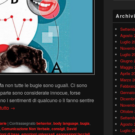
Archiv
Settemb
Agosto 
Luglio 2
Novembr
Luglio 2
Giugno 
Maggio 
Aprile 2
Marzo 2
Ma non tutte le bugie sono uguali. Ci sono
Febbrai
 parte sono considerate innocue, forse
Gennaio
Dicembr
o i sentimenti di qualcuno o li fanno sentire
Novembr
Microespressioni e bugie ad alto rischio
tutto
→
Ottobre
Settemb
arie
|
Contrassegnato
behavior
,
body language
,
bugia
,
Agosto 
,
Comunicazione Non Verbale
,
consigli
,
David
Luglio 2
oni di base
,
emozioni universali
,
espressioni facciali
,