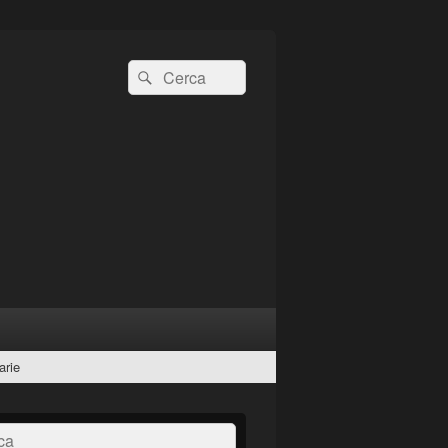
Cerca:
Cerca
arie
a