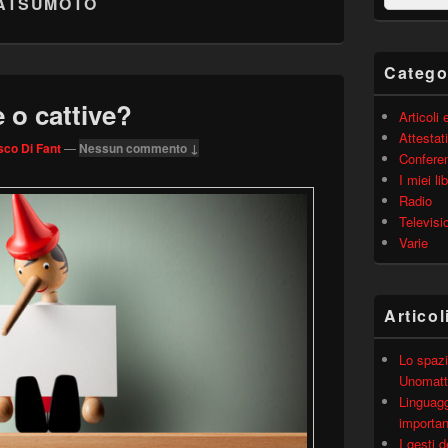
MATSUMOTO
barra
laterale
principale
Catego
o cattive?
Articoli
Attestati
co Di Fant
—
Nessun commento ↓
Confere
I miei lib
Radio
Televisi
Varie
Articol
Lo spazi
Unomatt
Linguagg
importa
I gesti 