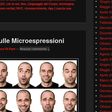
Giugno 
LDC
,
Lie to me
,
lies
,
Linguaggio del Corpo
,
menzogna
,
Maggio 
non verbal
,
NVC
,
riconoscimento
,
tips
|
Lascia una
Aprile 2
Marzo 2
Febbrai
Gennaio
Dicembr
sulle Microespressioni
Novembr
Ottobre
Settemb
co Di Fant
—
Nessun commento ↓
Agosto 
Luglio 2
Giugno 
Maggio 
Aprile 2
Marzo 2
Febbrai
Gennaio
Dicembr
Novembr
Ottobre
Settemb