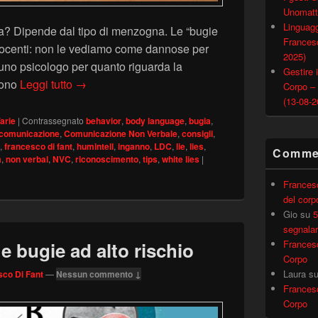
Unomatt
Linguagg
a? Dipende dal tipo di menzogna. Le “bugie
Francesc
nocenti: non le vediamo come dannose per
2025)
 uno psicologo per quanto riguarda la
Gestire i
Menzogne: buone o cattive?
sono
Leggi tutto
→
Corpo –
(13-08-2
arie
|
Contrassegnato
behavior
,
body language
,
bugia
,
comunicazione
,
Comunicazione Non Verbale
,
consigli
,
,
francesco di fant
,
humintell
,
inganno
,
LDC
,
lie
,
lies
,
Commen
a
,
non verbal
,
NVC
,
riconoscimento
,
tips
,
white lies
|
Frances
del corp
Gio
su
5
segnalar
Frances
e bugie ad alto rischio
Corpo
Laura
s
co Di Fant
—
Nessun commento ↓
Frances
Corpo