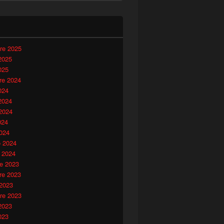
i
re 2025
2025
025
e 2024
024
2024
2024
024
024
o 2024
 2024
e 2023
e 2023
 2023
re 2023
2023
023