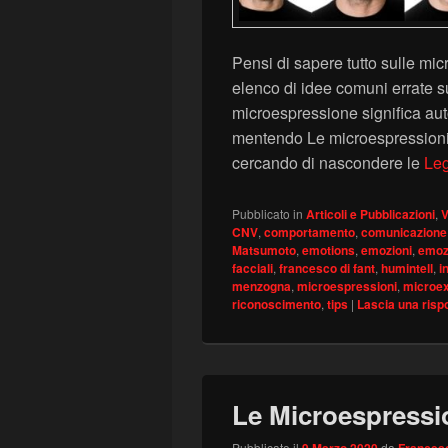
Pensi di sapere tutto sulle mi
elenco di idee comuni errate s
microespressione significa a
mentendo Le microespressioni 
cercando di nascondere le
Leg
Pubblicato in
Articoli e Pubblicazioni
,
V
CNV
,
comportamento
,
comunicazione
Matsumoto
,
emotions
,
emozioni
,
emozi
facciali
,
francesco di fant
,
humintell
,
i
menzogna
,
microespressioni
,
microe
riconoscimento
,
tips
|
Lascia una risp
Le Microespressi
Pubblicato il
9 Marzo 2020
da
Francesc