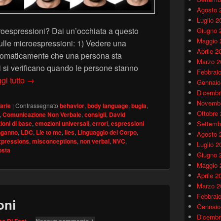
Agosto 
Luglio 2
croespressioni? Dai un’occhiata a questo
Giugno 
Maggio 
ulle microespressioni: 1) Vedere una
Aprile 2
utomaticamente che una persona sta
Marzo 2
si verificano quando le persone stanno
Febbrai
4 idee sbagliate sulle Microespressioni
gi tutto
→
Gennaio
Dicembr
Novembr
arie
|
Contrassegnato
behavior
,
body language
,
bugia
,
Ottobre
,
Comunicazione Non Verbale
,
consigli
,
David
oni di base
,
emozioni universali
,
errori
,
espressioni
Settemb
nganno
,
LDC
,
Lie to me
,
lies
,
Linguaggio del Corpo
,
Agosto 
xpressions
,
misconceptions
,
non verbal
,
NVC
,
Luglio 2
osta
Giugno 
Maggio 
Aprile 2
Marzo 2
Febbrai
oni
Gennaio
Dicembr
o Di Fant
—
Nessun commento ↓