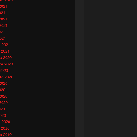
2021
021
2021
2021
021
021
o 2021
 2021
e 2020
e 2020
 2020
re 2020
2020
020
2020
2020
020
020
o 2020
 2020
e 2019