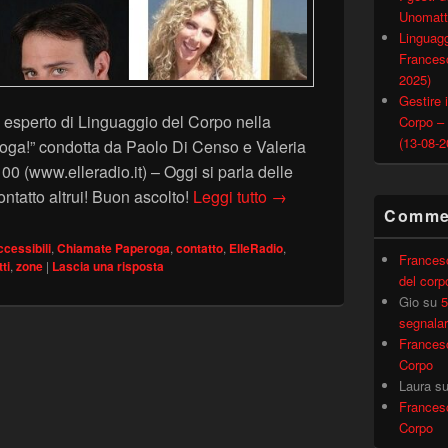
Unomatt
Linguagg
Francesc
2025)
Gestire i
esperto di Linguaggio del Corpo nella
Corpo –
(13-08-2
oga!” condotta da Paolo Di Censo e Valeria
 (www.elleradio.it) – Oggi si parla delle
LE ZONE DEL CORPO ACC
ontatto altrui! Buon ascolto!
Leggi tutto
→
Commen
ccessibili
,
Chiamate Paperoga
,
contatto
,
ElleRadio
,
Frances
ti
,
zone
|
Lascia una risposta
del corp
Gio
su
5
segnalar
Frances
Corpo
Laura
s
Frances
Corpo