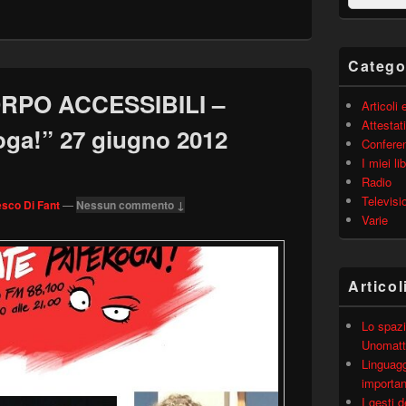
barra
laterale
principale
Catego
RPO ACCESSIBILI –
Articoli
Attestati
ga!” 27 giugno 2012
Confere
I miei lib
Radio
Televisi
sco Di Fant
—
Nessun commento ↓
Varie
Articol
Lo spazi
Unomatt
Linguagg
importa
I gesti 