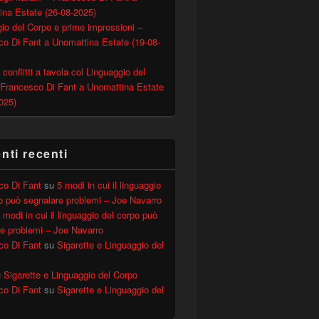
ina Estate (26-08-2025)
io del Corpo e prime impressioni –
o Di Fant a Unomattina Estate (19-08-
 conflitti a tavola col Linguaggio del
 Francesco Di Fant a Unomattina Estate
025)
ESSIBILI – “Chiamate Paperoga!” 27 giugno 2012 (ELLE 
ti recenti
co Di Fant
su
5 modi in cui il linguaggio
o può segnalare problemi – Joe Navarro
 modi in cui il linguaggio del corpo può
e problemi – Joe Navarro
co Di Fant
su
Sigarette e Linguaggio del
u
Sigarette e Linguaggio del Corpo
co Di Fant
su
Sigarette e Linguaggio del