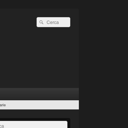
Cerca:
Cerca
arie
a