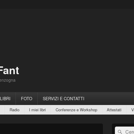
Fant
Menzogna
 LIBRI
FOTO
SERVIZI E CONTATTI
Radio
I miei libri
Conferenze e Workshop
Attestati
V
Area
Cerca:
Cerc
widget