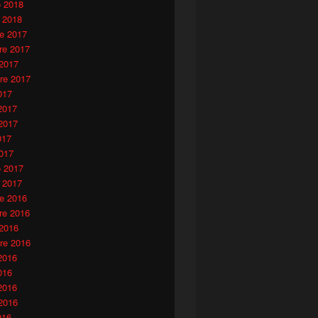
o 2018
 2018
e 2017
e 2017
 2017
re 2017
017
2017
2017
017
017
o 2017
 2017
e 2016
e 2016
 2016
re 2016
2016
016
2016
2016
016