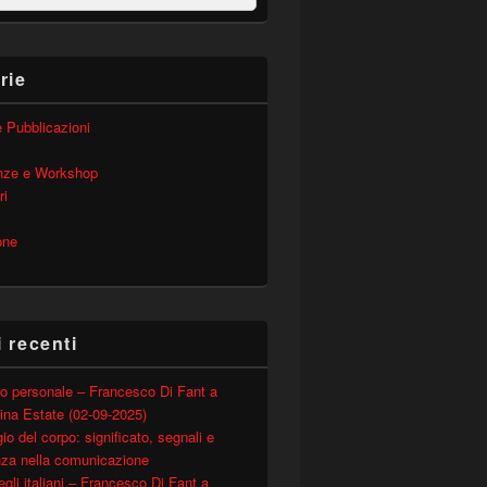
rie
 e Pubblicazioni
nze e Workshop
ri
one
i recenti
o personale – Francesco Di Fant a
ina Estate (02-09-2025)
io del corpo: significato, segnali e
nza nella comunicazione
degli italiani – Francesco Di Fant a