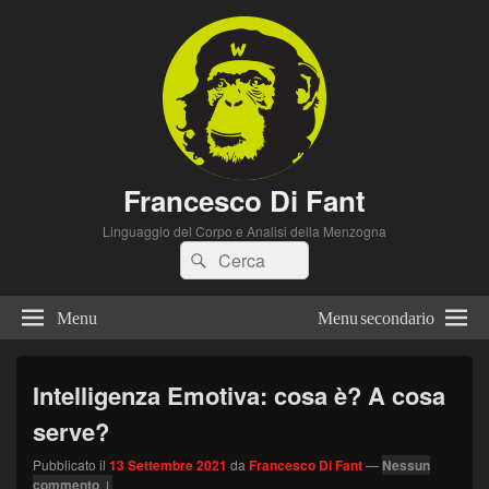
Francesco Di Fant
Linguaggio del Corpo e Analisi della Menzogna
Cerca:
Cerca
Menu
Menu secondario
Intelligenza Emotiva: cosa è? A cosa
serve?
Pubblicato il
13 Settembre 2021
da
Francesco Di Fant
—
Nessun
commento ↓