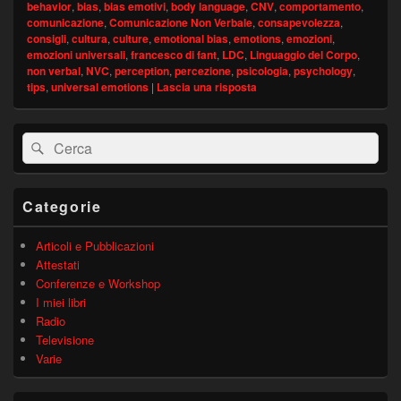
behavior
,
bias
,
bias emotivi
,
body language
,
CNV
,
comportamento
,
comunicazione
,
Comunicazione Non Verbale
,
consapevolezza
,
consigli
,
cultura
,
culture
,
emotional bias
,
emotions
,
emozioni
,
emozioni universali
,
francesco di fant
,
LDC
,
Linguaggio del Corpo
,
non verbal
,
NVC
,
perception
,
percezione
,
psicologia
,
psychology
,
tips
,
universal emotions
|
Lascia una risposta
Area
Cerca:
Cerca
widget
barra
laterale
principale
Categorie
Articoli e Pubblicazioni
Attestati
Conferenze e Workshop
I miei libri
Radio
Televisione
Varie