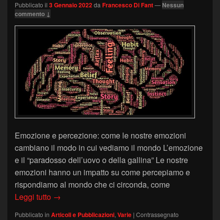
Pubblicato il
3 Gennaio 2022
da
Francesco Di Fant
—
Nessun
commento ↓
Emozione e percezione: come le nostre emozioni
cambiano il modo in cui vediamo il mondo L’emozione
e il “paradosso dell’uovo o della gallina” Le nostre
emozioni hanno un impatto su come percepiamo e
rispondiamo al mondo che ci circonda, come
Bias emotivi
Leggi tutto
→
Pubblicato in
Articoli e Pubblicazioni
,
Varie
|
Contrassegnato