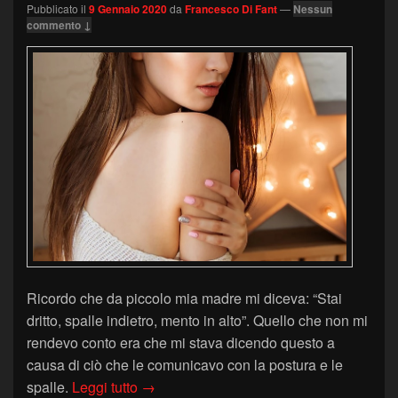
Pubblicato il
9 Gennaio 2020
da
Francesco Di Fant
—
Nessun
commento ↓
Ricordo che da piccolo mia madre mi diceva: “Stai
dritto, spalle indietro, mento in alto”. Quello che non mi
rendevo conto era che mi stava dicendo questo a
causa di ciò che le comunicavo con la postura e le
Spalle: cosa rivelano di noi?
spalle.
Leggi tutto
→