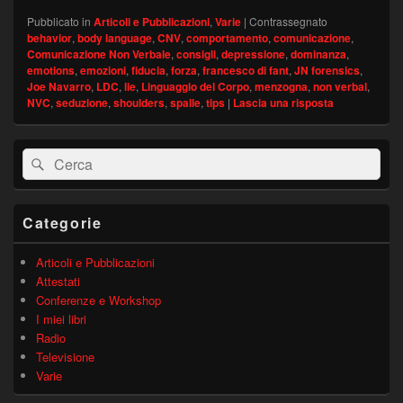
Pubblicato in
Articoli e Pubblicazioni
,
Varie
|
Contrassegnato
behavior
,
body language
,
CNV
,
comportamento
,
comunicazione
,
Comunicazione Non Verbale
,
consigli
,
depressione
,
dominanza
,
emotions
,
emozioni
,
fiducia
,
forza
,
francesco di fant
,
JN forensics
,
Joe Navarro
,
LDC
,
lie
,
Linguaggio del Corpo
,
menzogna
,
non verbal
,
NVC
,
seduzione
,
shoulders
,
spalle
,
tips
|
Lascia una risposta
Area
Cerca:
Cerca
widget
barra
laterale
principale
Categorie
Articoli e Pubblicazioni
Attestati
Conferenze e Workshop
I miei libri
Radio
Televisione
Varie