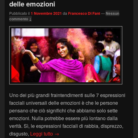
delle emozioni
Pubblicato il
1 Novembre 2021
da
Francesco Di Fant
—
Nessun
commento ↓
Uno dei più grandi fraintendimenti sulle 7 espressioni
facciali universali delle emozioni è che le persone
pensano che ciò significhi che abbiamo solo sette
emozioni. Nulla potrebbe essere più lontano dalla
verità. Sì, le espressioni facciali di rabbia, disprezzo,
Quante emozioni ci sono? La ruota de
disgusto,
Leggi tutto
→