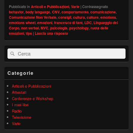
Pubblicato in
Articoli e Pubblicazioni
,
Varie
|
Contrassegnato
behavior
,
body language
,
CNV
,
comportamento
,
comunicazione
,
Comunicazione Non Verbale
,
consigli
,
cultura
,
culture
,
emotions
,
emotions wheel
,
emozioni
,
francesco di fant
,
LDC
,
Linguaggio del
Corpo
,
non verbal
,
NVC
,
psicologia
,
psychology
,
ruota delle
emozioni
,
tips
|
Lascia una risposta
Area
Cerca:
Cerca
widget
barra
laterale
principale
Categorie
Articoli e Pubblicazioni
Attestati
Conferenze e Workshop
I miei libri
Radio
Televisione
Varie