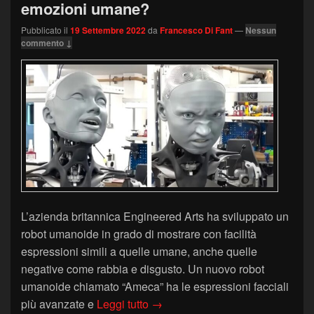
emozioni umane?
Pubblicato il
19 Settembre 2022
da
Francesco Di Fant
—
Nessun
commento ↓
L’azienda britannica Engineered Arts ha sviluppato un
robot umanoide in grado di mostrare con facilità
espressioni simili a quelle umane, anche quelle
negative come rabbia e disgusto. Un nuovo robot
umanoide chiamato “Ameca” ha le espressioni facciali
Il robot Ameca può esprimere tu
più avanzate e
Leggi tutto
→