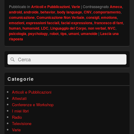
Pubblicato in
Articoli e Pubblicazioni
,
Varie
|
Contrassegnato
Ameca
,
android
,
androide
,
behavior
,
body language
,
CNV
,
comportamento
,
comunicazione
,
Comunicazione Non Verbale
,
consigli
,
emotions
,
emozioni
,
espressioni facciali
,
facial expressions
,
francesco di fant
,
human
,
humanoid
,
LDC
,
Linguaggio del Corpo
,
non verbal
,
NVC
,
psicologia
,
psychology
,
robot
,
tips
,
umani
,
umanoide
|
Lascia una
risposta
Area
Cerca:
Cerca
widget
barra
laterale
principale
Categorie
Articoli e Pubblicazioni
Attestati
Conferenze e Workshop
I miei libri
Radio
Televisione
Varie