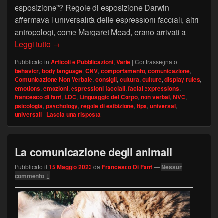
esposizione”? Regole di esposizione Darwin
affermava l’universalità delle espressioni facciali, altri
antropologi, come Margaret Mead, erano arrivati a
Le espressioni facciali sono universali o cultural
Leggi tutto
→
Pubblicato in
Articoli e Pubblicazioni
,
Varie
|
Contrassegnato
behavior
,
body language
,
CNV
,
comportamento
,
comunicazione
,
Comunicazione Non Verbale
,
consigli
,
cultura
,
culture
,
display rules
,
emotions
,
emozioni
,
espressioni facciali
,
facial expressions
,
francesco di fant
,
LDC
,
Linguaggio del Corpo
,
non verbal
,
NVC
,
psicologia
,
psychology
,
regole di esibizione
,
tips
,
universal
,
universali
|
Lascia una risposta
La comunicazione degli animali
Pubblicato il
15 Maggio 2023
da
Francesco Di Fant
—
Nessun
commento ↓