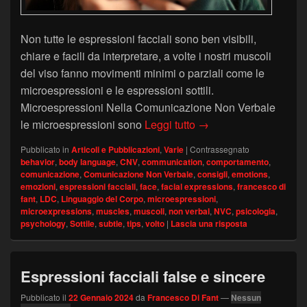
Non tutte le espressioni facciali sono ben visibili,
chiare e facili da interpretare, a volte i nostri muscoli
del viso fanno movimenti minimi o parziali come le
microespressioni e le espressioni sottili.
Microespressioni Nella Comunicazione Non Verbale
Microespressioni ed esp
le microespressioni sono
Leggi tutto
→
Pubblicato in
Articoli e Pubblicazioni
,
Varie
|
Contrassegnato
behavior
,
body language
,
CNV
,
communication
,
comportamento
,
comunicazione
,
Comunicazione Non Verbale
,
consigli
,
emotions
,
emozioni
,
espressioni facciali
,
face
,
facial expressions
,
francesco di
fant
,
LDC
,
Linguaggio del Corpo
,
microespressioni
,
microexpressions
,
muscles
,
muscoli
,
non verbal
,
NVC
,
psicologia
,
psychology
,
Sottile
,
subtle
,
tips
,
volto
|
Lascia una risposta
Espressioni facciali false e sincere
Pubblicato il
22 Gennaio 2024
da
Francesco Di Fant
—
Nessun