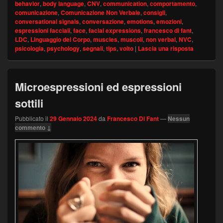
behavior
,
body language
,
CNV
,
communication
,
comportamento
,
comunicazione
,
Comunicazione Non Verbale
,
consigli
,
conversational signals
,
conversazione
,
emotions
,
emozioni
,
espressioni facciali
,
face
,
facial expressions
,
francesco di fant
,
LDC
,
Linguaggio del Corpo
,
muscles
,
muscoli
,
non verbal
,
NVC
,
psicologia
,
psychology
,
segnali
,
tips
,
volto
|
Lascia una risposta
Microespressioni ed espressioni
sottili
Pubblicato il
29 Gennaio 2024
da
Francesco Di Fant
—
Nessun
commento ↓