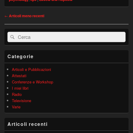
Navigazione
←
Articoli meno recenti
articolo
Area
Cerca:
Cerca
widget
barra
laterale
principale
Categorie
Articoli e Pubblicazioni
Attestati
Conferenze e Workshop
I miei libri
Radio
Televisione
Varie
Articoli recenti