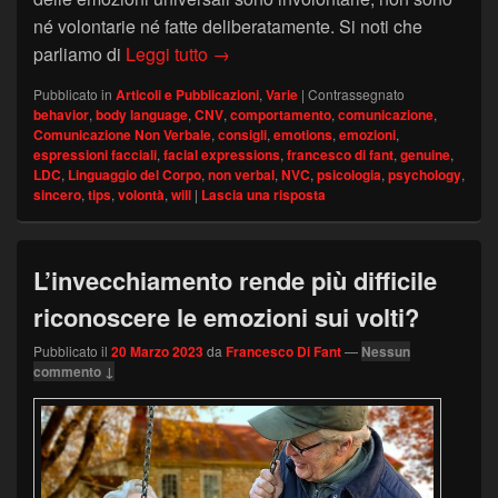
né volontarie né fatte deliberatamente. Si noti che
Le espressioni facciali delle emozio
parliamo di
Leggi tutto
→
Pubblicato in
Articoli e Pubblicazioni
,
Varie
|
Contrassegnato
behavior
,
body language
,
CNV
,
comportamento
,
comunicazione
,
Comunicazione Non Verbale
,
consigli
,
emotions
,
emozioni
,
espressioni facciali
,
facial expressions
,
francesco di fant
,
genuine
,
LDC
,
Linguaggio del Corpo
,
non verbal
,
NVC
,
psicologia
,
psychology
,
sincero
,
tips
,
volontà
,
will
|
Lascia una risposta
L’invecchiamento rende più difficile
riconoscere le emozioni sui volti?
Pubblicato il
20 Marzo 2023
da
Francesco Di Fant
—
Nessun
commento ↓