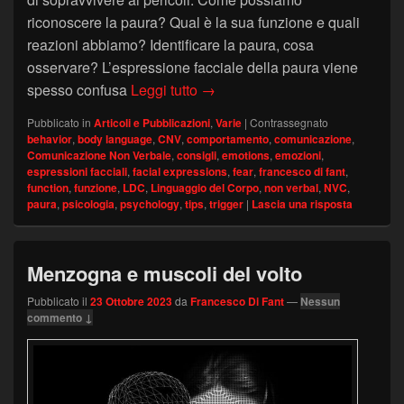
riconoscere la paura? Qual è la sua funzione e quali
reazioni abbiamo? Identificare la paura, cosa
osservare? L’espressione facciale della paura viene
Riconoscere la paura
spesso confusa
Leggi tutto
→
Pubblicato in
Articoli e Pubblicazioni
,
Varie
|
Contrassegnato
behavior
,
body language
,
CNV
,
comportamento
,
comunicazione
,
Comunicazione Non Verbale
,
consigli
,
emotions
,
emozioni
,
espressioni facciali
,
facial expressions
,
fear
,
francesco di fant
,
function
,
funzione
,
LDC
,
Linguaggio del Corpo
,
non verbal
,
NVC
,
paura
,
psicologia
,
psychology
,
tips
,
trigger
|
Lascia una risposta
Menzogna e muscoli del volto
Pubblicato il
23 Ottobre 2023
da
Francesco Di Fant
—
Nessun
commento ↓