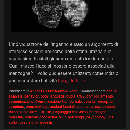
L’individuazione dell’inganno è stato un argomento di
interesse sociale nel corso della storia umana e le
espressioni facciali giocano un ruolo fondamentale.
Quali muscoli facciali possono essere associati alla
menzogna? Il volto può essere utilizzato come indizio
Menzogna e muscoli del
per interpretare l’attività
Leggi tutto
→
Pubblicato in
Articoli e Pubblicazioni
,
Varie
|
Contrassegnato
analisi
,
analysis
,
behavior
,
body language
,
bugia
,
CNV
,
comportamento
,
comunicazione
,
Comunicazione Non Verbale
,
consigli
,
deception
,
emotions
,
emozioni
,
espressioni facciali
,
face
,
facial expressions
,
francesco di fant
,
LDC
,
lie
,
Linguaggio del Corpo
,
menzogna
,
muscles
,
muscoli
,
non verbal
,
NVC
,
psicologia
,
psychology
,
tips
,
volto
|
Lascia una risposta