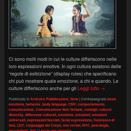
Ci sono molti modi in cui le culture differiscono nelle
loro espressioni emotive. In ogni cultura esistono delle
“regole di esibizione” (display rules) che specificano
chi può mostrare quale emozione, a chi e quando. Le
Differenze cult
culture differiscono anche per gli
Leggi tutto
→
Pubblicato in
Articoli e Pubblicazioni
,
Varie
|
Contrassegnato
basic
emotions
,
behavior
,
body language
,
CNV
,
comportamento
,
comunicazione
,
Comunicazione Non Verbale
,
consigli
,
cultural
diversity
,
differenze culturali
,
emotions
,
emozioni
,
emozioni
universali
,
espressioni facciali
,
facial expressions
,
francesco di
fant
,
LDC
,
Linguaggio del Corpo
,
non verbal
,
NVC
,
psicologia
,
psychology
,
tips
|
Lascia una risposta