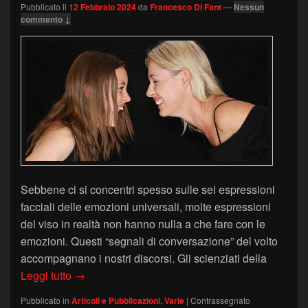
Pubblicato il
12 Febbraio 2024
da
Francesco Di Fant
—
Nessun
commento ↓
Sebbene ci si concentri spesso sulle sei espressioni
facciali delle emozioni universali, molte espressioni
del viso in realtà non hanno nulla a che fare con le
emozioni. Questi “segnali di conversazione” del volto
accompagnano i nostri discorsi. Gli scienziati della
Segnali di conversazione del volto
Leggi tutto
→
Pubblicato in
Articoli e Pubblicazioni
,
Varie
|
Contrassegnato