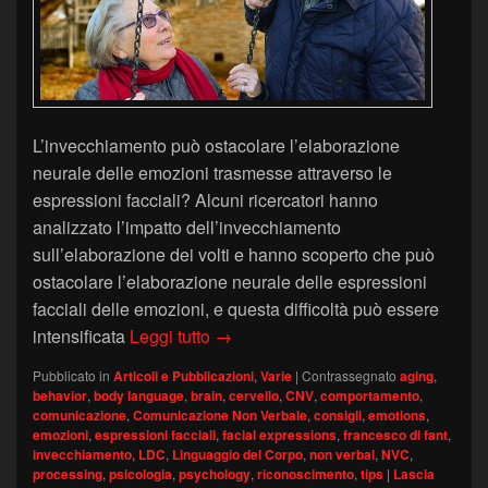
L’invecchiamento può ostacolare l’elaborazione
neurale delle emozioni trasmesse attraverso le
espressioni facciali? Alcuni ricercatori hanno
analizzato l’impatto dell’invecchiamento
sull’elaborazione dei volti e hanno scoperto che può
ostacolare l’elaborazione neurale delle espressioni
facciali delle emozioni, e questa difficoltà può essere
L’invecchiamento rende più difficile
intensificata
Leggi tutto
→
Pubblicato in
Articoli e Pubblicazioni
,
Varie
|
Contrassegnato
aging
,
behavior
,
body language
,
brain
,
cervello
,
CNV
,
comportamento
,
comunicazione
,
Comunicazione Non Verbale
,
consigli
,
emotions
,
emozioni
,
espressioni facciali
,
facial expressions
,
francesco di fant
,
invecchiamento
,
LDC
,
Linguaggio del Corpo
,
non verbal
,
NVC
,
processing
,
psicologia
,
psychology
,
riconoscimento
,
tips
|
Lascia