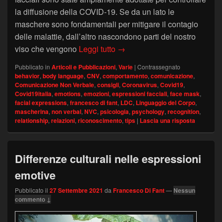
la diffusione della COVID-19. Se da un lato le
maschere sono fondamentali per mitigare il contagio
delle malattie, dall’altro nascondono parti del nostro
Le mascherine hanno danneggi
viso che vengono
Leggi tutto
→
Pubblicato in
Articoli e Pubblicazioni
,
Varie
|
Contrassegnato
behavior
,
body language
,
CNV
,
comportamento
,
comunicazione
,
Comunicazione Non Verbale
,
consigli
,
Coronavirus
,
Covid19
,
Covid19italia
,
emotions
,
emozioni
,
espressioni facciali
,
face mask
,
facial expressions
,
francesco di fant
,
LDC
,
Linguaggio del Corpo
,
mascherina
,
non verbal
,
NVC
,
psicologia
,
psychology
,
recognition
,
relationship
,
relazioni
,
riconoscimento
,
tips
|
Lascia una risposta
Differenze culturali nelle espressioni
emotive
Pubblicato il
27 Settembre 2021
da
Francesco Di Fant
—
Nessun
commento ↓