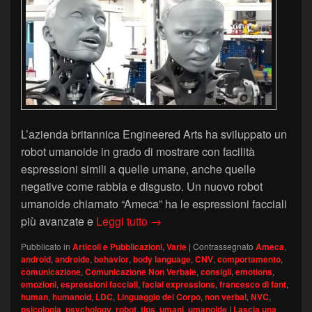
L’azienda britannica Engineered Arts ha sviluppato un
robot umanoide in grado di mostrare con facilità
espressioni simili a quelle umane, anche quelle
negative come rabbia e disgusto. Un nuovo robot
umanoide chiamato “Ameca” ha le espressioni facciali
Il robot Ameca può esprimere tu
più avanzate e
Leggi tutto
→
Pubblicato in
Articoli e Pubblicazioni
,
Varie
|
Contrassegnato
Ameca
,
android
,
androide
,
behavior
,
body language
,
CNV
,
comportamento
,
comunicazione
,
Comunicazione Non Verbale
,
consigli
,
emotions
,
emozioni
,
espressioni facciali
,
facial expressions
,
francesco di fant
,
human
,
humanoid
,
LDC
,
Linguaggio del Corpo
,
non verbal
,
NVC
,
psicologia
,
psychology
,
robot
,
tips
,
umani
,
umanoide
|
Lascia una