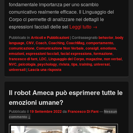
fondamentale importanza per uno scambio
comunicativo realmente efficace. Il Linguaggio del
Corpo ci permette di analizzare nei dettagli le
Emozioni universal
espressioni facciali delle sei
Leggi tutto
→
Pubblicato in
Articoli e Pubblicazioni
|
Contrassegnato
behavior
,
body
language
,
CNV
,
Coach
,
Coaching
,
CoachMag
,
comportamento
,
comunicazione
,
Comunicazione Non Verbale
,
consigli
,
emotions
,
emozioni
,
espressioni facciali
,
facial expressions
,
formazione
,
francesco di fant
,
LDC
,
Linguaggio del Corpo
,
magazine
,
non verbal
,
NVC
,
psicologia
,
psychology
,
rivista
,
tips
,
training
,
universal
,
universali
|
Lascia una risposta
Il robot Ameca può esprimere tutte le
emozioni umane?
Pubblicato il
19 Settembre 2022
da
Francesco Di Fant
—
Nessun
commento ↓