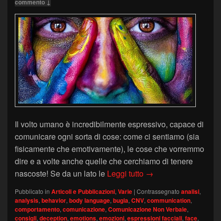
commento ↓
Il volto umano è incredibilmente espressivo, capace di
comunicare ogni sorta di cose: come ci sentiamo (sia
fisicamente che emotivamente), le cose che vorremmo
dire e a volte anche quelle che cerchiamo di tenere
Espressioni facciali f
nascoste! Se da un lato le
Leggi tutto
→
Pubblicato in
Articoli e Pubblicazioni
,
Varie
|
Contrassegnato
analisi
,
analysis
,
behavior
,
body language
,
bugia
,
CNV
,
communication
,
comportamento
,
comunicazione
,
Comunicazione Non Verbale
,
consigli
,
deception
,
emotions
,
emozioni
,
espressioni facciali
,
face
,