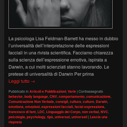
La psicologa Lisa Feldman-Barrett ha messo in dubbio
l’universalità dell’interpretazione delle espressioni
facciali in una rivista scientifica. Facciamo chiarezza
sulla scienza dell’espressione emotiva, ispirata a
Darwin, a cui molti scienziati stanno lavorando. Le
pretese di universalità di Darwin Per prima
Sfidare Darwin: le espressioni facciali sono dav
Leggi tutto
→
Pubblicato in
Articoli e Pubblicazioni
,
Varie
|
Contrassegnato
behavior
,
body language
,
CNV
,
comportamento
,
comunicazione
,
Comunicazione Non Verbale
,
consigli
,
cultura
,
culture
,
Darwin
,
emotions
,
emozioni
,
espressioni facciali
,
facial expressions
,
francesco di fant
,
LDC
,
Linguaggio del Corpo
,
non verbal
,
NVC
,
psicologia
,
psychology
,
tips
,
universal
,
universali
|
Lascia una
risposta