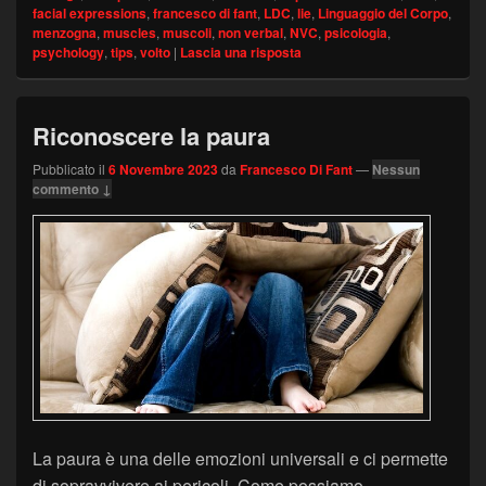
facial expressions
,
francesco di fant
,
LDC
,
lie
,
Linguaggio del Corpo
,
menzogna
,
muscles
,
muscoli
,
non verbal
,
NVC
,
psicologia
,
psychology
,
tips
,
volto
|
Lascia una risposta
Riconoscere la paura
Pubblicato il
6 Novembre 2023
da
Francesco Di Fant
—
Nessun
commento ↓
La paura è una delle emozioni universali e ci permette
di sopravvivere ai pericoli. Come possiamo