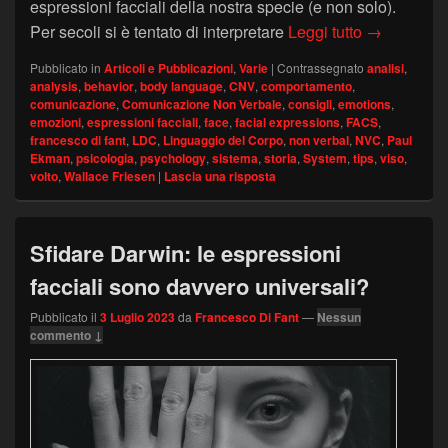
espressioni facciali della nostra specie (e non solo).
La storia d
Per secoli si è tentato di interpretare
Leggi tutto
→
Pubblicato in
Articoli e Pubblicazioni
,
Varie
|
Contrassegnato
analisi
,
analysis
,
behavior
,
body language
,
CNV
,
comportamento
,
comunicazione
,
Comunicazione Non Verbale
,
consigli
,
emotions
,
emozioni
,
espressioni facciali
,
face
,
facial expressions
,
FACS
,
francesco di fant
,
LDC
,
Linguaggio del Corpo
,
non verbal
,
NVC
,
Paul
Ekman
,
psicologia
,
psychology
,
sistema
,
storia
,
System
,
tips
,
viso
,
volto
,
Wallace Friesen
|
Lascia una risposta
Sfidare Darwin: le espressioni
facciali sono davvero universali?
Pubblicato il
3 Luglio 2023
da
Francesco Di Fant
—
Nessun
commento ↓