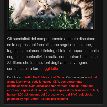
Gli specialisti del comportamento animale discutono
se le espressioni facciali siano segni di emozione,
legati a cambiamenti fisiologici interni, oppure semplici
segnali comunicativi. In realtà, sono entrambe le cose.
Si ritiene che le emozioni degli animali vengano
La comunicazione degli ani
comunicate tra loro
Leggi tutto
→
Pubblicato in
Articoli e Pubblicazioni
,
Varie
|
Contrassegnato
animal
,
animali
,
behavior
,
body language
,
CNV
,
comportamento
,
comunicazione
,
Comunicazione Non Verbale
,
consigli
,
emotions
,
emozioni
,
espressioni facciali
,
facial expressions
,
francesco di fant
,
human
,
LDC
,
Linguaggio del Corpo
,
non verbal
,
NVC
,
psicologia
,
psychology
,
tips
,
umani
|
Lascia una risposta