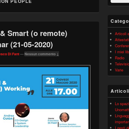
ION PEOPLE
barra
laterale
principale
Catego
l & Smart (o remote)
Articoli
Attestati
ar (21-05-2020)
Confere
I miei lib
sco Di Fant
—
Nessun commento ↓
Radio
Televisi
Varie
Articol
Lo spazi
Unomatt
Linguagg
importa
I gesti 