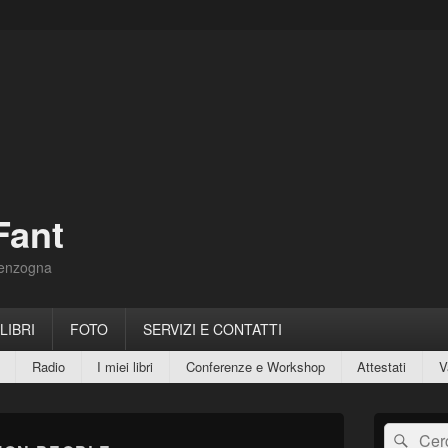
Fant
Menzogna
 LIBRI
FOTO
SERVIZI E CONTATTI
Radio
I miei libri
Conferenze e Workshop
Attestati
V
Area
Cerca:
Cerc
widget