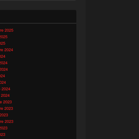
i
re 2025
2025
025
e 2024
024
2024
2024
024
024
o 2024
 2024
e 2023
e 2023
 2023
re 2023
2023
023