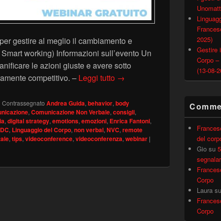
Unomatt
Linguagg
Francesc
2025)
 per gestire al meglio il cambiamento e
Gestire i
n Smart working) Informazioni sull’evento Un
Corpo –
ificare le azioni giuste e avere sotto
(13-08-2
“Strategia Digital & Smart (o
eramente competitivo. –
Leggi tutto
→
|
Contrassegnato
Andrea Guida
,
behavior
,
body
Commen
nicazione
,
Comunicazione Non Verbale
,
consigli
,
ia
,
digital strategy
,
emotions
,
emozioni
,
Enrica Fantoni
,
Frances
LDC
,
Linguaggio del Corpo
,
non verbal
,
NVC
,
remote
del corp
tale
,
tips
,
videoconference
,
videoconferenza
,
webinar
|
Gio
su
5
segnalar
Frances
Corpo
Laura
s
Frances
Corpo