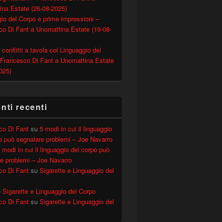
ina Estate (26-08-2025)
io del Corpo e prime impressioni –
o Di Fant a Unomattina Estate (19-08-
 conflitti a tavola col Linguaggio del
 Francesco Di Fant a Unomattina Estate
025)
 remote) Working” – Webinar (21-05-2020)
ti recenti
co Di Fant
su
5 modi in cui il linguaggio
o può segnalare problemi – Joe Navarro
 modi in cui il linguaggio del corpo può
e problemi – Joe Navarro
co Di Fant
su
Sigarette e Linguaggio del
u
Sigarette e Linguaggio del Corpo
co Di Fant
su
Sigarette e Linguaggio del