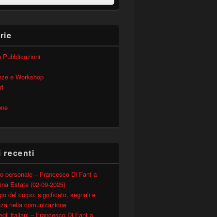
rie
 e Pubblicazioni
nze e Workshop
ri
one
i recenti
o personale – Francesco Di Fant a
ina Estate (02-09-2025)
io del corpo: significato, segnali e
nza nella comunicazione
degli italiani – Francesco Di Fant a