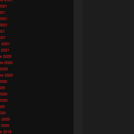
2021
021
2021
2021
021
021
o 2021
 2021
e 2020
e 2020
 2020
re 2020
2020
020
2020
2020
020
020
o 2020
 2020
e 2019