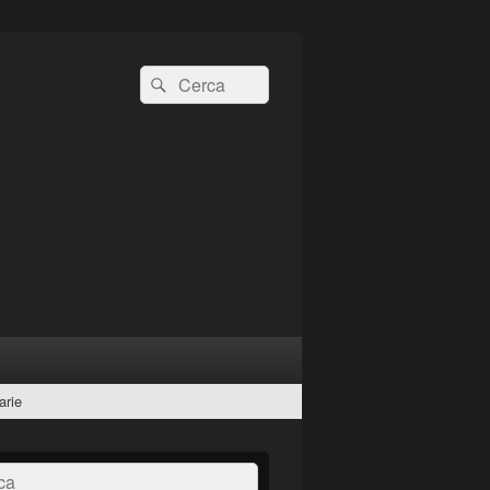
Cerca:
Cerca
arie
a