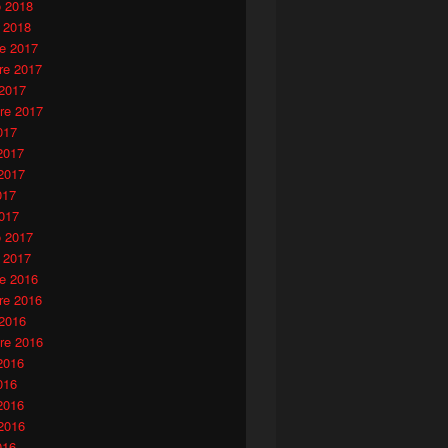
o 2018
 2018
e 2017
e 2017
 2017
re 2017
017
2017
2017
017
017
o 2017
 2017
e 2016
e 2016
 2016
re 2016
2016
016
2016
2016
016