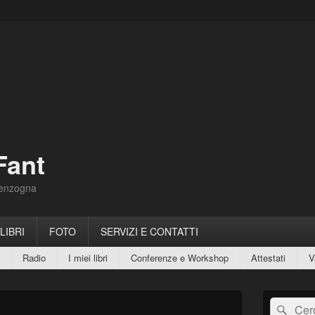
Fant
Menzogna
 LIBRI
FOTO
SERVIZI E CONTATTI
Radio
I miei libri
Conferenze e Workshop
Attestati
V
Area
Cerca:
Cerc
widget