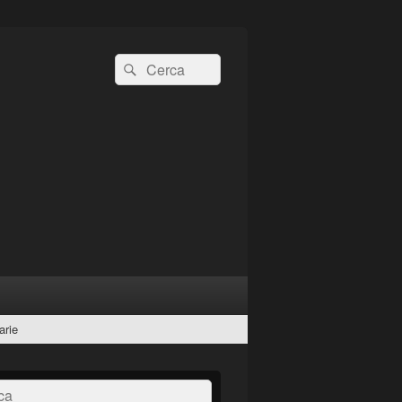
Cerca:
Cerca
arie
a