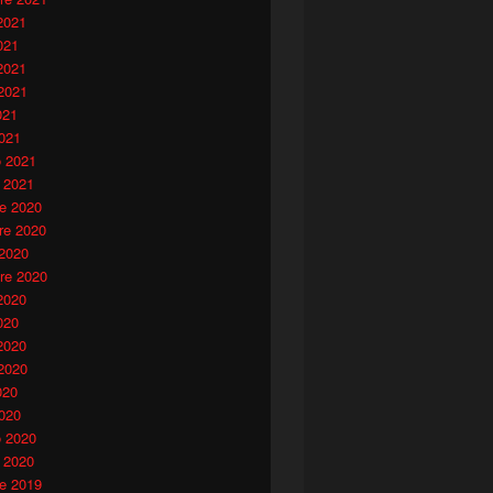
2021
021
2021
2021
021
021
o 2021
 2021
e 2020
e 2020
 2020
re 2020
2020
020
2020
2020
020
020
o 2020
 2020
e 2019