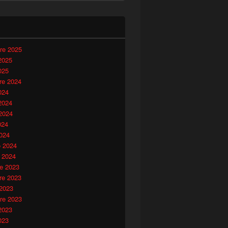
i
re 2025
2025
025
e 2024
024
2024
2024
024
024
o 2024
 2024
e 2023
e 2023
 2023
re 2023
2023
023