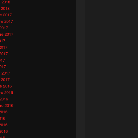
o 2018
 2018
e 2017
e 2017
 2017
re 2017
017
2017
2017
017
017
o 2017
 2017
e 2016
e 2016
 2016
re 2016
2016
016
2016
2016
016