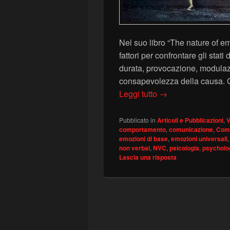
Nel suo libro “The nature of e
fattori per confrontare gli stat
durata, provocazione, modulaz
consapevolezza della causa. G
Stati d’animo vs emo
Leggi tutto
→
Pubblicato in
Articoli e Pubblicazioni
,
V
comportamento
,
comunicazione
,
Comu
emozioni di base
,
emozioni universali
non verbal
,
NVC
,
psicologia
,
psycholo
Lascia una risposta