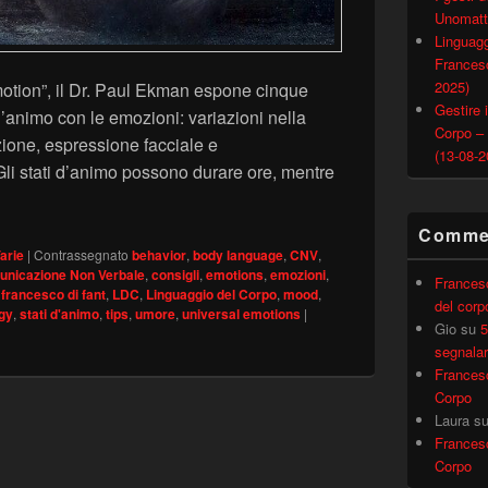
Unomatt
Linguagg
Francesc
2025)
motion”, il Dr. Paul Ekman espone cinque
Gestire i
i d’animo con le emozioni: variazioni nella
Corpo –
ione, espressione facciale e
(13-08-2
li stati d’animo possono durare ore, mentre
zioni: differenze e interazioni
Commen
arie
|
Contrassegnato
behavior
,
body language
,
CNV
,
nicazione Non Verbale
,
consigli
,
emotions
,
emozioni
,
Frances
,
francesco di fant
,
LDC
,
Linguaggio del Corpo
,
mood
,
del corp
gy
,
stati d'animo
,
tips
,
umore
,
universal emotions
|
Gio
su
5
segnalar
Frances
Corpo
Laura
s
Frances
Corpo