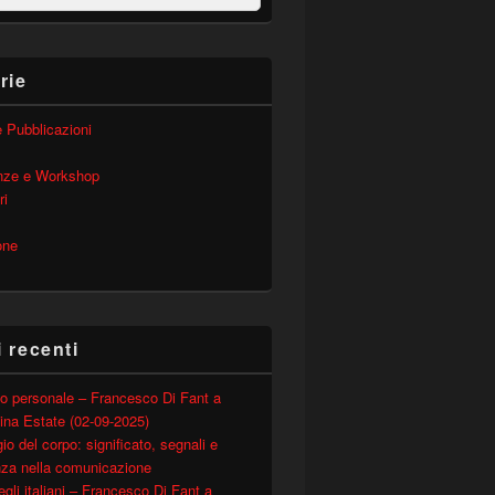
rie
 e Pubblicazioni
nze e Workshop
ri
one
i recenti
o personale – Francesco Di Fant a
ina Estate (02-09-2025)
io del corpo: significato, segnali e
nza nella comunicazione
degli italiani – Francesco Di Fant a