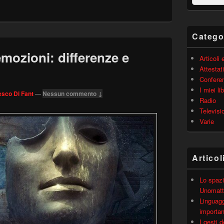
barra
laterale
principale
Catego
emozioni: differenze e
Articoli
Attestati
Confere
I miei lib
sco Di Fant
—
Nessun commento ↓
Radio
Televisi
Varie
Articol
Lo spazi
Unomatt
Linguagg
importa
I gesti 