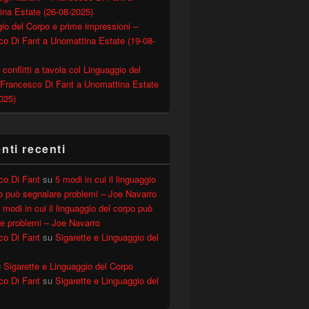
ina Estate (26-08-2025)
io del Corpo e prime impressioni –
o Di Fant a Unomattina Estate (19-08-
 conflitti a tavola col Linguaggio del
 Francesco Di Fant a Unomattina Estate
025)
ti recenti
co Di Fant
su
5 modi in cui il linguaggio
o può segnalare problemi – Joe Navarro
 modi in cui il linguaggio del corpo può
e problemi – Joe Navarro
co Di Fant
su
Sigarette e Linguaggio del
u
Sigarette e Linguaggio del Corpo
co Di Fant
su
Sigarette e Linguaggio del