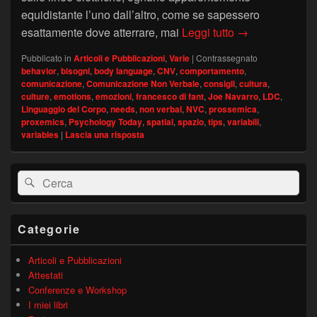
equidistante l’uno dall’altro, come se sapessero
Il nostro bisog
esattamente dove atterrare, mai
Leggi tutto
→
Pubblicato in
Articoli e Pubblicazioni
,
Varie
|
Contrassegnato
behavior
,
bisogni
,
body language
,
CNV
,
comportamento
,
comunicazione
,
Comunicazione Non Verbale
,
consigli
,
cultura
,
culture
,
emotions
,
emozioni
,
francesco di fant
,
Joe Navarro
,
LDC
,
Linguaggio del Corpo
,
needs
,
non verbal
,
NVC
,
prossemica
,
proxemics
,
Psychology Today
,
spatial
,
spazio
,
tips
,
variabili
,
variables
|
Lascia una risposta
Area
Cerca:
Cerca
widget
barra
laterale
principale
Categorie
Articoli e Pubblicazioni
Attestati
Conferenze e Workshop
I miei libri