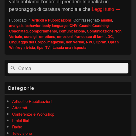
volta abbiamo l’onore di prendere in analisi un
Oprah Win
personaggio di caratura mondiale che
Leggi tutto
→
Pubblicato in
Articoli e Pubblicazioni
|
Contrassegnato
analisi
,
analysis
,
behavior
,
body language
,
CNV
,
Coach
,
Coaching
,
CoachMag
,
comportamento
,
comunicazione
,
Comunicazione Non
Verbale
,
consigli
,
emotions
,
emozioni
,
francesco di fant
,
LDC
,
Linguaggio del Corpo
,
magazine
,
non verbal
,
NVC
,
Oprah
,
Oprah
Winfrey
,
rivista
,
tips
,
TV
|
Lascia una risposta
Area
Cerca:
Cerca
widget
barra
laterale
principale
Categorie
Articoli e Pubblicazioni
Attestati
Conferenze e Workshop
I miei libri
Radio
Televisione