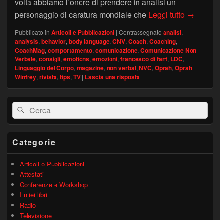
volta abbiamo l’onore di prendere in analisi un
Oprah Win
personaggio di caratura mondiale che
Leggi tutto
→
Pubblicato in
Articoli e Pubblicazioni
|
Contrassegnato
analisi
,
analysis
,
behavior
,
body language
,
CNV
,
Coach
,
Coaching
,
CoachMag
,
comportamento
,
comunicazione
,
Comunicazione Non
Verbale
,
consigli
,
emotions
,
emozioni
,
francesco di fant
,
LDC
,
Linguaggio del Corpo
,
magazine
,
non verbal
,
NVC
,
Oprah
,
Oprah
Winfrey
,
rivista
,
tips
,
TV
|
Lascia una risposta
Area
Cerca:
Cerca
widget
barra
laterale
principale
Categorie
Articoli e Pubblicazioni
Attestati
Conferenze e Workshop
I miei libri
Radio
Televisione