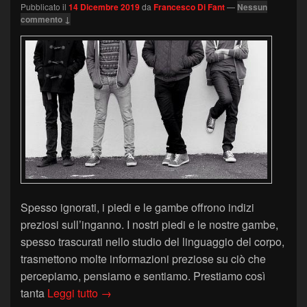
Pubblicato il
14 Dicembre 2019
da
Francesco Di Fant
—
Nessun
commento ↓
Spesso ignorati, i piedi e le gambe offrono indizi
preziosi sull’inganno. I nostri piedi e le nostre gambe,
spesso trascurati nello studio del linguaggio del corpo,
trasmettono molte informazioni preziose su ciò che
percepiamo, pensiamo e sentiamo. Prestiamo così
Piedi e gambe: cosa dicono di noi?
tanta
Leggi tutto
→