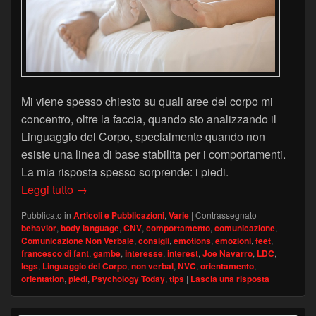
Mi viene spesso chiesto su quali aree del corpo mi
concentro, oltre la faccia, quando sto analizzando il
Linguaggio del Corpo, specialmente quando non
esiste una linea di base stabilita per i comportamenti.
La mia risposta spesso sorprende: i piedi.
Due comportamenti utili dei piedi – Psychology
Leggi tutto
→
Pubblicato in
Articoli e Pubblicazioni
,
Varie
|
Contrassegnato
behavior
,
body language
,
CNV
,
comportamento
,
comunicazione
,
Comunicazione Non Verbale
,
consigli
,
emotions
,
emozioni
,
feet
,
francesco di fant
,
gambe
,
interesse
,
interest
,
Joe Navarro
,
LDC
,
legs
,
Linguaggio del Corpo
,
non verbal
,
NVC
,
orientamento
,
orientation
,
piedi
,
Psychology Today
,
tips
|
Lascia una risposta
Area