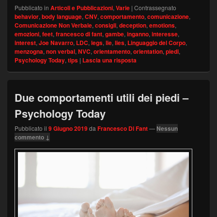
Pubblicato in
Articoli e Pubblicazioni
,
Varie
|
Contrassegnato
behavior
,
body language
,
CNV
,
comportamento
,
comunicazione
,
Comunicazione Non Verbale
,
consigli
,
deception
,
emotions
,
emozioni
,
feet
,
francesco di fant
,
gambe
,
inganno
,
interesse
,
interest
,
Joe Navarro
,
LDC
,
legs
,
lie
,
lies
,
Linguaggio del Corpo
,
menzogna
,
non verbal
,
NVC
,
orientamento
,
orientation
,
piedi
,
Psychology Today
,
tips
|
Lascia una risposta
Due comportamenti utili dei piedi –
Psychology Today
Pubblicato il
9 Giugno 2019
da
Francesco Di Fant
—
Nessun
commento ↓