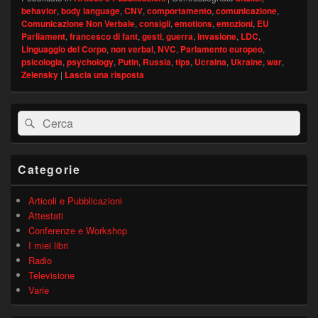
behavior
,
body language
,
CNV
,
comportamento
,
comunicazione
,
Comunicazione Non Verbale
,
consigli
,
emotions
,
emozioni
,
EU
Parliament
,
francesco di fant
,
gesti
,
guerra
,
invasione
,
LDC
,
Linguaggio del Corpo
,
non verbal
,
NVC
,
Parlamento europeo
,
psicologia
,
psychology
,
Putin
,
Russia
,
tips
,
Ucraina
,
Ukraine
,
war
,
Zelensky
|
Lascia una risposta
Area
Cerca:
Cerca
widget
barra
laterale
principale
Categorie
Articoli e Pubblicazioni
Attestati
Conferenze e Workshop
I miei libri
Radio
Televisione
Varie