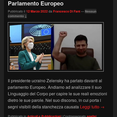
Parlamento Europeo
Pubblicato il
12 Marzo 2022
da
Francesco Di Fant
—
Nessun
commento ↓
Il presidente ucraino Zelensky ha parlato davanti al
parlamento Europeo. Andiamo ad analizzare il suo
Linguaggio del Corpo per capire le sue reali emozioni
dietro le sue parole. Nel suo discorso, in cui porta i
Il Lingu
segni visibili della stanchezza causata
Leggi tutto
→
Pubblicato in
Articoli e Pubblicazioni
|
Contrassegnato
analisi
,