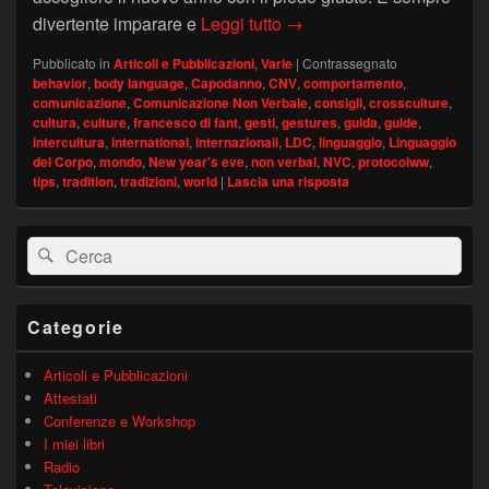
7 tradizioni internazional
divertente imparare e
Leggi tutto
→
Pubblicato in
Articoli e Pubblicazioni
,
Varie
|
Contrassegnato
behavior
,
body language
,
Capodanno
,
CNV
,
comportamento
,
comunicazione
,
Comunicazione Non Verbale
,
consigli
,
crossculture
,
cultura
,
culture
,
francesco di fant
,
gesti
,
gestures
,
guida
,
guide
,
intercultura
,
international
,
internazionali
,
LDC
,
linguaggio
,
Linguaggio
del Corpo
,
mondo
,
New year's eve
,
non verbal
,
NVC
,
protocolww
,
tips
,
tradition
,
tradizioni
,
world
|
Lascia una risposta
Area
Cerca:
Cerca
widget
barra
laterale
principale
Categorie
Articoli e Pubblicazioni
Attestati
Conferenze e Workshop
I miei libri
Radio