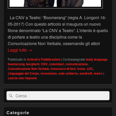
La CNV a Teatro: “Boomerang” (regia A. Longoni 16-
05-2017) Con questo articolo si inaugura un nuovo
filone denominato “La CNV a Teatro”. L’intento è quello
di portare a teatro una disciplina come la
Comunicazione Non Verbale, osservando gli attori
La CNV a Teatro: “Boomerang”
Leggi tutto
→
Pubblicato in
Articoli e Pubblicazioni
|
Contrassegnato
body language
,
boomerang
,
borghetti
,
CNV
,
colombari
,
comunicazione
,
Comunicazione Non Verbale
,
francesco di fant
,
ivone
,
LDC
,
Linguaggio del Corpo
,
recensione
,
sala umberto
,
sandrelli
,
teatro
|
Lascia una risposta
Area
Cerca:
Cerca
widget
barra
laterale
principale
Categorie