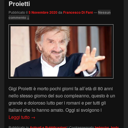
Proietti
Pubblicato il
5 Novembre 2020
da
Francesco Di Fant
—
Nessun
commento ↓
Gigi Proietti è morto pochi giorni fa all’età di 80 anni
nello stesso giorno del suo compleanno, questo è un
grande e doloroso lutto per i romani e per tutti gli
italiani che lo hanno amato. Oggi si svolgono i
Il Linguaggio del Corpo di Gigi Proietti
Leggi tutto
→
Pubblicato in
Articoli e Pubblicazioni
|
Contrassegnato
behavior
,
body