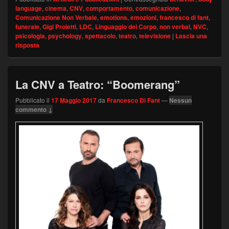
language
,
cinema
,
CNV
,
comportamento
,
comunicazione
,
Comunicazione Non Verbale
,
emotions
,
emozioni
,
francesco di fant
,
funerale
,
Gigi Proietti
,
LDC
,
Linguaggio del Corpo
,
non verbal
,
NVC
,
psicologia
,
psychology
,
spettacolo
,
teatro
,
televisione
|
Lascia una
risposta
La CNV a Teatro: “Boomerang”
Pubblicato il
17 Maggio 2017
da
Francesco Di Fant
—
Nessun
commento ↓