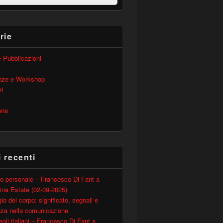
rie
 e Pubblicazioni
nze e Workshop
ri
one
i recenti
o personale – Francesco Di Fant a
ina Estate (02-09-2025)
io del corpo: significato, segnali e
nza nella comunicazione
degli italiani – Francesco Di Fant a