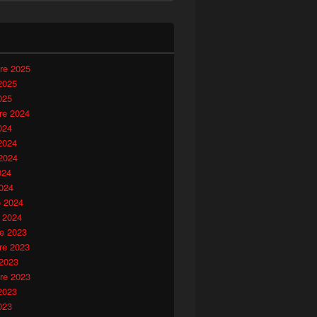
i
re 2025
2025
025
e 2024
024
2024
2024
024
024
o 2024
 2024
e 2023
e 2023
 2023
re 2023
2023
023