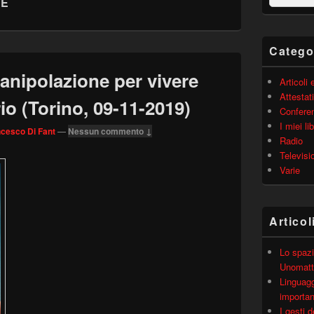
HE
barra
laterale
principale
Catego
manipolazione per vivere
Articoli
Attestati
io (Torino, 09-11-2019)
Confere
I miei lib
cesco Di Fant
—
Nessun commento ↓
Radio
Televisi
Varie
Articol
Lo spazi
Unomatt
Linguagg
importa
I gesti 