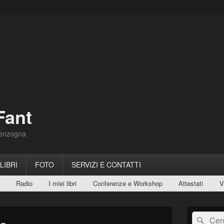
Fant
Menzogna
 LIBRI
FOTO
SERVIZI E CONTATTI
Radio
I miei libri
Conferenze e Workshop
Attestati
V
Area
Cerca:
Cerc
widget