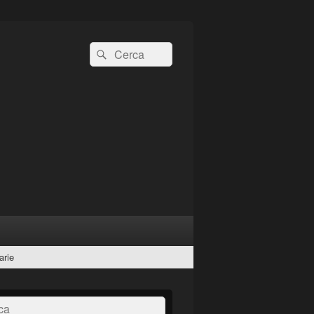
Cerca:
Cerca
arie
a