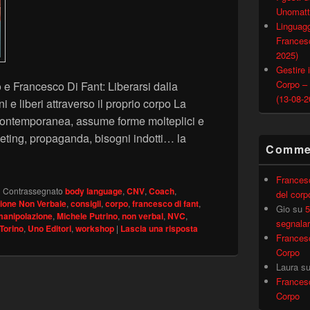
Unomatt
Linguagg
Francesc
2025)
Gestire i
Corpo –
e Francesco Di Fant: Liberarsi dalla
(13-08-2
 e liberi attraverso il proprio corpo La
contemporanea, assume forme molteplici e
eting, propaganda, bisogni indotti… la
Commen
rarsi dalla manipolazione per vivere sereni” – Seminario (Torin
Frances
|
Contrassegnato
body language
,
CNV
,
Coach
,
del corp
one Non Verbale
,
consigli
,
corpo
,
francesco di fant
,
Gio
su
5
manipolazione
,
Michele Putrino
,
non verbal
,
NVC
,
segnalar
Torino
,
Uno Editori
,
workshop
|
Lascia una risposta
Frances
Corpo
Laura
s
Frances
Corpo