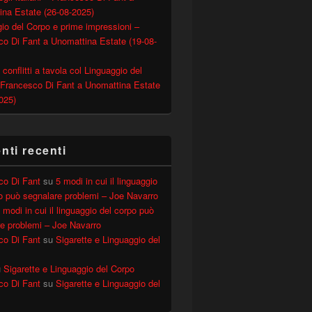
ina Estate (26-08-2025)
io del Corpo e prime impressioni –
o Di Fant a Unomattina Estate (19-08-
 conflitti a tavola col Linguaggio del
 Francesco Di Fant a Unomattina Estate
025)
ti recenti
o, 09-11-2019)
co Di Fant
su
5 modi in cui il linguaggio
o può segnalare problemi – Joe Navarro
 modi in cui il linguaggio del corpo può
e problemi – Joe Navarro
co Di Fant
su
Sigarette e Linguaggio del
u
Sigarette e Linguaggio del Corpo
co Di Fant
su
Sigarette e Linguaggio del