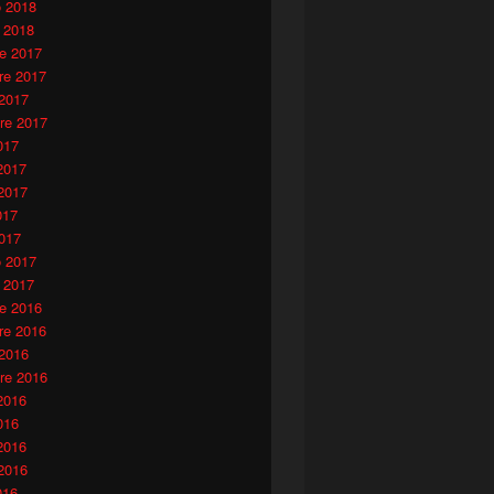
o 2018
 2018
e 2017
e 2017
 2017
re 2017
017
2017
2017
017
017
o 2017
 2017
e 2016
e 2016
 2016
re 2016
2016
016
2016
2016
016