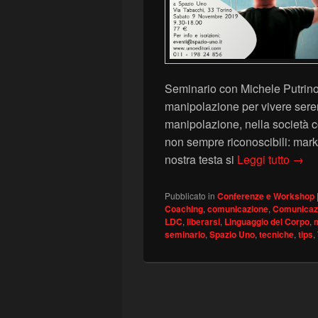
Seminario con Michele Putrino 
manipolazione per vivere sereni
manipolazione, nella società 
non sempre riconoscibili: mark
“Libe
nostra testa si
Leggi tutto
→
Pubblicato in
Conferenze e Workshop
Coaching
,
comunicazione
,
Comunicazi
LDC
,
liberarsi
,
Linguaggio del Corpo
,
seminario
,
Spazio Uno
,
tecniche
,
tips
,