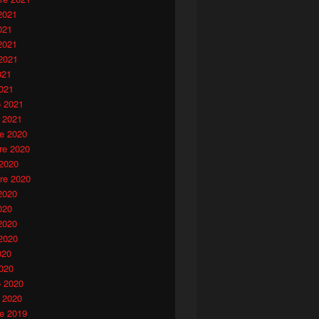
2021
021
2021
2021
021
021
o 2021
 2021
e 2020
e 2020
 2020
re 2020
2020
020
2020
2020
020
020
o 2020
 2020
e 2019