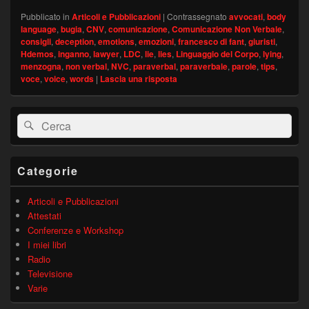
Pubblicato in
Articoli e Pubblicazioni
|
Contrassegnato
avvocati
,
body
language
,
bugia
,
CNV
,
comunicazione
,
Comunicazione Non Verbale
,
consigli
,
deception
,
emotions
,
emozioni
,
francesco di fant
,
giuristi
,
Hdemos
,
inganno
,
lawyer
,
LDC
,
lie
,
lies
,
Linguaggio del Corpo
,
lying
,
menzogna
,
non verbal
,
NVC
,
paraverbal
,
paraverbale
,
parole
,
tips
,
voce
,
voice
,
words
|
Lascia una risposta
Area
Cerca:
Cerca
widget
barra
laterale
principale
Categorie
Articoli e Pubblicazioni
Attestati
Conferenze e Workshop
I miei libri
Radio
Televisione
Varie