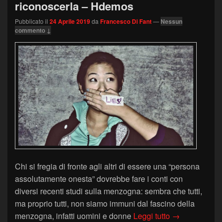
riconoscerla – Hdemos
Pubblicato il
24 Aprile 2019
da
Francesco Di Fant
—
Nessun
commento ↓
Chi si fregia di fronte agli altri di essere una “persona
assolutamente onesta” dovrebbe fare i conti con
diversi recenti studi sulla menzogna: sembra che tutti,
ma proprio tutti, non siamo immuni dal fascino della
Parole e voce
menzogna, infatti uomini e donne
Leggi tutto
→