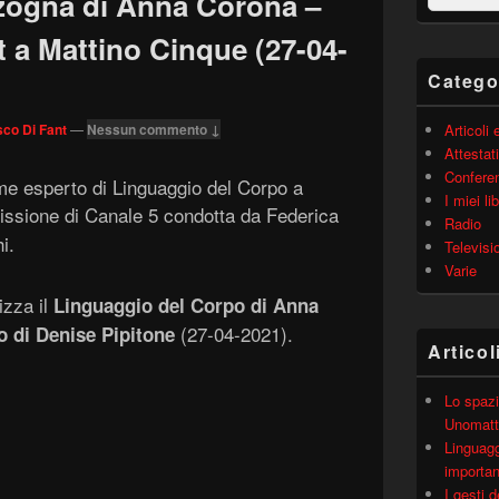
nzogna di Anna Corona –
barra
laterale
 a Mattino Cinque (27-04-
principale
Catego
co Di Fant
—
Nessun commento ↓
Articoli
Attestati
Confere
me esperto di Linguaggio del Corpo a
I miei lib
missione di Canale 5 condotta da Federica
Radio
i.
Televisi
Varie
izza il
Linguaggio del Corpo di Anna
(27-04-2021).
o di Denise Pipitone
Articol
Lo spazi
Unomatt
Linguagg
importa
I gesti 