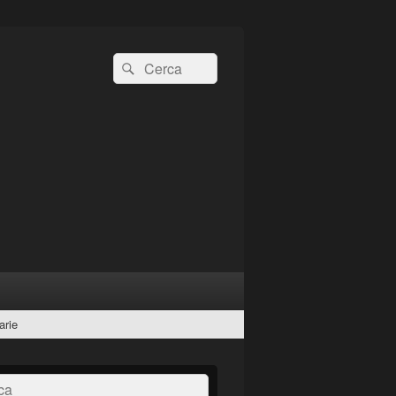
Cerca:
Cerca
arie
a