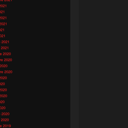
2021
021
2021
2021
021
021
o 2021
 2021
e 2020
e 2020
 2020
re 2020
2020
020
2020
2020
020
020
o 2020
 2020
e 2019