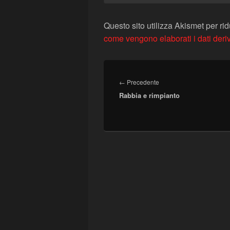
Questo sito utilizza Akismet per ri
come vengono elaborati i dati deri
Navigazione
articoli
Articolo
←
Precedente
Rabbia e rimpianto
precedente: