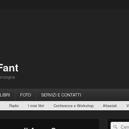
Fant
Menzogna
 LIBRI
FOTO
SERVIZI E CONTATTI
Radio
I miei libri
Conferenze e Workshop
Attestati
V
Area
Cerca:
Cerc
widget