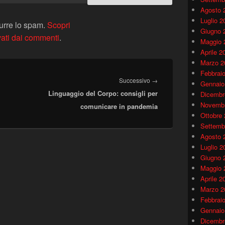
Agosto 
Luglio 2
durre lo spam.
Scopri
Giugno 
vati dai commenti
.
Maggio 
Aprile 2
Marzo 2
Febbrai
Articolo
Successivo
→
Gennaio
Linguaggio del Corpo: consigli per
successivo:
Dicembr
Novembr
comunicare in pandemia
Ottobre
Settemb
Agosto 
Luglio 2
Giugno 
Maggio 
Aprile 2
Marzo 2
Febbrai
Gennaio
Dicembr