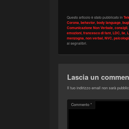
Questo articolo è stato pubblicato in
Tel
Corona
,
behavior
,
body language
,
bug
Comunicazione Non Verbale
,
consigli
,
emozioni
,
francesco di fant
,
LDC
,
lie
,
L
menzogna
,
non verbal
,
NVC
,
psicologi
ai segnalibri.
Lascia un commen
Il tuo indirizzo email non sarà pubblic
Commento
*