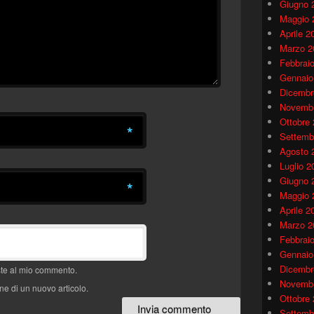
Giugno 
Maggio 
Aprile 2
Marzo 2
Febbrai
Gennaio
Dicembr
Novembr
Ottobre
*
Settemb
Agosto 
Luglio 2
Giugno 
*
Maggio 
Aprile 2
Marzo 2
Febbrai
Gennaio
Dicembr
oste al mio commento.
Novembr
ne di un nuovo articolo.
Ottobre
Settemb