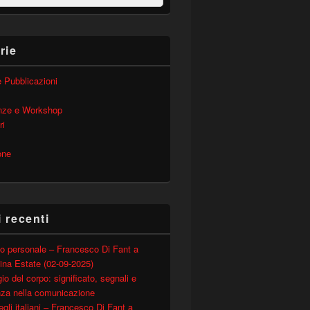
rie
 e Pubblicazioni
nze e Workshop
ri
one
i recenti
o personale – Francesco Di Fant a
ina Estate (02-09-2025)
io del corpo: significato, segnali e
nza nella comunicazione
degli italiani – Francesco Di Fant a