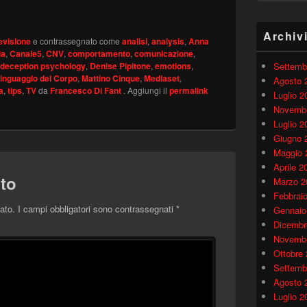
Archiv
evisione
e contrassegnato come
analisi
,
analysis
,
Anna
ia
,
Canale5
,
CNV
,
comportamento
,
comunicazione
,
deception psychology
,
Denise Pipitone
,
emotions
,
Settemb
inguaggio del Corpo
,
Mattino Cinque
,
Mediaset
,
Agosto 
a
,
tips
,
TV
da
Francesco Di Fant
. Aggiungi il
permalink
Luglio 2
Novembr
Luglio 2
Giugno 
Maggio 
Aprile 2
to
Marzo 2
Febbrai
ato.
I campi obbligatori sono contrassegnati
*
Gennaio
Dicembr
Novembr
Ottobre
Settemb
Agosto 
Luglio 2