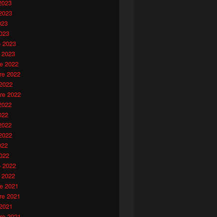
2023
2023
023
023
o 2023
 2023
e 2022
e 2022
 2022
re 2022
2022
022
2022
2022
022
022
o 2022
 2022
e 2021
e 2021
 2021
re 2021