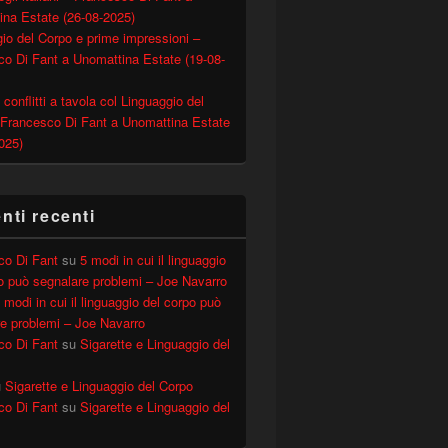
ina Estate (26-08-2025)
io del Corpo e prime impressioni –
o Di Fant a Unomattina Estate (19-08-
 conflitti a tavola col Linguaggio del
 Francesco Di Fant a Unomattina Estate
025)
ti recenti
co Di Fant
su
5 modi in cui il linguaggio
o può segnalare problemi – Joe Navarro
 modi in cui il linguaggio del corpo può
e problemi – Joe Navarro
co Di Fant
su
Sigarette e Linguaggio del
u
Sigarette e Linguaggio del Corpo
co Di Fant
su
Sigarette e Linguaggio del