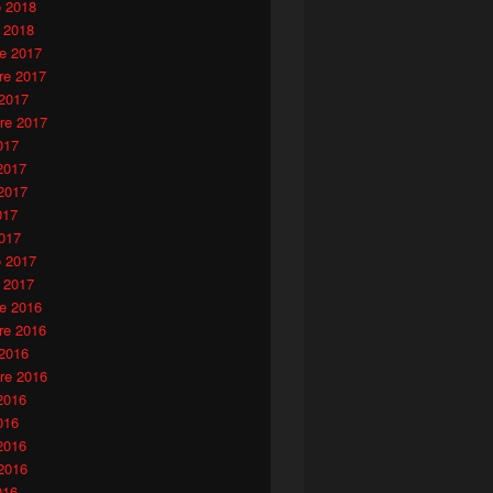
o 2018
 2018
e 2017
e 2017
 2017
re 2017
017
2017
2017
017
017
o 2017
 2017
e 2016
e 2016
 2016
re 2016
2016
016
2016
2016
016