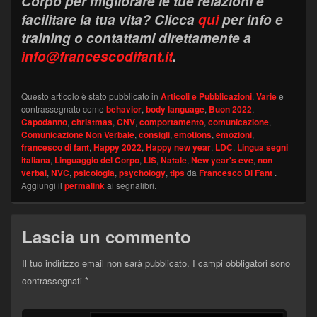
Corpo per migliorare le tue relazioni e
facilitare la tua vita?
Clicca
qui
per info e
training o contattami direttamente a
info@francescodifant.it
.
Questo articolo è stato pubblicato in
Articoli e Pubblicazioni
,
Varie
e
contrassegnato come
behavior
,
body language
,
Buon 2022
,
Capodanno
,
christmas
,
CNV
,
comportamento
,
comunicazione
,
Comunicazione Non Verbale
,
consigli
,
emotions
,
emozioni
,
francesco di fant
,
Happy 2022
,
Happy new year
,
LDC
,
Lingua segni
italiana
,
Linguaggio del Corpo
,
LIS
,
Natale
,
New year's eve
,
non
verbal
,
NVC
,
psicologia
,
psychology
,
tips
da
Francesco Di Fant
.
Aggiungi il
permalink
ai segnalibri.
Lascia un commento
Il tuo indirizzo email non sarà pubblicato.
I campi obbligatori sono
contrassegnati
*