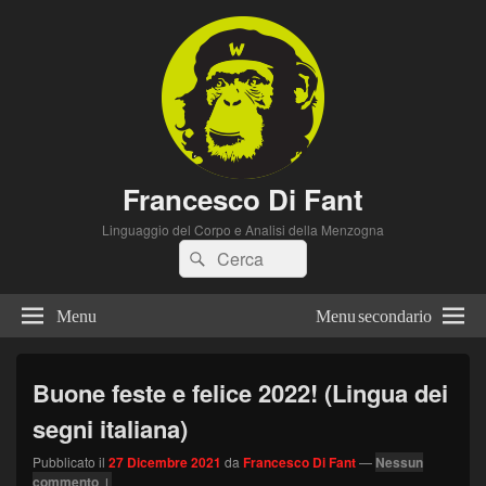
Francesco Di Fant
Linguaggio del Corpo e Analisi della Menzogna
Cerca:
Cerca
Menu
Menu secondario
Buone feste e felice 2022! (Lingua dei
segni italiana)
Pubblicato il
27 Dicembre 2021
da
Francesco Di Fant
—
Nessun
commento ↓