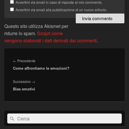
Avvertimi via email in caso di risposte al mio commento.
Avvertimi via email alla pubblicazione di un nuovo articolo.
Questo sito utilizza Akismet per
ridurre lo spam.
Scopri come
vengono elaborati i dati derivati dai commenti
.
Navigazione
articoli
Articolo
←
Precedente
Come affrontiamo le emozioni?
precedente:
Articolo
Successivo
→
Bias emotivi
successivo:
Area
Cerca:
Cerca
widget
barra
laterale