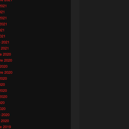
2021
021
2021
2021
021
021
o 2021
 2021
e 2020
e 2020
 2020
re 2020
2020
020
2020
2020
020
020
o 2020
 2020
e 2019