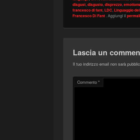
disgust
,
disgusto
,
disprezzo
,
emotion
francesco di fant
,
LDC
,
Linguaggio de
Francesco Di Fant
. Aggiungi il
permal
Lascia un commen
Il tuo indirizzo email non sarà pubblic
Commento
*