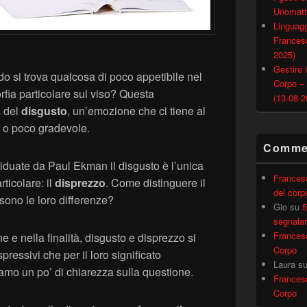
Unomatt
Linguagg
Francesc
2025)
Gestire i
o si trova qualcosa di poco appetibile nel
Corpo –
rfia particolare sul viso? Questa
(13-08-2
a del
disgusto
, un’emozione che ci tiene al
o o poco gradevole.
Commen
viduate da Paul Ekman il disgusto è l’unica
Frances
ticolare: il
disprezzo
. Come distinguere il
del corp
sono le loro differenze?
Gio
su
5
segnalar
Frances
e e nella finalità, disgusto e disprezzo si
Corpo
pressivi che per il loro significato
Laura
s
iamo un po’ di chiarezza sulla questione.
Frances
Corpo