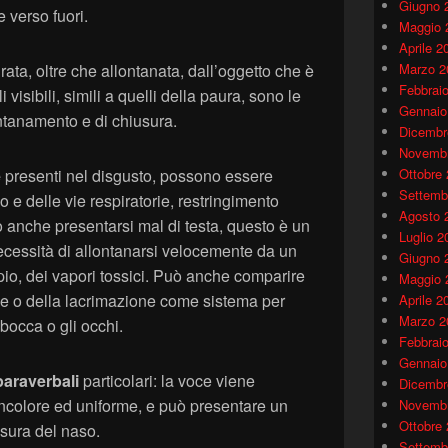
Giugno 
 verso fuori.
Maggio 
Aprile 2
ata, oltre che allontanata, dall’oggetto che è
Marzo 2
Febbrai
 visibili, simili a quelli della paura, sono le
Gennaio
llontanamento e di chiusura.
Dicembr
Novembr
e
presenti nel disgusto, possono essere
Ottobre
Settemb
 e delle vie respiratorie, restringimento
Agosto 
uò anche presentarsi mal di testa, questo è un
Luglio 2
essità di allontanarsi velocemente da un
Giugno 
o, dei vapori tossici. Può anche comparire
Maggio 
ne o della lacrimazione come sistema per
Aprile 2
Marzo 2
 bocca o gli occhi.
Febbrai
Gennaio
 paraverbali
particolari: la voce viene
Dicembr
ncolore ed uniforme, e può presentare un
Novembr
Ottobre
sura del naso.
Settemb