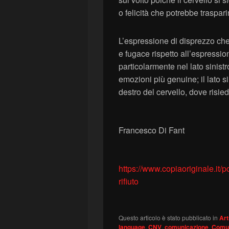
o felicità che potrebbe trasparir
L’espressione di disprezzo ch
e fugace rispetto all’espressio
particolarmente nel lato sinistr
emozioni più genuine; il lato sin
destro del cervello, dove risie
Francesco Di Fant
https://www.copiaoriginale.it/
rifiuto
Questo articolo è stato pubblicato in
Art
language
,
CNV
,
comunicazione
,
Comun