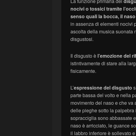
La funzione primaria del
disg
nocivi o tossici tramite l’occ
senso quali la bocca, il naso 
in assenza di elementi nocivi p
ascolta della musica suonata m
disgustosi.
Il disgusto è
l’emozione del ri
istintivamente di stare alla l
fisicamente.
L’
espressione del disgusto
s
parte bassa del volto e nella pa
movimento del naso e che va a
delle pieghe sotto la palpebra 
sopracciglia sono abbassate e 
naso è arricciato, le guance so
il labbro inferiore è sollevato