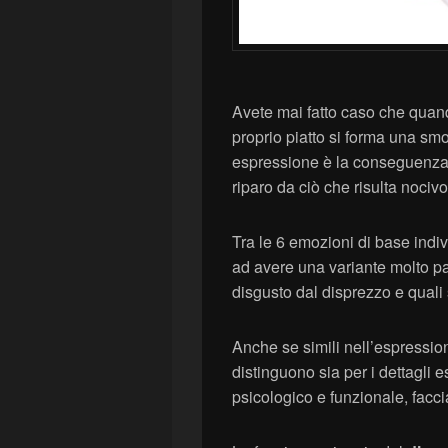
Avete mai fatto caso che quand
proprio piatto si forma una smo
espressione è la conseguenz
riparo da ciò che risulta nociv
Tra le 6 emozioni di base indi
ad avere una variante molto par
disgusto dal disprezzo e quali 
Anche se simili nell’espression
distinguono sia per i dettagli es
psicologico e funzionale, facc