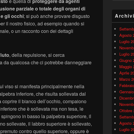
usto
è quella di
proteggere da agenti
lusione parziale o totale degli organi di
Archiv
e gli occhi
; si può anche provare disgusto
er il nostro fisico, ad esempio quando si
Settemb
ale, o un racconto con dei dettagli
Agosto 
Luglio 2
Novembr
Luglio 2
fiuto
, della repulsione, si cerca
Giugno 
arga da qualcosa che ci potrebbe danneggiare
Maggio 
Aprile 2
Marzo 2
Febbrai
ul viso si manifesta principalmente nella
Gennaio
lpebra inferiore, che risulta sollevata dal
Dicembr
 coprire il bianco dell’occhio, compaiono
Novembr
inferiore che è sollevata ma non tesa, le
Ottobre
spingono in basso la palpebra superiore, il
Settemb
no sollevate, il labbro superiore è sollevato,
Agosto 
Luglio 2
 e premuto contro quello superiore, oppure è