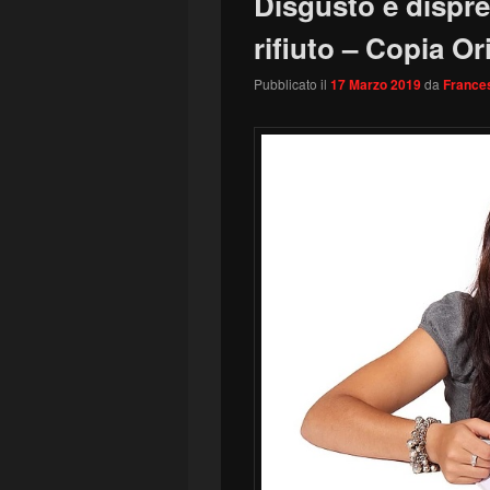
Disgusto e dispre
rifiuto – Copia Or
Pubblicato il
17 Marzo 2019
da
Frances