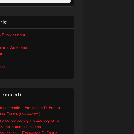
rie
 e Pubblicazioni
nze e Workshop
ri
one
i recenti
o personale – Francesco Di Fant a
ina Estate (02-09-2025)
io del corpo: significato, segnali e
nza nella comunicazione
degli italiani – Francesco Di Fant a