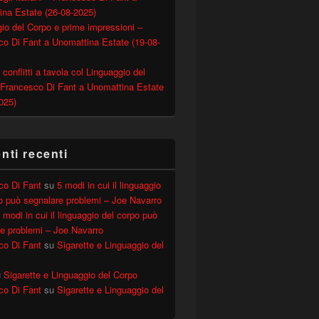
ina Estate (26-08-2025)
io del Corpo e prime impressioni –
o Di Fant a Unomattina Estate (19-08-
 conflitti a tavola col Linguaggio del
 Francesco Di Fant a Unomattina Estate
025)
ti recenti
co Di Fant
su
5 modi in cui il linguaggio
o può segnalare problemi – Joe Navarro
 modi in cui il linguaggio del corpo può
e problemi – Joe Navarro
co Di Fant
su
Sigarette e Linguaggio del
u
Sigarette e Linguaggio del Corpo
co Di Fant
su
Sigarette e Linguaggio del