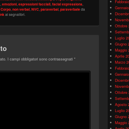
Febbrai
s
,
emozioni
,
espressioni facciali
,
facial expressions
,
Gennaio
l Corpo
,
non verbal
,
NVC
,
paraverbal
,
paraverbale
da
Dicembr
ink
ai segnalibri.
Novembr
Ottobre
Settemb
Luglio 2
Giugno 
to
Maggio 
Aprile 2
ato.
I campi obbligatori sono contrassegnati
*
Marzo 2
Febbrai
Gennaio
Dicembr
Novembr
Ottobre
Settemb
Agosto 
Luglio 2
Giugno 
Maggio 
Aprile 2