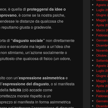
Agosto 
vece, è quella di
proteggersi da idee o
Luglio 2
approvano
, è come se la nostra psiche,
Giugno 
Maggio 
 prendesse le distanze da qualcosa che
Aprile 2
 reputiamo giusta o gradevole.
Marzo 2
Febbrai
orta di
“disgusto sociale”
non direttamente
Gennaio
Dicembr
sico e sensoriale ma legato a un’idea che
Novembr
 non stimiamo, un’azione socialmente o
Ottobre
piuttosto che qualcosa di fisico (un odore,
Settemb
Agosto 
Luglio 2
Giugno 
olto con un’
espressione asimmetrica
e
Maggio 
l’
espressione del disgusto
, o si manifesta
Aprile 2
 della
felicità
(ciò accade come
Marzo 2
orrettezza morale rispetto a un
Febbrai
Gennaio
sprezzo si manifesta in forma asimmetrica
Dicembr
sforza nel trattenere l’espressione di disgusto