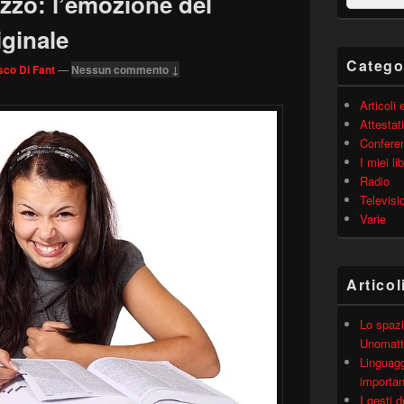
zzo: l’emozione del
barra
laterale
iginale
principale
Catego
co Di Fant
—
Nessun commento ↓
Articoli
Attestati
Confere
I miei lib
Radio
Televisi
Varie
Articol
Lo spazi
Unomatt
Linguagg
importa
I gesti 