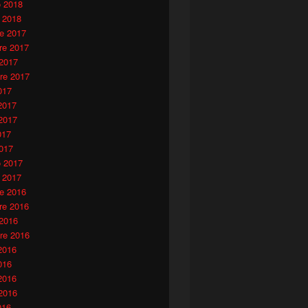
o 2018
 2018
e 2017
e 2017
 2017
re 2017
017
2017
2017
017
017
o 2017
 2017
e 2016
e 2016
 2016
re 2016
2016
016
2016
2016
016