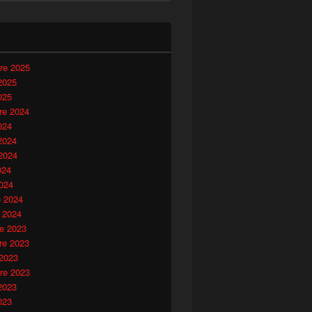
i
re 2025
2025
025
e 2024
024
2024
2024
024
024
o 2024
 2024
e 2023
e 2023
 2023
re 2023
2023
023