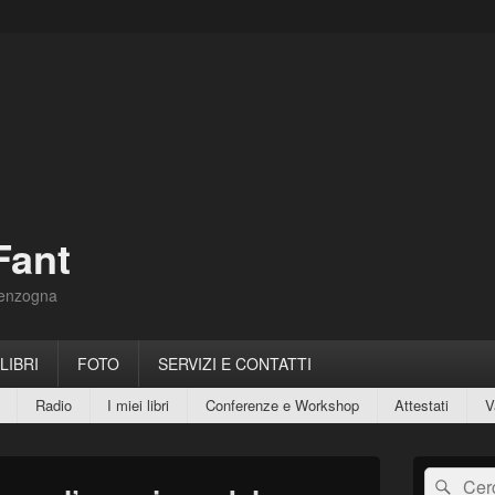
Fant
Menzogna
 LIBRI
FOTO
SERVIZI E CONTATTI
Radio
I miei libri
Conferenze e Workshop
Attestati
V
Area
Cerca:
Cerc
widget