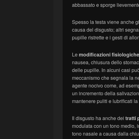
abbassato e sporge lievemente
Spesso la testa viene anche gir
causa del disgusto; altri segnali
pupille ristrette e i gesti di a
Le
modificazioni fisiologich
nausea, chiusura dello stomaco
delle pupille. In alcuni casi p
meccanismo che segnala la nec
agente nocivo come, ad esempi
un incremento della salivazio
mantenere puliti e lubrificati la
Il disgusto ha anche dei
tratti
modulata con un tono medio, i
tono nasale a causa dalla chiu