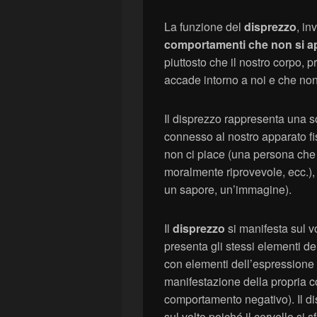
La funzione del
disprezzo
, in
comportamenti che non si 
piuttosto che il nostro corpo,
accade intorno a noi e che non
Il disprezzo rappresenta una s
connesso al nostro apparato fi
non ci piace (una persona che
moralmente riprovevole, ecc.), 
un sapore, un’immagine).
Il
disprezzo
si manifesta sul v
presenta gli stessi elementi del
con elementi dell’espressione
manifestazione della propria c
comportamento negativo). Il di
sul volto poiché il cervello si 