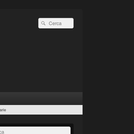
Cerca:
Cerca
arie
a