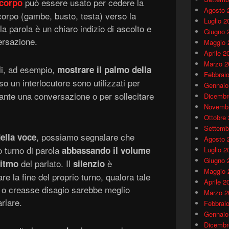
può essere usato per cedere la
 corpo
Agosto 
 corpo (gambe, busto, testa) verso la
Luglio 2
a parola è un chiaro indizio di ascolto e
Giugno 
ersazione.
Maggio 
Aprile 2
Marzo 2
ali, ad esempio,
mostrare il palmo della
Febbrai
o un interlocutore sono utilizzati per
Gennaio
rante una conversazione o per sollecitare
Dicembr
Novembr
Ottobre
Settemb
, possiamo segnalare che
ella voce
Agosto 
o turno di parola
abbassando il volume
Luglio 2
Giugno 
del parlato. Il
è
ritmo
silenzio
Maggio 
e la fine del proprio turno, qualora tale
Aprile 2
 o creasse disagio sarebbe meglio
Marzo 2
arlare.
Febbrai
Gennaio
Dicembr