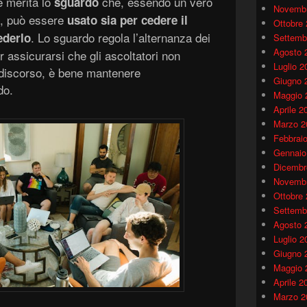
e merita lo
che, essendo un vero
sguardo
Novembr
o, può essere
usato sia per cedere il
Ottobre
. Lo sguardo regola l’alternanza dei
ederlo
Settemb
Agosto 
r assicurarsi che gli ascoltatori non
Luglio 2
n discorso, è bene mantenere
Giugno 
do.
Maggio 
Aprile 2
Marzo 2
Febbrai
Gennaio
Dicembr
Novembr
Ottobre
Settemb
Agosto 
Luglio 2
Giugno 
Maggio 
Aprile 2
Marzo 2