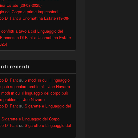
ina Estate (26-08-2025)
io del Corpo e prime impressioni –
o Di Fant a Unomattina Estate (19-08-
 conflitti a tavola col Linguaggio del
 Francesco Di Fant a Unomattina Estate
025)
ti recenti
co Di Fant
su
5 modi in cui il linguaggio
o può segnalare problemi – Joe Navarro
 modi in cui il linguaggio del corpo può
e problemi – Joe Navarro
co Di Fant
su
Sigarette e Linguaggio del
u
Sigarette e Linguaggio del Corpo
co Di Fant
su
Sigarette e Linguaggio del