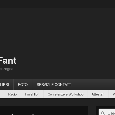
Fant
Menzogna
 LIBRI
FOTO
SERVIZI E CONTATTI
Radio
I miei libri
Conferenze e Workshop
Attestati
V
Area
Cerca:
Cerc
widget