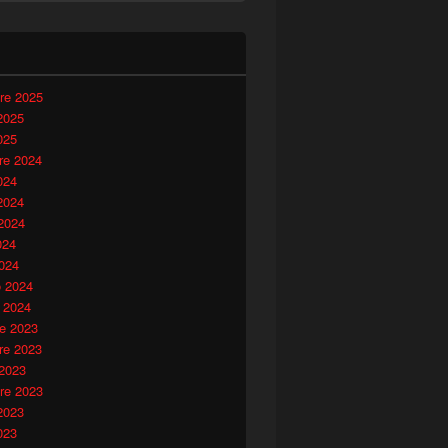
i
re 2025
2025
025
e 2024
024
2024
2024
024
024
o 2024
 2024
e 2023
e 2023
 2023
re 2023
2023
023