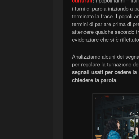
i popoli latini – it
culturali
:
i turni di parola iniziando a 
terminato la frase. I popoli 
termini di parlare prima di p
attendere qualche secondo tra
evidenziare che si è riflettut
Analizziamo alcuni dei segnal
per regolare la turnazione del
segnali usati per cedere la
.
chiedere la parola