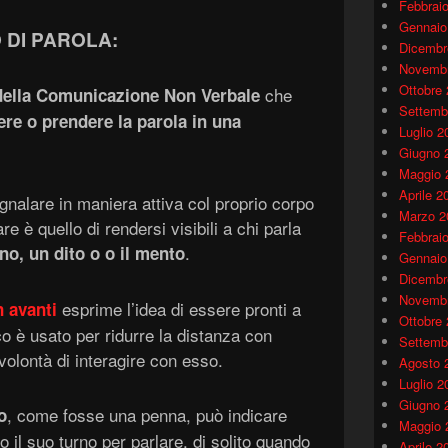
Febbrai
Gennaio
 DI PAROLA:
Dicembr
Novembr
Ottobre
che
della Comunicazione Non Verbale
Settemb
ere o prendere la parola in una
Luglio 2
Giugno 
Maggio 
Aprile 2
nalare in maniera attiva col proprio corpo
Marzo 2
re è quello di rendersi visibili a chi parla
Febbrai
.
no,
un dito o o il mento
Gennaio
Dicembr
Novembr
esprime l’idea di essere pronti a
n avanti
Ottobre
o è usato per ridurre la distanza con
Settemb
volontà di interagire con esso.
Agosto 
Luglio 2
Giugno 
, come fosse una penna, può indicare
o
Maggio 
 il suo turno per parlare, di solito quando
Aprile 2