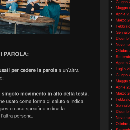
Giugno 
Maggio 
Aprile 2
Marzo 2
Febbrai
Gennaio
Dicembr
Novembr
Ottobre
DI PAROLA:
Settemb
Agosto 
Luglio 2
a un’altra
usati per cedere la parola
Giugno 
e:
Maggio 
Aprile 2
n
,
singolo movimento in alto della testa
Marzo 2
Febbrai
he usato come forma di saluto e indica
Gennaio
n questo caso specifico indica la
Dicembr
 l’altra persona.
Novembr
Ottobre
Settemb