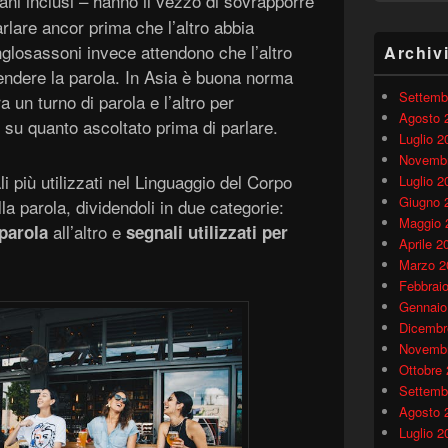
aliani inclusi – hanno il vezzo di sovrapporre
parlare ancor prima che l’altro abbia
anglosassoni invece attendono che l’altro
Archiv
rendere la parola. In Asia è buona norma
Settemb
 un turno di parola e l’altro per
Agosto 
o su quanto ascoltato prima di parlare.
Luglio 2
Novembr
i più utilizzati nel Linguaggio del Corpo
Luglio 2
Giugno 
la parola, dividendoli in due categorie:
Maggio 
all’altro e
 parola
segnali utilizzati per
Aprile 2
Marzo 2
Febbrai
Gennaio
Dicembr
Novembr
Ottobre
Settemb
Agosto 
Luglio 2