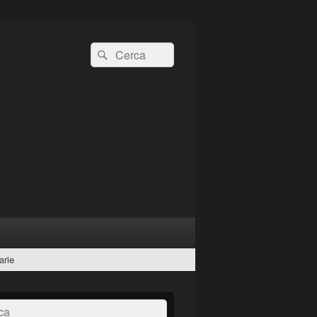
Cerca:
Cerca
arie
a