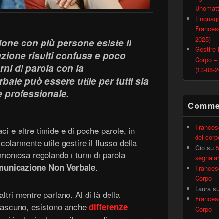
Unomatt
Linguagg
Francesc
2025)
one con più persone esiste il
Gestire i
zione risulti confusa e poco
Corpo –
urni di parola con la
(13-08-2
le può essere utile per tutti sia
e professionale.
Commen
Frances
i e altre timide e di poche parole, in
del corp
icolarmente utile gestire il flusso della
Gio
su
5
oniosa regolando i turni di parola
segnalar
.
unicazione Non Verbale
Frances
Corpo
Laura
s
ltri mentre parlano. Al di là della
Frances
 ciascuno, esistono anche
differenze
Corpo