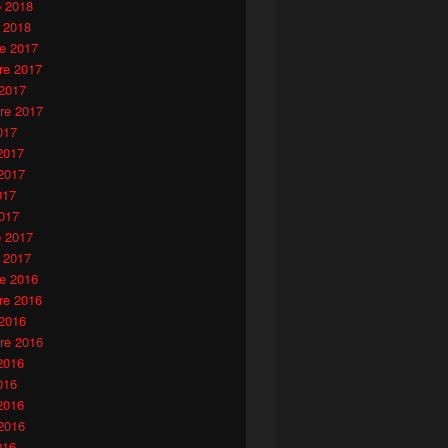
o 2018
 2018
e 2017
e 2017
 2017
re 2017
017
2017
2017
017
017
o 2017
 2017
e 2016
e 2016
 2016
re 2016
2016
016
2016
2016
016