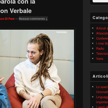
parola con la
barra
laterale
on Verbale
principale
Catego
co Di Fant
—
Nessun commento ↓
Articoli
Attestati
Confere
I miei lib
Radio
Televisi
Varie
Articol
Lo spazi
Unomatt
Linguagg
importa
I gesti 