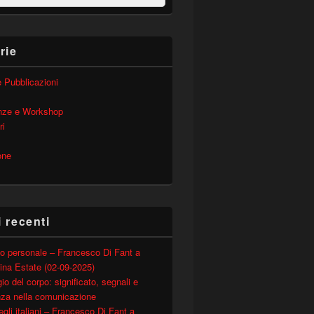
rie
 e Pubblicazioni
nze e Workshop
ri
one
i recenti
o personale – Francesco Di Fant a
ina Estate (02-09-2025)
io del corpo: significato, segnali e
nza nella comunicazione
degli italiani – Francesco Di Fant a