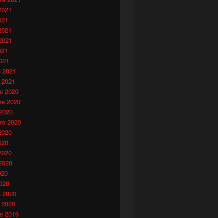
2021
021
2021
2021
021
021
o 2021
 2021
e 2020
e 2020
 2020
re 2020
2020
020
2020
2020
020
020
o 2020
 2020
e 2019