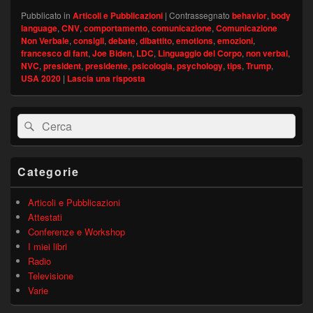
Pubblicato in
Articoli e Pubblicazioni
|
Contrassegnato
behavior
,
body
language
,
CNV
,
comportamento
,
comunicazione
,
Comunicazione
Non Verbale
,
consigli
,
debate
,
dibattito
,
emotions
,
emozioni
,
francesco di fant
,
Joe Biden
,
LDC
,
Linguaggio del Corpo
,
non verbal
,
NVC
,
president
,
presidente
,
psicologia
,
psychology
,
tips
,
Trump
,
USA 2020
|
Lascia una risposta
Area
Cerca:
Cerca
widget
barra
laterale
principale
Categorie
Articoli e Pubblicazioni
Attestati
Conferenze e Workshop
I miei libri
Radio
Televisione
Varie