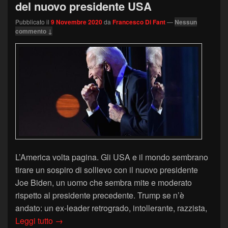
del nuovo presidente USA
Pubblicato il
9 Novembre 2020
da
Francesco Di Fant
—
Nessun
commento ↓
L’America volta pagina. Gli USA e il mondo sembrano
tirare un sospiro di sollievo con il nuovo presidente
Joe Biden, un uomo che sembra mite e moderato
rispetto al presidente precedente. Trump se n’è
andato: un ex-leader retrogrado, intollerante, razzista,
Joe Biden: il Linguaggio del Corpo del nuovo p
Leggi tutto
→