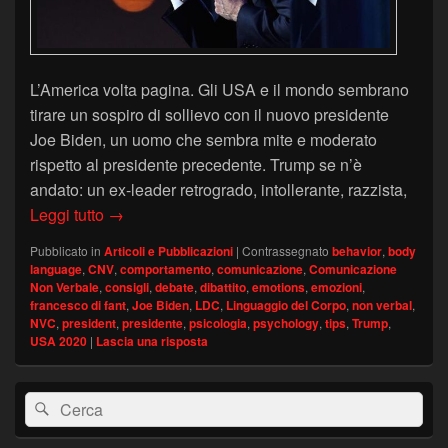
L’America volta pagina. Gli USA e il mondo sembrano
tirare un sospiro di sollievo con il nuovo presidente
Joe Biden, un uomo che sembra mite e moderato
rispetto al presidente precedente. Trump se n’è
andato: un ex-leader retrogrado, intollerante, razzista,
Joe Biden: il Linguaggio del Corpo del nuovo p
Leggi tutto
→
Pubblicato in
Articoli e Pubblicazioni
|
Contrassegnato
behavior
,
body
language
,
CNV
,
comportamento
,
comunicazione
,
Comunicazione
Non Verbale
,
consigli
,
debate
,
dibattito
,
emotions
,
emozioni
,
francesco di fant
,
Joe Biden
,
LDC
,
Linguaggio del Corpo
,
non verbal
,
NVC
,
president
,
presidente
,
psicologia
,
psychology
,
tips
,
Trump
,
USA 2020
|
Lascia una risposta
Area
Cerca:
Cerca
widget
barra
laterale