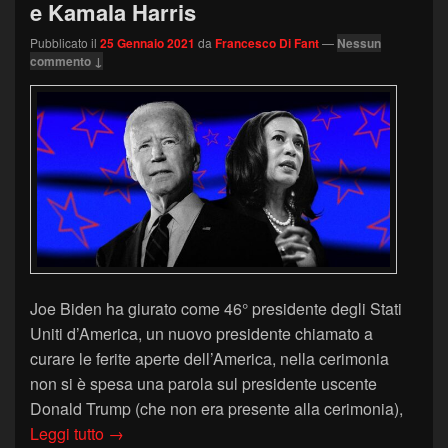
e Kamala Harris
Pubblicato il
25 Gennaio 2021
da
Francesco Di Fant
—
Nessun
commento ↓
Joe Biden ha giurato come 46° presidente degli Stati
Uniti d’America, un nuovo presidente chiamato a
curare le ferite aperte dell’America, nella cerimonia
non si è spesa una parola sul presidente uscente
Donald Trump (che non era presente alla cerimonia),
Il Linguaggio del Corpo di Joe Biden e Kamala 
Leggi tutto
→