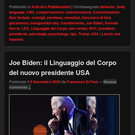
Pubblicato in
Articoli e Pubblicazioni
|
Contrassegnato
behavior
,
body
language
,
CNV
,
comportamento
,
comunicazione
,
Comunicazione
Non Verbale
,
consigli
,
emotions
,
emozioni
,
francesco di fant
,
giuramento
,
inauguration day
,
insediamento
,
Joe Biden
,
Kamala
Harris
,
LDC
,
Linguaggio del Corpo
,
non verbal
,
NVC
,
president
,
presidente
,
psicologia
,
psychology
,
tips
,
Trump
,
USA
|
Lascia una
risposta
Joe Biden: il Linguaggio del Corpo
del nuovo presidente USA
Pubblicato il
9 Novembre 2020
da
Francesco Di Fant
—
Nessun
commento ↓