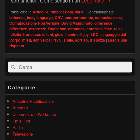
Non tutti i sor
“sorrisi felici”. Come scritto in un
Leggi tutto
→
Pubblicato in
Articoli e Pubblicazioni
,
Varie
|
Contrassegnato
behavior
,
body language
,
CNV
,
comportamento
,
comunicazione
,
Comunicazione Non Verbale
,
David Matsumoto
,
difference
,
differenze
,
disprezzo
,
Duchenne
,
emotions
,
emozioni
,
fake
,
falsi
,
felicità
,
francesco di fant
,
gioia
,
humintell
,
joy
,
LDC
,
Linguaggio del
Corpo
,
misti
,
non verbal
,
NVC
,
smile
,
sorriso
,
tristezza
|
Lascia una
risposta
Area
Cerca:
Cerca
widget
barra
laterale
principale
Categorie
Articoli e Pubblicazioni
Attestati
Conferenze e Workshop
I miei libri
Radio
Televisione