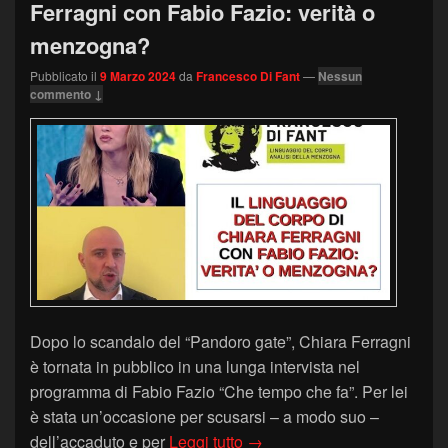
Ferragni con Fabio Fazio: verità o
menzogna?
Pubblicato il
9 Marzo 2024
da
Francesco Di Fant
—
Nessun
commento ↓
Dopo lo scandalo del “Pandoro gate”, Chiara Ferragni
è tornata in pubblico in una lunga intervista nel
programma di Fabio Fazio “Che tempo che fa”. Per lei
è stata un’occasione per scusarsi – a modo suo –
Il Linguaggio del Corpo di 
dell’accaduto e per
Leggi tutto
→