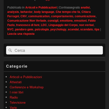
Pubblicato in
Articoli e Pubblicazioni
|
Contrassegnato
analisi
,
analysis
,
behavior
,
body language
,
Che tempo che fa
,
Chiara
Ferragni
,
CNV
,
communication
,
comportamento
,
comunicazione
,
Comunicazione Non Verbale
,
consigli
,
emotions
,
emozioni
,
Fabio
Fazio
,
francesco di fant
,
LDC
,
Linguaggio del Corpo
,
non verbal
,
NVC
,
pandoro gate
,
psicologia
,
psychology
,
scandal
,
scandalo
,
tips
|
Lascia una risposta
Area
Cerca:
Cerca
widget
barra
laterale
principale
Categorie
Articoli e Pubblicazioni
Attestati
Conferenze e Workshop
I miei libri
Radio
Televisione
Varie